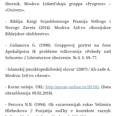
Sbornik. Moskva: Izdatel'skaja gruppa «Progress» –
«Univers».
- Biblija: Knigi Svjashhennogo Pisanija Vethogo i
Novogo Zaveta (2014). Moskva: Izd-vo «Rossijskoe
Biblejskoe obshhestvo».
- Gubanova G. (1998). Gruppovoj portret na fone
Apokalipsisa (k probleme tolkovanija «Pobedy nad
Solncem» // Literaturnoe obozrenie. № 4. S. 69–77.
- Islamskij jenciklopedicheskij slovar' (2007) / Ali-zade A.
Moskva: Izd-vo «Ansar».
- Koran onlajn. URL:
http://quran-online.ru/20:102
. (Data
obrashhenija: 09.02.2018).
- Percova N.N. (1994). Ob «uravnenijah roka» Velimira
Hlebnikova // Ponjatija sud'by v kontekste raznyh