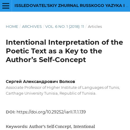
ISSLEDOVATEL'SKIY ZHURNAL RUSSKOGO YAZYKA I LITERATURY
HOME
/
ARCHIVES
/
VOL. 6 NO. 1 (2018): 11
/
Articles
Intentional Interpretation of the
Poetic Text as a Key to the
Author’s Self-Concept
Сергей Александрович Волков
Associate Professor of Higher Institute of Languages of Tunis,
Carthage University Tunisia, Republic of Tunisia.
DOI:
https://doi.org/10.29252/iarll.11.1.139
Author’s Self-Concept, Intentional
Keywords: