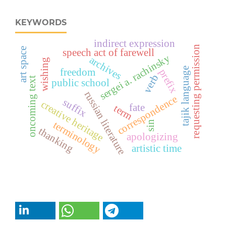
KEYWORDS
indirect expression
requesting permission
art space
speech act of farewell
sergei a. rachinsky
archives
wishing
tajik language
freedom
prefix
verb
oncoming text
public school
russian literature
correspondence
suffix
creative heritage
fate
term
sin
terminology
thanking
apologizing
artistic time