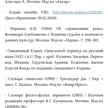
Али-заде А. Москва: Изд-во «Ансар».
- Коран онлайн. URL:
http://quran-online.ru/20:102
.
(Дата обращения: 09.02.2018).
- Перцова Н.Н. (1994). Об «уравнениях рока»
Велимира Хлебникова // Понятия судьбы в контексте
разных культур. Москва: Изд-во «Наука». С. 298–301.
- Священный Коран: Смысловой перевод на русский
язык (1425 г.х.) / Пер. с араб. Кулиева Эльмира. Первое
изд. Медина, Саудовская Аравия: Комплекс имени
Короля Фахда по изданию священного Корана.
- Словарь символов (1999) / Тресиддер Дж. / Пер. с
англ. С. Палько. Москва: Изд-во «Фаир-Пресс».
- Словарь философских терминов (2005) / Научная
редакция профессора В.Г. Кузнецова. Москва: Изд-во
«ИНФРА-М».