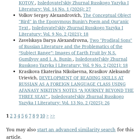
KOTOV
,
Issledovatel'skiy Zhurnal Russkogo Yazyka I
Literatury: Vol. 14 No. 1 (2026): 27
Volkov Sergey Alexandrovich,
The Conceptual Object
"Bird" in the Eponymous Bunin’s Poem and Qur'anic
Text
,
Issledovatel'skiy Zhurnal Russkogo Yazyka I
Literatury: Vol. 9 No. 2 (2021): 18
Zavelskaya Darya Alexandrovna,
Two "Prodigal Sons"
of Russian Literature and the Problematics of the
“Subject Range”: Images of Earth Fruit by N.S.
Gumilyov and I. A. Bunin
,
Issledovatel'skiy Zhurnal
Russkogo Yazyka I Literatury: Vol. 9 No. 2 (2021): 18
Krasikova Ekaterina Nikolaevna, Krasikov Aleksandr
Urievich,
DEVELOPMENT OF READING SKILLS AT
RUSSIAN AS A FOREIGN LANGUAGE CLASS USING
AFANASY NIKITIN'S NOTES “A JOURNEY BEYOND THE
THREE SEAS”
,
Issledovatel'skiy Zhurnal Russkogo
Yazyka I Literatury: Vol. 13 No. 2 (2025): 26
1
2
3
4
5
6
7
8
9
10
>
>>
You may also
start an advanced similarity search
for this
article.