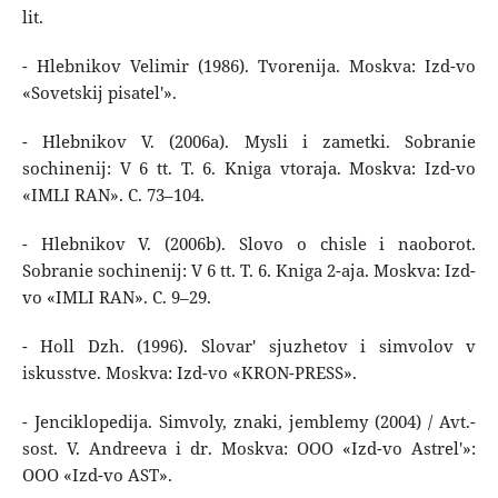
lit.
- Hlebnikov Velimir (1986). Tvorenija. Moskva: Izd-vo
«Sovetskij pisatel'».
- Hlebnikov V. (2006a). Mysli i zametki. Sobranie
sochinenij: V 6 tt. T. 6. Kniga vtoraja. Moskva: Izd-vo
«IMLI RAN». C. 73–104.
- Hlebnikov V. (2006b). Slovo o chisle i naoborot.
Sobranie sochinenij: V 6 tt. T. 6. Kniga 2-aja. Moskva: Izd-
vo «IMLI RAN». C. 9–29.
- Holl Dzh. (1996). Slovar' sjuzhetov i simvolov v
iskusstve. Moskva: Izd-vo «KRON-PRESS».
- Jenciklopedija. Simvoly, znaki, jemblemy (2004) / Avt.-
sost. V. Andreeva i dr. Moskva: OOO «Izd-vo Astrel'»:
OOO «Izd-vo AST».