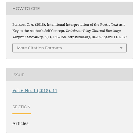
HOW TO CITE
Волков, С. А. (2018). Intentional Interpretation of the Poetic Text as a
Key to the Author’s Self-Concept.
Issledovatel’skiy Zhurnal Russkogo
Yazyka I Literatury
,
6
(1), 139–158. https://doi.org/10.29252/iarll.11.1.139
More Citation Formats
ISSUE
Vol. 6 No. 1 (2018): 11
SECTION
Articles