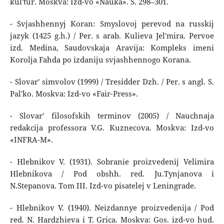
kul'tur. Moskva: Izd-vo «Nauka». S. 298–301.
- Svjashhennyj Koran: Smyslovoj perevod na russkij
jazyk (1425 g.h.) / Per. s arab. Kulieva Jel'mira. Pervoe
izd. Medina, Saudovskaja Aravija: Kompleks imeni
Korolja Fahda po izdaniju svjashhennogo Korana.
- Slovar' simvolov (1999) / Tresidder Dzh. / Per. s angl. S.
Pal'ko. Moskva: Izd-vo «Fair-Press».
- Slovar' filosofskih terminov (2005) / Nauchnaja
redakcija professora V.G. Kuznecova. Moskva: Izd-vo
«INFRA-M».
- Hlebnikov V. (1931). Sobranie proizvedenij Velimira
Hlebnikova / Pod obshh. red. Ju.Tynjanova i
N.Stepanova. Tom III. Izd-vo pisatelej v Leningrade.
- Hlebnikov V. (1940). Neizdannye proizvedenija / Pod
red. N. Hardzhieva i T. Grica. Moskva: Gos. izd-vo hud.