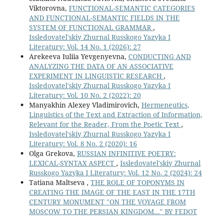
Viktorovna,
FUNCTIONAL-SEMANTIC CATEGORIES
AND FUNCTIONAL-SEMANTIC FIELDS IN THE
SYSTEM OF FUNCTIONAL GRAMMAR
,
Issledovatel'skiy Zhurnal Russkogo Yazyka I
Literatury: Vol. 14 No. 1 (2026): 27
Arekeeva Iuliia Yevgenyevna,
CONDUCTING AND
ANALYZING THE DATA OF AN ASSOCIATIVE
EXPERIMENT IN LINGUISTIC RESEARCH
,
Issledovatel'skiy Zhurnal Russkogo Yazyka I
Literatury: Vol. 10 No. 2 (2022): 20
Manyakhin Alexey Vladimirovich,
Hermeneutics,
Linguistics of the Text and Extraction of Information,
Relevant for the Reader, From the Poetic Text
,
Issledovatel'skiy Zhurnal Russkogo Yazyka I
Literatury: Vol. 8 No. 2 (2020): 16
Olga Grekova,
RUSSIAN INFINITIVE POETRY:
LEXICAL-SYNTAX ASPECT
,
Issledovatel'skiy Zhurnal
Russkogo Yazyka I Literatury: Vol. 12 No. 2 (2024): 24
Tatiana Maltseva ,
THE ROLE OF TOPONYMS IN
CREATING THE IMAGE OF THE EAST IN THE 17TH
CENTURY MONUMENT "ON THE VOYAGE FROM
MOSCOW TO THE PERSIAN KINGDOM..." BY FEDOT