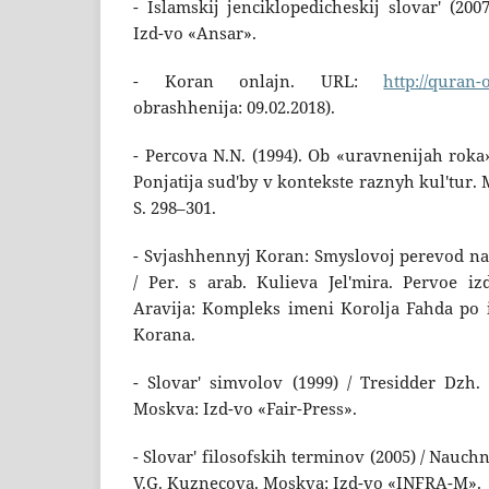
- Islamskij jenciklopedicheskij slovar' (200
Izd-vo «Ansar».
- Koran onlajn. URL:
http://quran-
obrashhenija: 09.02.2018).
- Percova N.N. (1994). Ob «uravnenijah roka
Ponjatija sud'by v kontekste raznyh kul'tur.
S. 298–301.
- Svjashhennyj Koran: Smyslovoj perevod na r
/ Per. s arab. Kulieva Jel'mira. Pervoe i
Aravija: Kompleks imeni Korolja Fahda po 
Korana.
- Slovar' simvolov (1999) / Tresidder Dzh. /
Moskva: Izd-vo «Fair-Press».
- Slovar' filosofskih terminov (2005) / Nauch
V.G. Kuznecova. Moskva: Izd-vo «INFRA-M».