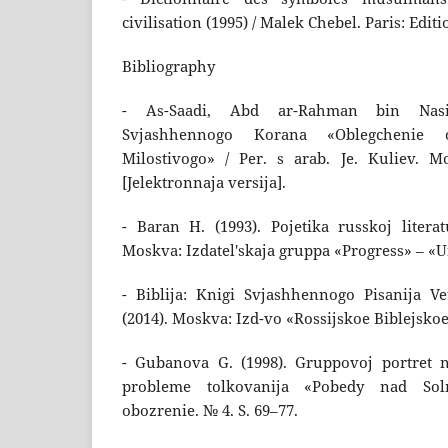
civilisation (1995) / Malek Chebel. Paris: Edit
Bibliography
- As-Saadi, Abd ar-Rahman bin Nasir
Svjashhennogo Korana «Oblegchenie 
Milostivogo» / Per. s arab. Je. Kuliev. 
[Jelektronnaja versija].
- Baran H. (1993). Pojetika russkoj liter
Moskva: Izdatel'skaja gruppa «Progress» – «U
- Biblija: Knigi Svjashhennogo Pisanija V
(2014). Moskva: Izd-vo «Rossijskoe Biblejsko
- Gubanova G. (1998). Gruppovoj portret n
probleme tolkovanija «Pobedy nad Soln
obozrenie. № 4. S. 69–77.