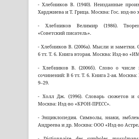
- Хлебников В. (1940). Неизданные произ
Харджиева и Т. Грица. Москва: Гос. изд-во х
- Хлебников Велимир (1986). Творе
«Советский писатель».
- Хлебников В. (2006а). Мысли и заметки.
6 тт. Т. 6. Книга вторая. Москва: Изд-во «И
- Хлебников В. (2006б). Слово о числе
сочинений: В 6 тт. Т. 6. Книга 2-ая. Москва
9–29.
- Холл Дж. (1996). Словарь сюжетов и 
Москва: Изд-во «КРОН-ПРЕСС».
- Энциклопедия. Символы, знаки, эмблемы 
Андреева и др. Москва: ООО «Изд-во Астре
- Dictionnaire des symboles musulmans