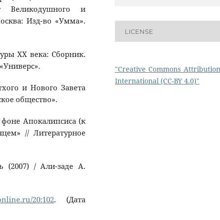
т Великодушного и
Москва: Изд-во «Умма».
LICENSE
туры ХХ века: Сборник.
 «Универс».
"Creative Commons Attribution
International (CC-BY 4.0)"
тхого и Нового Завета
ское общество».
а фоне Апокалипсиса (к
цем» // Литературное
 (2007) / Али-заде А.
online.ru/20:102
. (Дата