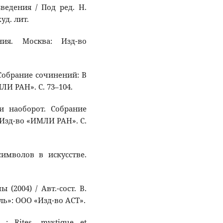
ведения / Под ред. Н.
уд. лит.
ния. Москва: Изд-во
 Собрание сочинений: В
МЛИ РАН». C. 73–104.
 и наоборот. Собрание
: Изд-во «ИМЛИ РАН». C.
символов в искусстве.
(2004) / Авт.-сост. В.
ль»: ООО «Изд-во АСТ».
 : Rites, mystique et