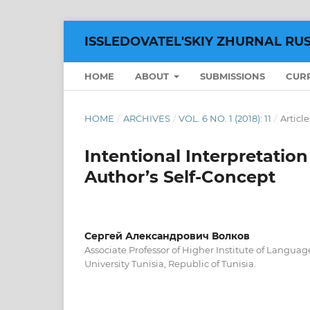
ISSLEDOVATEL'SKIY ZHURNAL RU
HOME
ABOUT
SUBMISSIONS
CUR
HOME
/
ARCHIVES
/
VOL. 6 NO. 1 (2018): 11
/
Article
Intentional Interpretation
Author’s Self-Concept
Сергей Александрович Волков
Associate Professor of Higher Institute of Languag
University Tunisia, Republic of Tunisia.