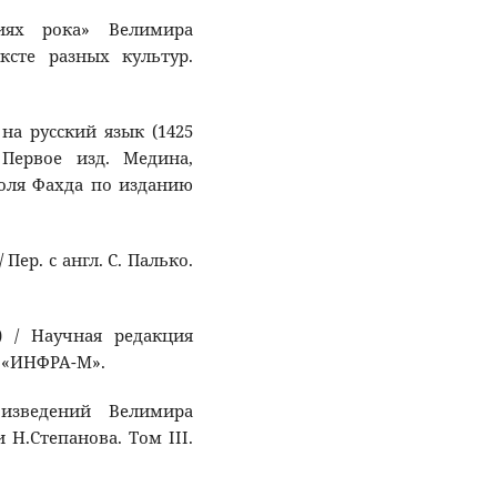
ниях рока» Велимира
ксте разных культур.
на русский язык (1425
 Первое изд. Медина,
оля Фахда по изданию
 Пер. с англ. С. Палько.
) / Научная редакция
о «ИНФРА-М».
оизведений Велимира
 Н.Степанова. Том III.