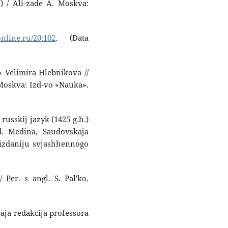
7) / Ali-zade A. Moskva:
online.ru/20:102
. (Data
» Velimira Hlebnikova //
 Moskva: Izd-vo «Nauka».
usskij jazyk (1425 g.h.)
zd. Medina, Saudovskaja
izdaniju svjashhennogo
 Per. s angl. S. Pal'ko.
naja redakcija professora