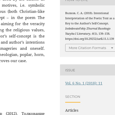
motives, i.e. symbolic
us (both Christian-like
Волков, С. А. (2018). Intentional
cept – in the poem The
Interpretation of the Poetic Text as a
 aiming for the veracity
Key to the Author’s Self-Concept.
Issledovatel’skiy Zhurnal Russkogo
g the religious values,
Yazyka I Literatury
,
6
(1), 139–158.
or’s self-concept is the
https://doi.org/10.29252/iarll.11.1.139
s and author’s intentions
imageries and oneself.
More Citation Formats
heologian, poplar, horn,
proves our case.
ISSUE
Vol. 6 No. 1 (2018): 11
SECTION
Articles
 (2012). Толкование