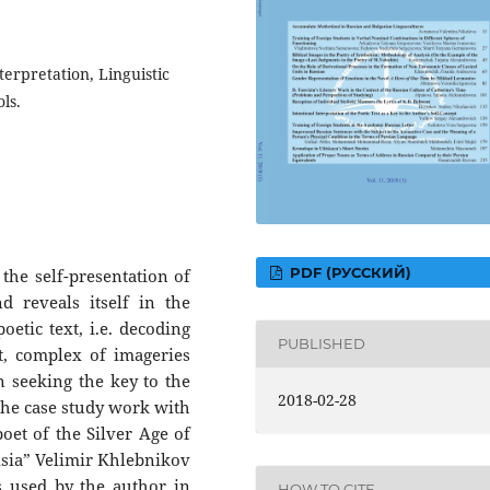
terpretation, Linguistic
ls.
PDF (РУССКИЙ)
the self-presentation of
d reveals itself in the
oetic text, i.e. decoding
PUBLISHED
t, complex of imageries
n seeking the key to the
2018-02-28
the case study work with
oet of the Silver Age of
 Asia” Velimir Khlebnikov
s used by the author in
HOW TO CITE