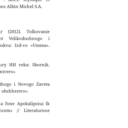
ions Albin Michel S.A.
 (2012). Tolkovanie
ot Velikodushnogo i
Moskva: Izd-vo «Umma».
atury HH veka: Sbornik.
nivers».
ethogo i Novogo Zaveta
e obshhestvo».
a fone Apokalipsisa (k
cem» // Literaturnoe