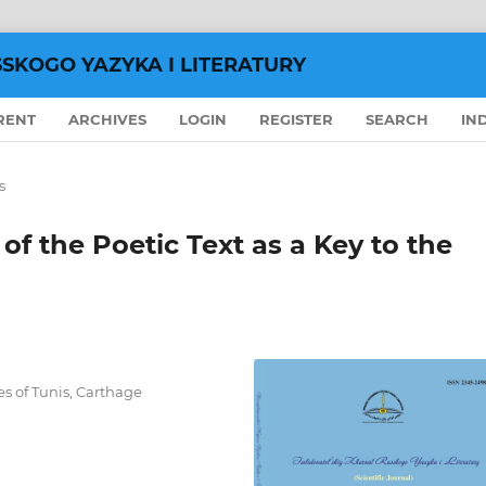
SSKOGO YAZYKA I LITERATURY
RENT
ARCHIVES
LOGIN
REGISTER
SEARCH
IN
s
 of the Poetic Text as a Key to the
es of Tunis, Carthage