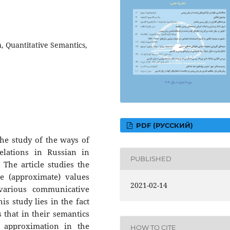
, Quantitative Semantics,
PDF (РУССКИЙ)
 the study of the ways of
elations in Russian in
PUBLISHED
 The article studies the
e (approximate) values
2021-02-14
various communicative
s study lies in the fact
s that in their semantics
 approximation in the
HOW TO CITE