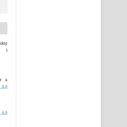
skiy
a i
er a
 4.0
 4.0