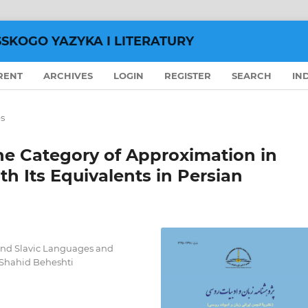
SSKOGO YAZYKA I LITERATURY
RENT
ARCHIVES
LOGIN
REGISTER
SEARCH
IN
es
he Category of Approximation in
h Its Equivalents in Persian
 and Slavic Languages and
, Shahid Beheshti