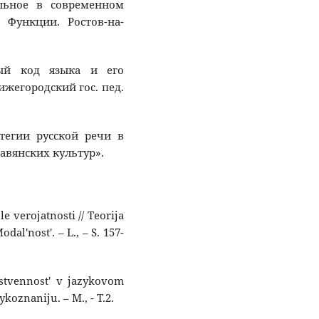
ельное в современном
 Функции. Ростов-на-
ный код языка и его
жегородский гос. пед.
атегии русской речи в
лавянских культур».
le verojatnosti // Teorija
al'nost'. – L., – S. 157-
estvennost' v jazykovom
oznaniju. – M., - T.2.