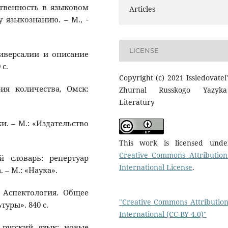
ественность в языковом
Articles
языкознанию. – М., -
LICENSE
ниверсалии и описание
 с.
Copyright (c) 2021 Issledovatel'
рия количества, Омск:
Zhurnal Russkogo Yazyk
Literatury
и. – М.: «Издательство
This work is licensed und
Creative Commons Attribution
ий словарь: репертуар
International License
.
 – М.: «Наука».
: Аспектология. Общее
"Creative Commons Attribution
туры». 840 с.
International (CC-BY 4.0)"
й русский язык: новые