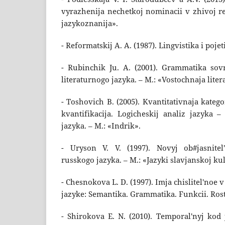
vyrazhenija nechetkoj nominacii v zhivoj re
jazykoznanija».
- Reformatskij A. A. (1987). Lingvistika i poje
- Rubinchik Ju. A. (2001). Grammatika so
literaturnogo jazyka. – M.: «Vostochnaja lite
- Toshovich B. (2005). Kvantitativnaja kategor
kvantifikacija. Logicheskij analiz jazyka –
jazyka. – M.: «Indrik».
- Uryson V. V. (1997). Novyj ob#jasnitel
russkogo jazyka. – M.: «Jazyki slavjanskoj kul
- Chesnokova L. D. (1997). Imja chislitel'n
jazyke: Semantika. Grammatika. Funkcii. Ros
- Shirokova E. N. (2010). Temporal'nyj kod 