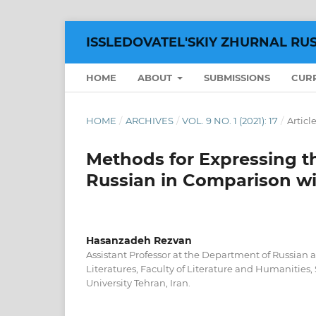
ISSLEDOVATEL'SKIY ZHURNAL RU
HOME
ABOUT
SUBMISSIONS
CUR
HOME
/
ARCHIVES
/
VOL. 9 NO. 1 (2021): 17
/
Articl
Methods for Expressing t
Russian in Comparison wit
Hasanzadeh Rezvan
Assistant Professor at the Department of Russian
Literatures, Faculty of Literature and Humanities
University Tehran, Iran.