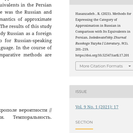
ivalents in the Persian
cle was the Russian and
Hasanzadeh , R. (2021). Methods for
mantics of approximate
Expressing the Category of
The results of this study
Approximation in Russian in
Comparison with Its Equivalents in
dy Russian as a foreign
Persian.
Issledovatel’skiy Zhurnal
o for Russian-speaking
Russkogo Yazyka I Literatury
,
9
(1),
guage. In the course of
201–219.
omparative methods are
https://doi.org/10.52547/iarll.17.201
More Citation Formats
ISSUE
Vol. 9 No. 1 (2021): 17
крополе вероятности //
и. Темпоральность.
SECTION