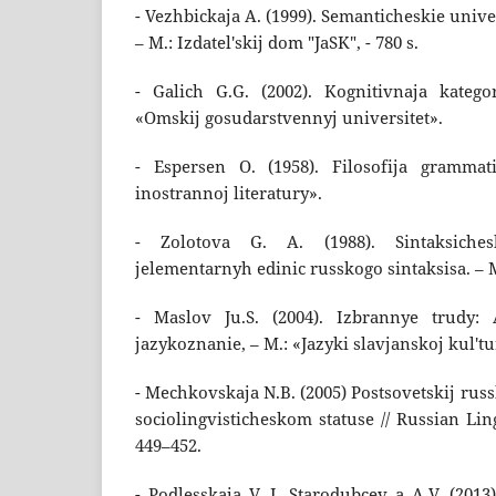
- Vezhbickaja A. (1999). Semanticheskie univer
– M.: Izdatel'skij dom "JaSK", - 780 s.
- Galich G.G. (2002). Kognitivnaja katego
«Omskij gosudarstvennyj universitet».
- Espersen O. (1958). Filosofija grammati
inostrannoj literatury».
- Zolotova G. A. (1988). Sintaksichesk
jelementarnyh edinic russkogo sintaksisa. – 
- Maslov Ju.S. (2004). Izbrannye trudy: 
jazykoznanie, – M.: «Jazyki slavjanskoj kul'tur
- Mechkovskaja N.B. (2005) Postsovetskij russ
sociolingvisticheskom statuse // Russian Ling
449–452.
- Podlesskaja V. I. Starodubcev a A.V. (201