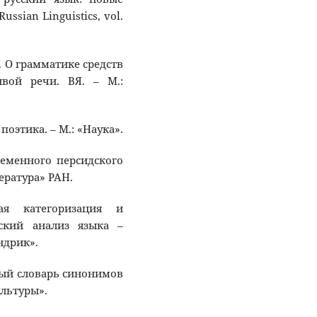
ssian Linguistics, vol.
). О грамматике средств
вой речи. ВЯ. – М.:
поэтика. – М.: «Наука».
ременного персидского
ература» РАН.
ая категоризация и
еский анализ языка –
ндрик».
ьный словарь синонимов
ультуры».