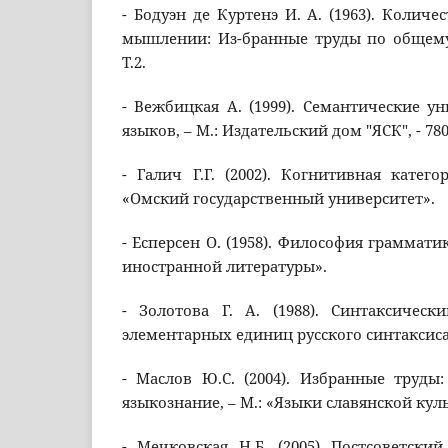
- Бодуэн де Куртенэ И. А. (1963). Колич
мышлении: Из-бранные труды по общему 
Т.2.
- Вежбицкая А. (1999). Семантические у
языков, – М.: Издательский дом "ЯСК", - 780
- Галич Г.Г. (2002). Когнитивная катего
«Омский государственный университет».
- Есперсен О. (1958). Философия грамматик
иностранной литературы».
- Золотова Г. А. (1988). Синтаксическ
элементарных единиц русского синтаксиса.
- Маслов Ю.С. (2004). Избранные труды
языкознание, – М.: «Языки славянской куль
- Мечковская Н.Б. (2005) Постсоветски