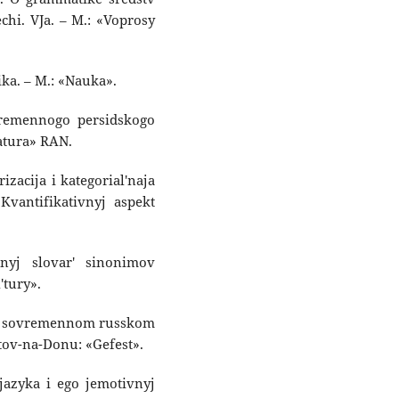
chi. VJa. – M.: «Voprosy
tika. – M.: «Nauka».
vremennogo persidskogo
ratura» RAN.
izacija i kategorial'naja
 Kvantifikativnyj aspekt
'nyj slovar' sinonimov
'tury».
oe v sovremennom russkom
tov-na-Donu: «Gefest».
jazyka i ego jemotivnyj