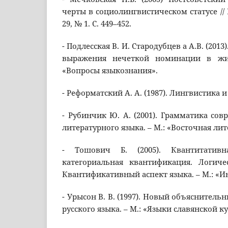
черты в социолингвистическом статусе // Ru
29, № 1. С. 449–452.
- Подлесская В. И. Стародубцев а А.В. (2013
выражения нечеткой номинации в жи
«Вопросы языкознания».
- Реформатский А. А. (1987). Лингвистика и 
- Рубинчик Ю. А. (2001). Грамматика сов
литературного языка. – М.: «Восточная лит
- Тошович Б. (2005). Квантитативн
категориальная квантификация. Логич
Квантификативный аспект языка. – М.: «И
- Урысон В. В. (1997). Новый объяснител
русского языка. – М.: «Языки славянской к