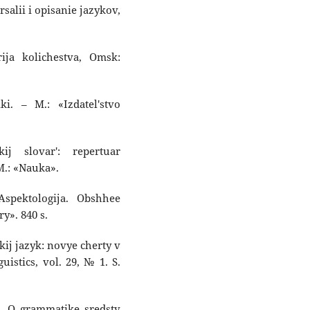
salii i opisanie jazykov,
rija kolichestva, Omsk:
ki. – M.: «Izdatel'stvo
ij slovar': repertuar
M.: «Nauka».
Aspektologija. Obshhee
y». 840 s.
kij jazyk: novye cherty v
uistics, vol. 29, № 1. S.
3). O grammatike sredstv