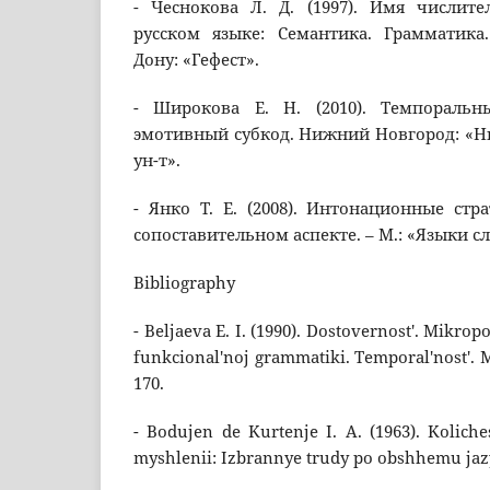
- Чеснокова Л. Д. (1997). Имя числит
русском языке: Семантика. Грамматика.
Дону: «Гефест».
- Широкова Е. Н. (2010). Темпораль
эмотивный субкод. Нижний Новгород: «Ни
ун-т».
- Янко Т. Е. (2008). Интонационные стр
сопоставительном аспекте. – М.: «Языки с
Bibliography
- Beljaeva E. I. (1990). Dostovernost'. Mikropo
funkcional'noj grammatiki. Temporal'nost'. Mod
170.
- Bodujen de Kurtenje I. A. (1963). Kolich
myshlenii: Izbrannye trudy po obshhemu jazyk