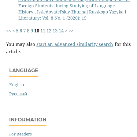
Foreign Students during Studying of Language
History
,
Issledovatel'skiy Zhurnal Russkogo Yazyka I
Literatury: Vol. 8 No. 1 (2020): 15
<<
<
5
6
7
8
9
10
11
12
13
14
>
>>
You may also
start an advanced similarity search
for this
article.
LANGUAGE
English
Русский
INFORMATION
For Readers