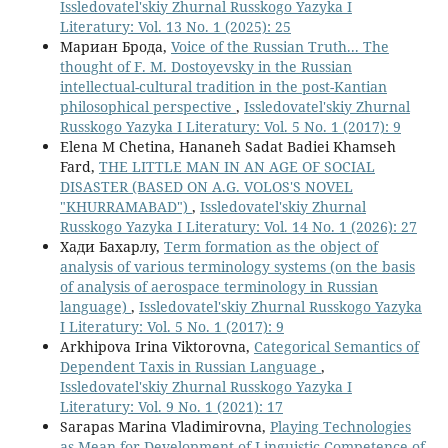
Issledovatel'skiy Zhurnal Russkogo Yazyka I
Literatury: Vol. 13 No. 1 (2025): 25
Мариан Брода,
Voice of the Russian Truth... The
thought of F. M. Dostoyevsky in the Russian
intellectual-cultural tradition in the post-Kantian
philosophical perspective
,
Issledovatel'skiy Zhurnal
Russkogo Yazyka I Literatury: Vol. 5 No. 1 (2017): 9
Elena M Chetina, Hananeh Sadat Badiei Khamseh
Fard,
THE LITTLE MAN IN AN AGE OF SOCIAL
DISASTER (BASED ON A.G. VOLOS'S NOVEL
"KHURRAMABAD")
,
Issledovatel'skiy Zhurnal
Russkogo Yazyka I Literatury: Vol. 14 No. 1 (2026): 27
Хади Бахарлу,
Term formation as the object of
analysis of various terminology systems (on the basis
of analysis of aerospace terminology in Russian
language)
,
Issledovatel'skiy Zhurnal Russkogo Yazyka
I Literatury: Vol. 5 No. 1 (2017): 9
Arkhipova Irina Viktorovna,
Categorical Semantics of
Dependent Taxis in Russian Language
,
Issledovatel'skiy Zhurnal Russkogo Yazyka I
Literatury: Vol. 9 No. 1 (2021): 17
Sarapas Marina Vladimirovna,
Playing Technologies
as Mean for Development of Linguistic Competence of