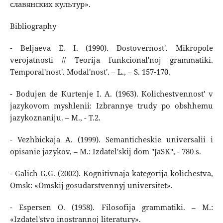
славянских культур».
Bibliography
- Beljaeva E. I. (1990). Dostovernost'. Mikropole
verojatnosti // Teorija funkcional'noj grammatiki.
Temporal'nost'. Modal'nost'. – L., – S. 157-170.
- Bodujen de Kurtenje I. A. (1963). Kolichestvennost' v
jazykovom myshlenii: Izbrannye trudy po obshhemu
jazykoznaniju. – M., - T.2.
- Vezhbickaja A. (1999). Semanticheskie universalii i
opisanie jazykov, – M.: Izdatel'skij dom "JaSK", - 780 s.
- Galich G.G. (2002). Kognitivnaja kategorija kolichestva,
Omsk: «Omskij gosudarstvennyj universitet».
- Espersen O. (1958). Filosofija grammatiki. – M.:
«Izdatel'stvo inostrannoj literatury».