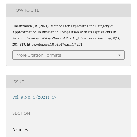
HOW TO CITE
Hasanzadeh , R. (2021). Methods for Expressing the Category of
Approximation in Russian in Comparison with Its Equivalents in
Persian.
Issledovatel’skiy Zhurnal Russkogo Yazyka I Literatury
,
9
(1),
201–219. https://doi.org/10.52547/iarll.17.201
More Citation Formats
ISSUE
Vol. 9 No. 1 (2021): 17
SECTION
Articles