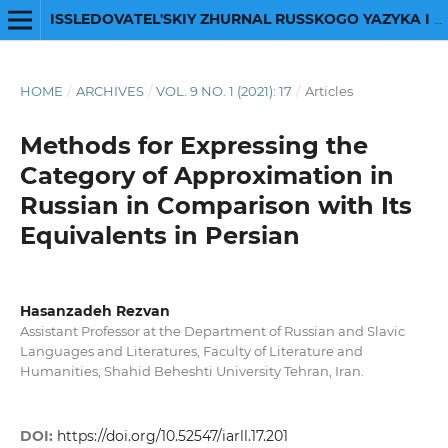
ISSLEDOVATEL'SKIY ZHURNAL RUSSKOGO YAZYKA I LITERATURY
HOME
/
ARCHIVES
/
VOL. 9 NO. 1 (2021): 17
/
Articles
Methods for Expressing the
Category of Approximation in
Russian in Comparison with Its
Equivalents in Persian
Hasanzadeh Rezvan
Assistant Professor at the Department of Russian and Slavic
Languages and Literatures, Faculty of Literature and
Humanities, Shahid Beheshti University Tehran, Iran.
DOI:
https://doi.org/10.52547/iarll.17.201