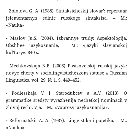
- Zolotova G. A. (1988). Sintaksicheskij slovar': repertuar
jelementarnyh edinic russkogo sintaksisa. – M.:
«Nauka».
- Maslov Ju.S. (2004). Izbrannye trudy: Aspektologija.
Obshhee jazykoznanie, – M.: «Jazyki slavjanskoj
kul'tury». 840 s.
- Mechkovskaja N.B. (2005) Postsovetskij russkij jazyk:
novye cherty v sociolingvisticheskom statuse // Russian
Linguistics, vol. 29, № 1. S. 449–452.
- Podlesskaja V. I. Starodubcev a A.V. (2013). O
grammatike sredstv vyrazhenija nechetkoj nominacii v
zhivoj rechi. VJa. – M.: «Voprosy jazykoznanija».
- Reformatskij A. A. (1987). Lingvistika i pojetika. – M.:
«Nauka».