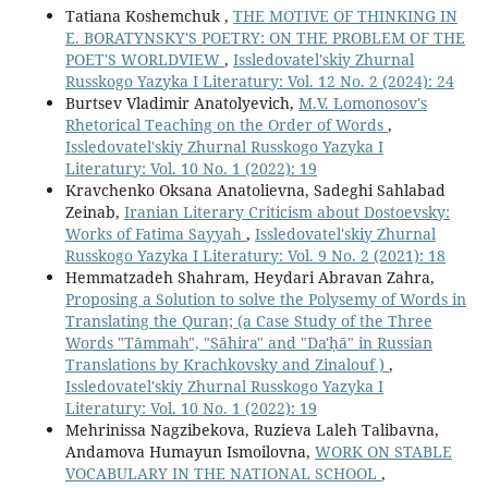
Tatiana Koshemchuk ,
THE MOTIVE OF THINKING IN
E. BORATYNSKY'S POETRY: ON THE PROBLEM OF THE
POET'S WORLDVIEW
,
Issledovatel'skiy Zhurnal
Russkogo Yazyka I Literatury: Vol. 12 No. 2 (2024): 24
Burtsev Vladimir Anatolyevich,
M.V. Lomonosov's
Rhetorical Teaching on the Order of Words
,
Issledovatel'skiy Zhurnal Russkogo Yazyka I
Literatury: Vol. 10 No. 1 (2022): 19
Kravchenko Oksana Anatolievna, Sadeghi Sahlabad
Zeinab,
Iranian Literary Criticism about Dostoevsky:
Works of Fatima Sayyah
,
Issledovatel'skiy Zhurnal
Russkogo Yazyka I Literatury: Vol. 9 No. 2 (2021): 18
Hemmatzadeh Shahram, Heydari Abravan Zahra,
Proposing a Solution to solve the Polysemy of Words in
Translating the Quran; (a Case Study of the Three
Words "Tāmmah", "Sāhira" and "Da'ḥā" in Russian
Translations by Krachkovsky and Zinalouf )
,
Issledovatel'skiy Zhurnal Russkogo Yazyka I
Literatury: Vol. 10 No. 1 (2022): 19
Mehrinissa Nagzibekova, Ruzieva Laleh Talibavna,
Andamova Humayun Ismoilovna,
WORK ON STABLE
VOCABULARY IN THE NATIONAL SCHOOL
,