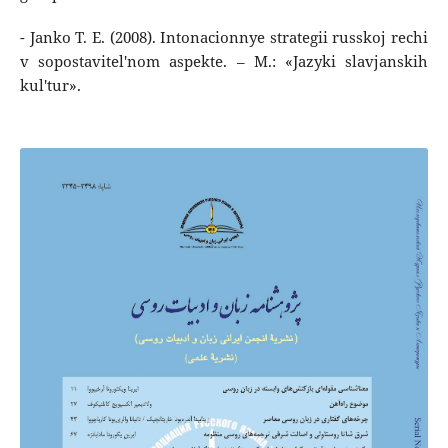
- Janko T. E. (2008). Intonacionnye strategii russkoj rechi
v sopostavitel'nom aspekte. – M.: «Jazyki slavjanskih
kul'tur».