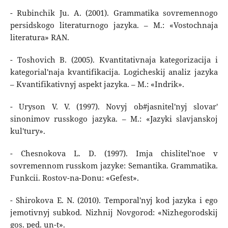
- Rubinchik Ju. A. (2001). Grammatika sovremennogo
persidskogo literaturnogo jazyka. – M.: «Vostochnaja
literatura» RAN.
- Toshovich B. (2005). Kvantitativnaja kategorizacija i
kategorial'naja kvantifikacija. Logicheskij analiz jazyka
– Kvantifikativnyj aspekt jazyka. – M.: «Indrik».
- Uryson V. V. (1997). Novyj ob#jasnitel'nyj slovar'
sinonimov russkogo jazyka. – M.: «Jazyki slavjanskoj
kul'tury».
- Chesnokova L. D. (1997). Imja chislitel'noe v
sovremennom russkom jazyke: Semantika. Grammatika.
Funkcii. Rostov-na-Donu: «Gefest».
- Shirokova E. N. (2010). Temporal'nyj kod jazyka i ego
jemotivnyj subkod. Nizhnij Novgorod: «Nizhegorodskij
gos. ped. un-t».