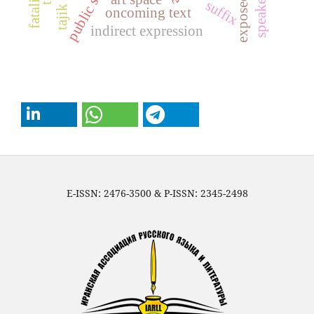
public school
fatalism
suffix
oncoming text
indirect expression
E-ISSN: 2476-3500 & P-ISSN: 2345-2498