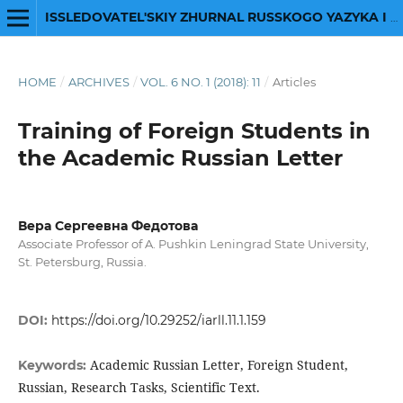
ISSLEDOVATEL'SKIY ZHURNAL RUSSKOGO YAZYKA I LITERATURY
HOME
/
ARCHIVES
/
VOL. 6 NO. 1 (2018): 11
/
Articles
Training of Foreign Students in
the Academic Russian Letter
Вера Сергеевна Федотова
Associate Professor of A. Pushkin Leningrad State University,
St. Petersburg, Russia.
DOI:
https://doi.org/10.29252/iarll.11.1.159
Academic Russian Letter, Foreign Student,
Keywords:
Russian, Research Tasks, Scientific Text.