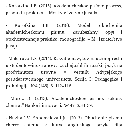
- Korotkina I.B. (2015). Akademicheskoe pis'mo: process,
produkt i praktika. – Moskva: Izd-vo «Jurajt».
- Korotkina I.B. (2018). Modeli obuchenija
akademicheskomu pis'mu. Zarubezhnyj opyt i
otechestvennaja praktika: monografija. – M.: Izdatel'stvo
Jurajt.
- Makarova L.S. (2014). Razvitie navykov nauchnoj rechi
u studentov-inostrancev, izuchajushhih russkij jazyk na
prodvinutom urovne // Vestnik Adygejskogo
gosudarstvennogo universiteta. Serija 3: Pedagogika i
psihologija. №4 (146). S. 112–116.
- Moroz D. (2015). Akademicheskoe pis'mo: zakony
zhanra // Nauka i innovacii. №147. S.38–39.
- Nuzha I.V., Shhemeleva I.Ju. (2013). Obuchenie pis'mu
cherez chtenie v kurse anglijskogo jazyka dlja