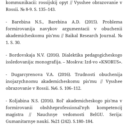
kommunikacii: rossijskij opyt // Vysshee obrazovanie v
Rossii. № 8-9. S. 135–143.
- Barebina N.S., Barebina A.D. (2015). Problema
formirovanija navykov argumentacii v obuchenii
akademicheskomu pis'mu // Baikal Research Journal. №
1. S. 30.
- Bordovskaja N.V. (2016). Dialektika pedagogicheskogo
issledovanija: monografija. – Moskva: Izd-vo «KNORUS».
- Dugarcyrenova V.A. (2016). Trudnosti obuchenija
inojazychnomu akademicheskomu pis'mu // Vysshee
obrazovanie v Rossii. №6. S. 106–112.
- Koljabina N.S. (2016). Rol' akademicheskogo pis'ma v
formirovanii obshheprofessional'nyh kompetencij
magistra // Nauchnye vedomosti BelGU. Serija:
Gumanitarnye nauki. №21 (242). S.180–184.