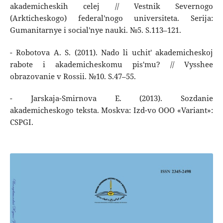
akademicheskih celej // Vestnik Severnogo
(Arkticheskogo) federal'nogo universiteta. Serija:
Gumanitarnye i social'nye nauki. №5. S.113–121.
- Robotova A. S. (2011). Nado li uchit' akademicheskoj
rabote i akademicheskomu pis'mu? // Vysshee
obrazovanie v Rossii. №10. S.47–55.
- Jarskaja-Smirnova E. (2013). Sozdanie
akademicheskogo teksta. Moskva: Izd-vo OOO «Variant»:
CSPGI.