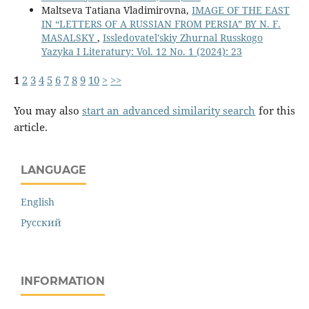
Maltseva Tatiana Vladimirovna,
IMAGE OF THE EAST
IN “LETTERS OF A RUSSIAN FROM PERSIA” BY N. F.
MASALSKY
,
Issledovatel'skiy Zhurnal Russkogo
Yazyka I Literatury: Vol. 12 No. 1 (2024): 23
1
2
3
4
5
6
7
8
9
10
>
>>
You may also
start an advanced similarity search
for this
article.
LANGUAGE
English
Русский
INFORMATION