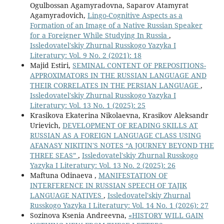
Ogulbossan Agamyradovna, Saparov Atamyrat
Agamyradovich,
Lingo-Cognitive Aspects as a
Formation of an Image of a Native Russian Speaker
for a Foreigner While Studying In Russia
,
Issledovatel'skiy Zhurnal Russkogo Yazyka I
Literatury: Vol. 9 No. 2 (2021): 18
Majid Estiri,
SEMINAL CONTENT OF PREPOSITIONS-
APPROXIMATORS IN THE RUSSIAN LANGUAGE AND
THEIR CORRELATES IN THE PERSIAN LANGUAGE
,
Issledovatel'skiy Zhurnal Russkogo Yazyka I
Literatury: Vol. 13 No. 1 (2025): 25
Krasikova Ekaterina Nikolaevna, Krasikov Aleksandr
Urievich,
DEVELOPMENT OF READING SKILLS AT
RUSSIAN AS A FOREIGN LANGUAGE CLASS USING
AFANASY NIKITIN'S NOTES “A JOURNEY BEYOND THE
THREE SEAS”
,
Issledovatel'skiy Zhurnal Russkogo
Yazyka I Literatury: Vol. 13 No. 2 (2025): 26
Maftuna Odinaeva ,
MANIFESTATION OF
INTERFERENCE IN RUSSIAN SPEECH OF TAJIK
LANGUAGE NATIVES
,
Issledovatel'skiy Zhurnal
Russkogo Yazyka I Literatury: Vol. 14 No. 1 (2026): 27
Sozinova Ksenia Andreevna,
«HISTORY WILL GAIN