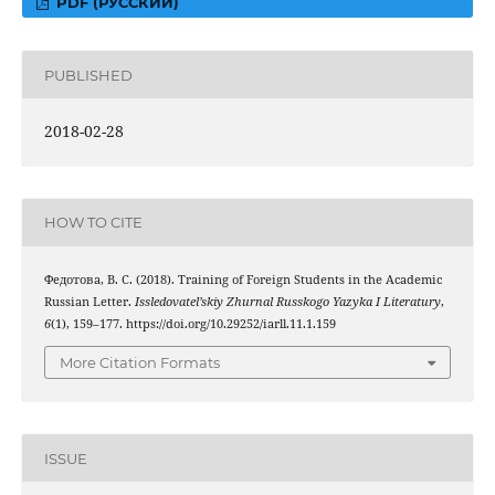
PDF (РУССКИЙ)
PUBLISHED
2018-02-28
HOW TO CITE
Федотова, В. С. (2018). Training of Foreign Students in the Academic
Russian Letter.
Issledovatel’skiy Zhurnal Russkogo Yazyka I Literatury
,
6
(1), 159–177. https://doi.org/10.29252/iarll.11.1.159
More Citation Formats
ISSUE