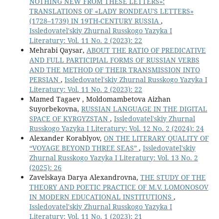
NOTHING NEW FROM THESE LETTERS»:
TRANSLATIONS OF «LADY RONDEAU'S LETTERS»
(1728–1739) IN 19TH-CENTURY RUSSIA
,
Issledovatel'skiy Zhurnal Russkogo Yazyka I
Literatury: Vol. 11 No. 2 (2023): 22
Mehrabi Qaysar,
ABOUT THE RATIO OF PREDICATIVE
AND FULL PARTICIPIAL FORMS OF RUSSIAN VERBS
AND THE METHOD OF THEIR TRANSMISSION INTO
PERSIAN
,
Issledovatel'skiy Zhurnal Russkogo Yazyka I
Literatury: Vol. 11 No. 2 (2023): 22
Mamed Tagaev , Moldomambetova Aizhan
Suyorbekovna,
RUSSIAN LANGUAGE IN THE DIGITAL
SPACE OF KYRGYZSTAN
,
Issledovatel'skiy Zhurnal
Russkogo Yazyka I Literatury: Vol. 12 No. 2 (2024): 24
Alexander Korablyov,
ON THE LITERARY QUALITY OF
“VOYAGE BEYOND THREE SEAS”
,
Issledovatel'skiy
Zhurnal Russkogo Yazyka I Literatury: Vol. 13 No. 2
(2025): 26
Zavelskaya Darya Alexandrovna,
THE STUDY OF THE
THEORY AND POETIC PRACTICE OF M.V. LOMONOSOV
IN MODERN EDUCATIONAL INSTITUTIONS
,
Issledovatel'skiy Zhurnal Russkogo Yazyka I
Literatury: Vol. 11 No. 1 (2023): 21