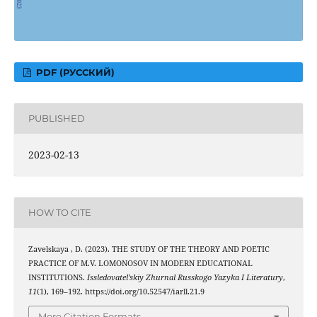
PDF (РУССКИЙ)
PUBLISHED
2023-02-13
HOW TO CITE
Zavelskaya , D. (2023). THE STUDY OF THE THEORY AND POETIC
PRACTICE OF M.V. LOMONOSOV IN MODERN EDUCATIONAL
INSTITUTIONS.
Issledovatel’skiy Zhurnal Russkogo Yazyka I Literatury
,
11
(1), 169–192. https://doi.org/10.52547/iarll.21.9
More Citation Formats