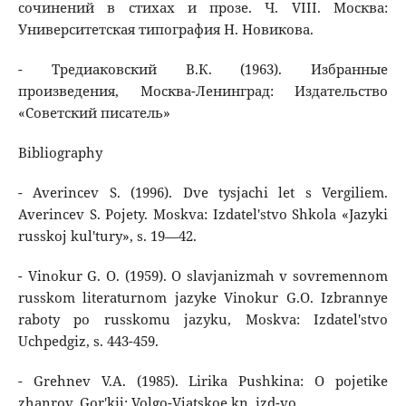
сочинений в стихах и прозе. Ч. VIII. Москва:
Университетская типография Н. Новикова.
- Тредиаковский В.К. (1963). Избранные
произведения, Москва-Ленинград: Издательство
«Советский писатель»
Bibliography
- Averincev S. (1996). Dve tysjachi let s Vergiliem.
Averincev S. Pojety. Moskva: Izdatel'stvo Shkola «Jazyki
russkoj kul'tury», s. 19—42.
- Vinokur G. O. (1959). O slavjanizmah v sovremennom
russkom literaturnom jazyke Vinokur G.O. Izbrannye
raboty po russkomu jazyku, Moskva: Izdatel'stvo
Uchpedgiz, s. 443-459.
- Grehnev V.A. (1985). Lirika Pushkina: O pojetike
zhanrov. Gor'kij: Volgo-Vjatskoe kn. izd-vo.