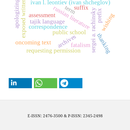
exposed written text
ivan l. leontiev (ivan shcheglov)
apologizing
term
suffix
russian literature
sergei a. rachinsky
prefix
assessment
wishing
tajik language
correspondence
public school
thanking
archives
oncoming text
fatalism
requesting permission
E-ISSN: 2476-3500 & P-ISSN: 2345-2498