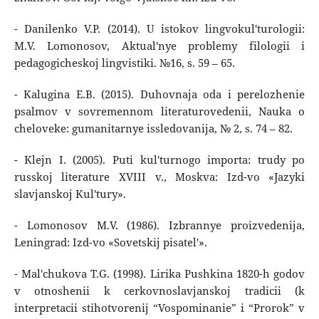
- Danilenko V.P. (2014). U istokov lingvokul'turologii:
M.V. Lomonosov, Aktual'nye problemy filologii i
pedagogicheskoj lingvistiki. №16, s. 59 – 65.
- Kalugina E.B. (2015). Duhovnaja oda i perelozhenie
psalmov v sovremennom literaturovedenii, Nauka o
cheloveke: gumanitarnye issledovanija, № 2, s. 74 – 82.
- Klejn I. (2005). Puti kul'turnogo importa: trudy po
russkoj literature XVIII v., Moskva: Izd-vo «Jazyki
slavjanskoj Kul'tury».
- Lomonosov M.V. (1986). Izbrannye proizvedenija,
Leningrad: Izd-vo «Sovetskij pisatel'».
- Mal'chukova T.G. (1998). Lirika Pushkina 1820-h godov
v otnoshenii k cerkovnoslavjanskoj tradicii (k
interpretacii stihotvorenij “Vospominanie” i “Prorok” v