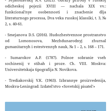
- Svjatoslavskij A.V. (2021). Obrazy prirody v russkoj
odicheskoj pojezii XVIII — nachala XIX vv.:
funkcional'nye osobennosti i znachenie dlja
literaturnogo processa, Dva veka russkoj klassiki, t. 3, №
2, s. 40-61.
- Smejanova D.S. (2016). Hudozhestvennoe prostranstvo
od Lomonosova, Mezhdunarodnyj zhurnal
gumanitarnyh i estestvennyh nauk, № 1 – 2, s. 168 – 171.
- Sumarokov A.P. (1787). Polnoe sobranie vseh
sochinenij v stihah i proze. Ch. VIII. Moskva:
Universitetskaja tipografija N. Novikova.
- Trediakovskij V.K. (1963). Izbrannye proizvedenija,
Moskva-Leningrad: Izdatel'stvo «Sovetskij pisatel'»