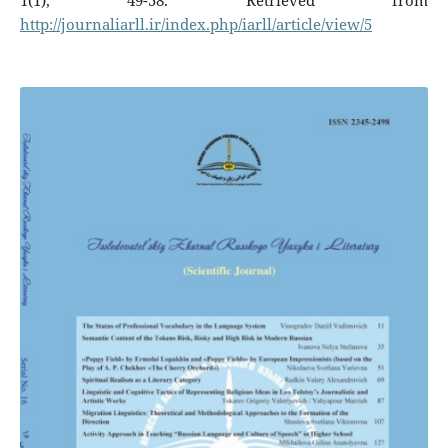
1(1), 49-58. Retrieved from
http://journaliarll.ir/index.php/iarll/article/view/5