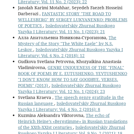
Literatury: Vol. 11 No. 2 (2023): 22
Janolah Karimi Motahhar, Seyedeh Faezeh Hosseini
Darberazi ,
FANTASTIC STORY "THE ROAD TO
WELLESBERG" BY SERGEY LUKYANENKO: PROBLEMS
OF POETICS
,
Issledovatel'skiy Zhurnal Russkogo
Yazyka I Literatury: Vol. 11 No. 1 (2023): 21
Алла Анатольевна Новикова-Строганова,
The
Mystery of the Story "The White Eagle" by N.S.
Leskov
,
Issledovatel'skiy Zhurnal Russkogo Yazyka I
Literatury: Vol. 6 No. 2 (2018): 12
Gudkova Svetlana Petrovna, Khozyaikina Anastasia
Vladimirovna,
GENRE UNIQUENESS OF THE "FINAL"
BOOK OF POEMS BY E. EUTUSHENKO. YEVTUSHENKO
"I DON'T KNOW HOW TO SAY GOODBYE. VERSES.
POEMS" (2013)
,
Issledovatel'skiy Zhurnal Russkogo
Yazyka I Literatury: Vol. 12 No. 1 (2024): 23
Svetlana Kraeva ,
The speech genre gratitude in the
Russian language
,
Issledovatel'skiy Zhurnal Russkogo
Yazyka I Literatury: Vol. 4 No. 2 (2016): 8
Kuzmina Aleksandra Viktorovna,
The echo of
Heinrich Heine’s «Bergstimme» in Russian translations
of the XXth-XXIst centuries
,
Issledovatel'skiy Zhurnal
Russkogo Yazyka I Literatury: Vol. 9 No. 2 (2021): 18