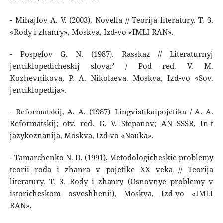
- Mihajlov A. V. (2003). Novella // Teorija literatury. T. 3.
«Rody i zhanry», Moskva, Izd-vo «IMLI RAN».
- Pospelov G. N. (1987). Rasskaz // Literaturnyj
jenciklopedicheskij slovar' / Pod red. V. M.
Kozhevnikova, P. A. Nikolaeva. Moskva, Izd-vo «Sov.
jenciklopedija».
- Reformatskij, A. A. (1987). Lingvistikaipojetika / A. A.
Reformatskij; otv. red. G. V. Stepanov; AN SSSR, In-t
jazykoznanija, Moskva, Izd-vo «Nauka».
- Tamarchenko N. D. (1991). Metodologicheskie problemy
teorii roda i zhanra v pojetike XX veka // Teorija
literatury. T. 3. Rody i zhanry (Osnovnye problemy v
istoricheskom osveshhenii), Moskva, Izd-vo «IMLI
RAN».