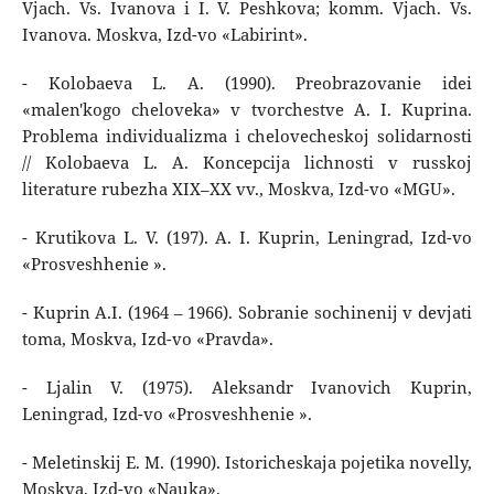
Vjach. Vs. Ivanova i I. V. Peshkova; komm. Vjach. Vs.
Ivanova. Moskva, Izd-vo «Labirint».
- Kolobaeva L. A. (1990). Preobrazovanie idei
«malen'kogo cheloveka» v tvorchestve A. I. Kuprina.
Problema individualizma i chelovecheskoj solidarnosti
// Kolobaeva L. A. Koncepcija lichnosti v russkoj
literature rubezha XIX–XX vv., Moskva, Izd-vo «MGU».
- Krutikova L. V. (197). A. I. Kuprin, Leningrad, Izd-vo
«Prosveshhenie ».
- Kuprin A.I. (1964 – 1966). Sobranie sochinenij v devjati
toma, Moskva, Izd-vo «Pravda».
- Ljalin V. (1975). Aleksandr Ivanovich Kuprin,
Leningrad, Izd-vo «Prosveshhenie ».
- Meletinskij E. M. (1990). Istoricheskaja pojetika novelly,
Moskva, Izd-vo «Nauka».