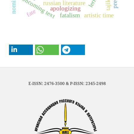
oncoming text
russian literature
apologizing
fate
fatalism
artistic time
E-ISSN: 2476-3500 & P-ISSN: 2345-2498