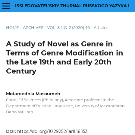
ISSLEDOVATEL'SKIY ZHURNAL RUSSKOGO YAZYKA I LITERATURY
HOME
/
ARCHIVES
/
VOL. 8 NO. 2 (2020): 16
/
Articles
A Study of Novel as Genre in
Terms of Genre Modification in
the Late 19th and Early 20th
Century
Motamednia Masoumeh
Cand. Of Sciences (Philology), Associate professor in the
Department of Russian Language, University of Mazandaran,
Babolsar, Iran.
DOI:
https://doi.org/10.29252/iarll.16.153