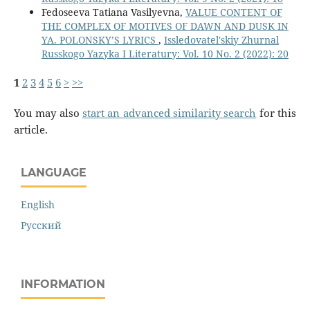
Fedoseeva Tatiana Vasilyevna,
VALUE CONTENT OF
THE COMPLEX OF MOTIVES OF DAWN AND DUSK IN
YA. POLONSKY’S LYRICS
,
Issledovatel'skiy Zhurnal
Russkogo Yazyka I Literatury: Vol. 10 No. 2 (2022): 20
1
2
3
4
5
6
>
>>
You may also
start an advanced similarity search
for this
article.
LANGUAGE
English
Русский
INFORMATION