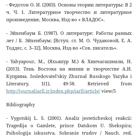
- Федотов О. И. (2003). Основы теории литературы: В 2
ч. Ч. 1. Литературное творчество и литературное
произведение, Москва, Изд-во « ВЛАДОС».
- Эйхенбаум Б. (1987). О литературе: Работы разных
лет / Б. Эйхенбаум; [Вступ. ст. М. О. Чудаковой, Е. А.
Тоддес, с. 3–32], Москва, Изд-во «Сов. писатель».
- Yahyapour, M., (Яхьяпур М.) & Хинчагашвили, Н.
(2013). Тень Востока на жизни и творчестве А.И.
Куприна. Issledovatel’skiy Zhurnal Russkogo Yazyka i
Literatury, 1(1), 49-58. Retrieved from
http://journaliarll.ir/index.php/iarll/article/
view/5
Bibliography
- Vygotskij L. S. (2001). Analiz jesteticheskoj reakcii:
Tragedija o Gamlete, prince Datskom U. Shekspira;
Psihologija iskusstva. Sobranie trudov / Nauch. red.