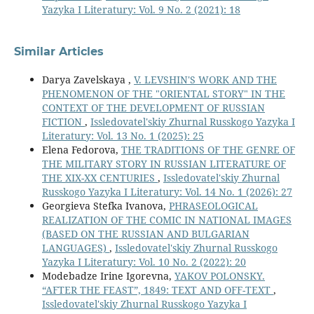
Yazyka I Literatury: Vol. 9 No. 2 (2021): 18
Similar Articles
Darya Zavelskaya ,
V. LEVSHIN'S WORK AND THE
PHENOMENON OF THE "ORIENTAL STORY" IN THE
CONTEXT OF THE DEVELOPMENT OF RUSSIAN
FICTION
,
Issledovatel'skiy Zhurnal Russkogo Yazyka I
Literatury: Vol. 13 No. 1 (2025): 25
Elena Fedorova,
THE TRADITIONS OF THE GENRE OF
THE MILITARY STORY IN RUSSIAN LITERATURE OF
THE XIX-XX CENTURIES
,
Issledovatel'skiy Zhurnal
Russkogo Yazyka I Literatury: Vol. 14 No. 1 (2026): 27
Georgieva Stefka Ivanova,
PHRASEOLOGICAL
REALIZATION OF THE COMIC IN NATIONAL IMAGES
(BASED ON THE RUSSIAN AND BULGARIAN
LANGUAGES)
,
Issledovatel'skiy Zhurnal Russkogo
Yazyka I Literatury: Vol. 10 No. 2 (2022): 20
Modebadze Irine Igorevna,
YAKOV POLONSKY.
“AFTER THE FEAST”, 1849: TEXT AND OFF-TEXT
,
Issledovatel'skiy Zhurnal Russkogo Yazyka I