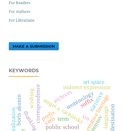
For Readers
For Authors
For Librarians
MAKE A SUBMISSION
KEYWORDS
art space
indirect expression
correspondence
archives
wishing
terminology
narrative
creative heritage
boris akunin
suffix
sergei a. rachinsky
predestination
tajik language
nominalization
prefix
thanking
sin
lermontov
verb
term
public school