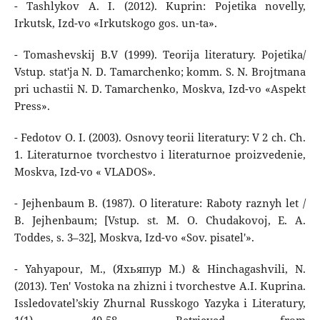
- Tashlykov A. I. (2012). Kuprin: Pojetika novelly,
Irkutsk, Izd-vo «Irkutskogo gos. un-ta».
- Tomashevskij B.V (1999). Teorija literatury. Pojetika/
Vstup. stat'ja N. D. Tamarchenko; komm. S. N. Brojtmana
pri uchastii N. D. Tamarchenko, Moskva, Izd-vo «Aspekt
Press».
- Fedotov O. I. (2003). Osnovy teorii literatury: V 2 ch. Ch.
1. Literaturnoe tvorchestvo i literaturnoe proizvedenie,
Moskva, Izd-vo « VLADOS».
- Jejhenbaum B. (1987). O literature: Raboty raznyh let /
B. Jejhenbaum; [Vstup. st. M. O. Chudakovoj, E. A.
Toddes, s. 3–32], Moskva, Izd-vo «Sov. pisatel'».
- Yahyapour, M., (Яхьяпур М.) & Hinchagashvili, N.
(2013). Ten' Vostoka na zhizni i tvorchestve A.I. Kuprina.
Issledovatel’skiy Zhurnal Russkogo Yazyka i Literatury,