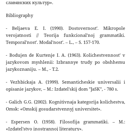
славянских культур».
Bibliography
- Beljaeva E. I. (1990). Dostovernost'. Mikropole
verojatnosti // Teorija funkcional'noj grammatiki.
Temporal'nost'. Modal'nost'. – L., – S. 157-170.
- Bodujen de Kurtenje I. A. (1963). Kolichestvennost' v
jazykovom myshlenii: Izbrannye trudy po obshhemu
jazykoznaniju. – M., - T.2.
- Vezhbickaja A. (1999). Semanticheskie universalii i
opisanie jazykov, – M.: Izdatel'skij dom "JaSK", - 780 s.
- Galich G.G. (2002). Kognitivnaja kategorija kolichestva,
Omsk: «Omskij gosudarstvennyj universitet».
- Espersen O. (1958). Filosofija grammatiki. – M.:
«Izdatel'stvo inostrannoj literatury».