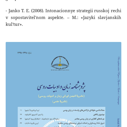
- Janko T. E. (2008). Intonacionnye strategii russkoj rechi
v sopostavitel'nom aspekte. – M.: «Jazyki slavjanskih
kul'tur».