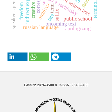
speaker’s personal sphere
indirect expression
creative heritage
exposed written text
sergei a. rachinsky
terminology
sin
archives
freedom
term
suffix
fate
public school
oncoming text
russian language
apologizing
E-ISSN: 2476-3500 & P-ISSN: 2345-2498