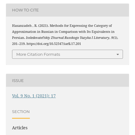
HOW TO CITE
Hasanzadeh , R. (2021). Methods for Expressing the Category of
Approximation in Russian in Comparison with Its Equivalents in
Persian.
Issledovatel’skiy Zhurnal Russkogo Yazyka I Literatury
,
9
(1),
201–219. https://doi.org/10.52547/iarll.17.201
More Citation Formats
ISSUE
Vol. 9 No. 1 (2021): 17
SECTION
Articles