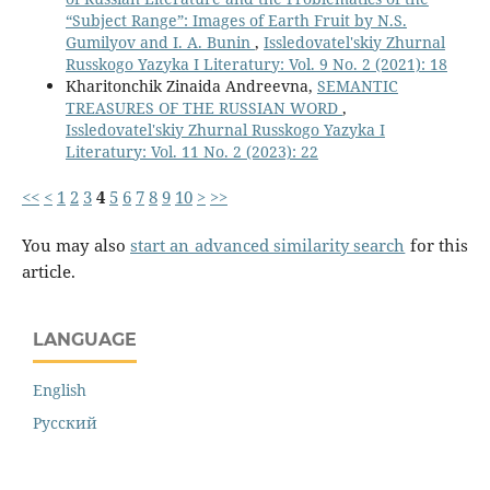
“Subject Range”: Images of Earth Fruit by N.S.
Gumilyov and I. A. Bunin
,
Issledovatel'skiy Zhurnal
Russkogo Yazyka I Literatury: Vol. 9 No. 2 (2021): 18
Kharitonchik Zinaida Andreevna,
SEMANTIC
TREASURES OF THE RUSSIAN WORD
,
Issledovatel'skiy Zhurnal Russkogo Yazyka I
Literatury: Vol. 11 No. 2 (2023): 22
<<
<
1
2
3
4
5
6
7
8
9
10
>
>>
You may also
start an advanced similarity search
for this
article.
LANGUAGE
English
Русский