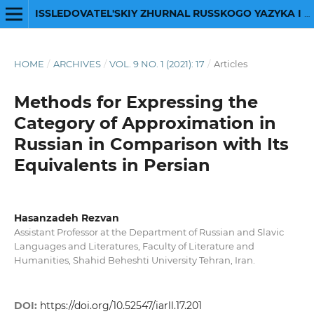
ISSLEDOVATEL'SKIY ZHURNAL RUSSKOGO YAZYKA I LITERATURY
HOME
/
ARCHIVES
/
VOL. 9 NO. 1 (2021): 17
/
Articles
Methods for Expressing the
Category of Approximation in
Russian in Comparison with Its
Equivalents in Persian
Hasanzadeh Rezvan
Assistant Professor at the Department of Russian and Slavic
Languages and Literatures, Faculty of Literature and
Humanities, Shahid Beheshti University Tehran, Iran.
DOI:
https://doi.org/10.52547/iarll.17.201