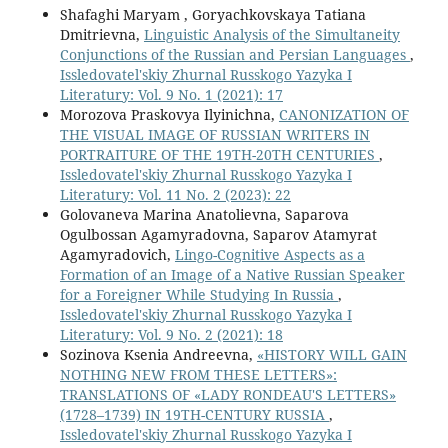
Shafaghi Maryam , Goryachkovskaya Tatiana
Dmitrievna,
Linguistic Analysis of the Simultaneity
Conjunctions of the Russian and Persian Languages
,
Issledovatel'skiy Zhurnal Russkogo Yazyka I
Literatury: Vol. 9 No. 1 (2021): 17
Morozova Praskovya Ilyinichna,
CANONIZATION OF
THE VISUAL IMAGE OF RUSSIAN WRITERS IN
PORTRAITURE OF THE 19TH-20TH CENTURIES
,
Issledovatel'skiy Zhurnal Russkogo Yazyka I
Literatury: Vol. 11 No. 2 (2023): 22
Golovaneva Marina Anatolievna, Saparova
Ogulbossan Agamyradovna, Saparov Atamyrat
Agamyradovich,
Lingo-Cognitive Aspects as a
Formation of an Image of a Native Russian Speaker
for a Foreigner While Studying In Russia
,
Issledovatel'skiy Zhurnal Russkogo Yazyka I
Literatury: Vol. 9 No. 2 (2021): 18
Sozinova Ksenia Andreevna,
«HISTORY WILL GAIN
NOTHING NEW FROM THESE LETTERS»:
TRANSLATIONS OF «LADY RONDEAU'S LETTERS»
(1728–1739) IN 19TH-CENTURY RUSSIA
,
Issledovatel'skiy Zhurnal Russkogo Yazyka I