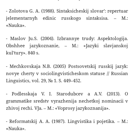
- Zolotova G. A. (1988). Sintaksicheskij slovar': repertuar
jelementarnyh edinic russkogo sintaksisa. – M.:
«Nauka».
- Maslov Ju.S. (2004). Izbrannye trudy: Aspektologija.
Obshhee jazykoznanie, – M.: «Jazyki slavjanskoj
kul'tury». 840 s.
- Mechkovskaja N.B. (2005) Postsovetskij russkij jazyk:
novye cherty v sociolingvisticheskom statuse // Russian
Linguistics, vol. 29, № 1. S. 449–452.
- Podlesskaja V. I. Starodubcev a A.V. (2013). O
grammatike sredstv vyrazhenija nechetkoj nominacii v
zhivoj rechi. VJa. – M.: «Voprosy jazykoznanija».
- Reformatskij A. A. (1987). Lingvistika i pojetika. – M.:
«Nauka».