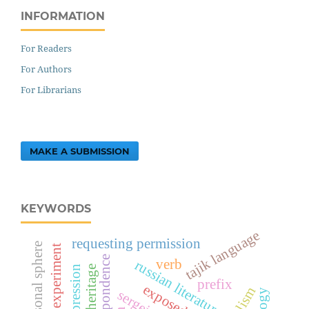
INFORMATION
For Readers
For Authors
For Librarians
MAKE A SUBMISSION
KEYWORDS
tajik language
requesting permission
experiment
correspondence
verb
russian literature
prefix
fatalism