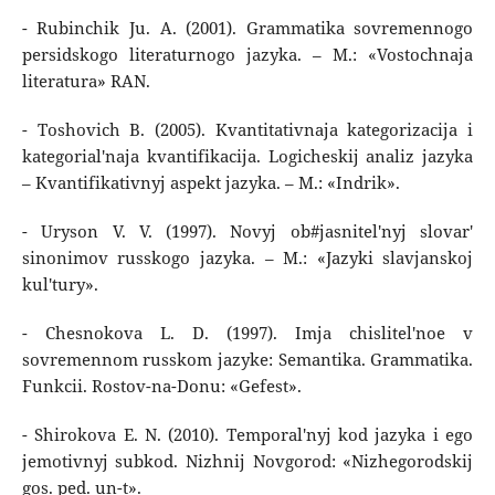
- Rubinchik Ju. A. (2001). Grammatika sovremennogo
persidskogo literaturnogo jazyka. – M.: «Vostochnaja
literatura» RAN.
- Toshovich B. (2005). Kvantitativnaja kategorizacija i
kategorial'naja kvantifikacija. Logicheskij analiz jazyka
– Kvantifikativnyj aspekt jazyka. – M.: «Indrik».
- Uryson V. V. (1997). Novyj ob#jasnitel'nyj slovar'
sinonimov russkogo jazyka. – M.: «Jazyki slavjanskoj
kul'tury».
- Chesnokova L. D. (1997). Imja chislitel'noe v
sovremennom russkom jazyke: Semantika. Grammatika.
Funkcii. Rostov-na-Donu: «Gefest».
- Shirokova E. N. (2010). Temporal'nyj kod jazyka i ego
jemotivnyj subkod. Nizhnij Novgorod: «Nizhegorodskij
gos. ped. un-t».