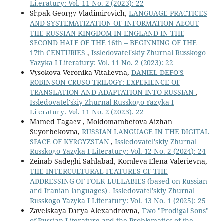
Literatury: Vol. 11 No. 2 (2023): 22
Shpak Georgy Vladimirovich,
LANGUAGE PRACTICES
AND SYSTEMATIZATION OF INFORMATION ABOUT
THE RUSSIAN KINGDOM IN ENGLAND IN THE
SECOND HALF OF THE 16th – BEGINNING OF THE
17th CENTURIES
,
Issledovatel'skiy Zhurnal Russkogo
Yazyka I Literatury: Vol. 11 No. 2 (2023): 22
Vysokova Veronika Vitalievna,
DANIEL DEFO'S
ROBINSON CRUSO TRILOGY: EXPERIENCE OF
TRANSLATION AND ADAPTATION INTO RUSSIAN
,
Issledovatel'skiy Zhurnal Russkogo Yazyka I
Literatury: Vol. 11 No. 2 (2023): 22
Mamed Tagaev , Moldomambetova Aizhan
Suyorbekovna,
RUSSIAN LANGUAGE IN THE DIGITAL
SPACE OF KYRGYZSTAN
,
Issledovatel'skiy Zhurnal
Russkogo Yazyka I Literatury: Vol. 12 No. 2 (2024): 24
Zeinab Sadeghi Sahlabad, Komleva Elena Valerievna,
THE INTERCULTURAL FEATURES OF THE
ADDRESSING OF FOLK LULLABIES (based on Russian
and Iranian languages)
,
Issledovatel'skiy Zhurnal
Russkogo Yazyka I Literatury: Vol. 13 No. 1 (2025): 25
Zavelskaya Darya Alexandrovna,
Two "Prodigal Sons"
of Russian Literature and the Problematics of the