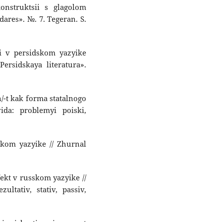
onstruktsii s glagolom
ares». №. 7. Tegeran. S.
li v persidskom yazyike
Persidskaya literatura».
n/-t kak forma statalnogo
ida: problemyi poiski,
skom yazyike // Zhurnal
fekt v russkom yazyike //
zultativ, stativ, passiv,