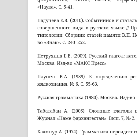
«Наука». С. 5-41.
Падучева Е.В. (2010). Событийное и статал
совершенного вида в русском языке // 
типологии. Сборник статей памяти В.П. Н
во «Знак». С. 240–252.
Петрухина Е.В. (2009). Русский глагол: ка
Москва. Изд-во «МАКС Пресс».
Плунгян В.А. (1989). К определению ре
языкознания. № 6. С. 55-63.
Русская грамматика (1980). Москва. Изд-во
Табатабаи А. (2005). Сложные глаголы 
Журнал «Наме фархангестан». Вып. 7, № 2. С
Хаямпур А. (1974). Грамматика персидского