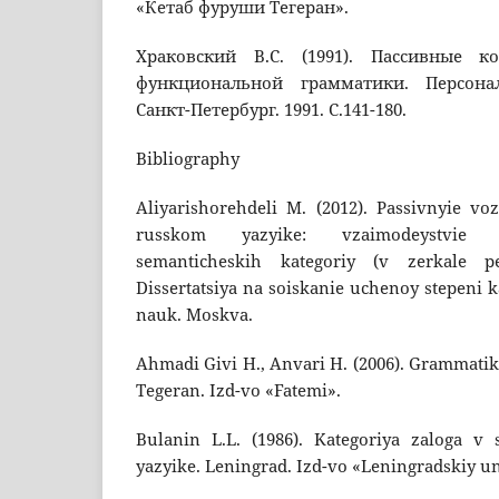
«Кетаб фуруши Тегеран».
Храковский В.С. (1991). Пассивные к
функциональной грамматики. Персонал
Санкт-Петербург. 1991. С.141-180.
Bibliography
Aliyarishorehdeli M. (2012). Passivnyie voz
russkom yazyike: vzaimodeystvie 
semanticheskih kategoriy (v zerkale pe
Dissertatsiya na soiskanie uchenoy stepeni k
nauk. Moskva.
Ahmadi Givi H., Anvari H. (2006). Grammatik
Tegeran. Izd-vo «Fatemi».
Bulanin L.L. (1986). Kategoriya zaloga 
yazyike. Leningrad. Izd-vo «Leningradskiy un