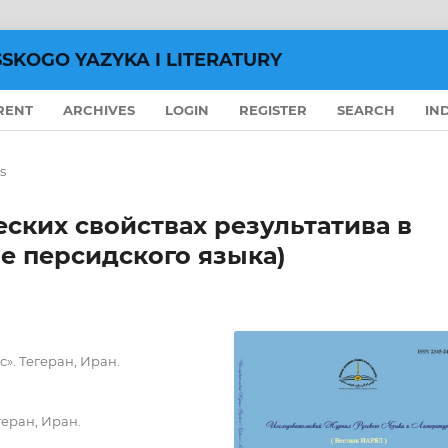
SSKOGO YAZYKA I LITERATURY
RENT
ARCHIVES
LOGIN
REGISTER
SEARCH
IN
s
ских свойствах результатива в
ле персидского языка)
». Тегеран, Иран.
еран, Иран.