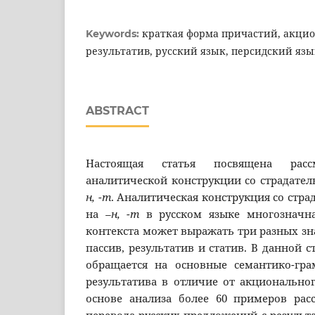
краткая форма причастий, акци
Keywords:
результатив, русский язык, персидский язы
ABSTRACT
Настоящая статья посвящена расс
аналитической конструкции со страдате
н, -т
. Аналитическая конструкция со стр
на
–н, -т
в русском языке многозначна
контекста может выражать три разных з
пассив, результатив и статив. В данной 
обращается на основные семантико-гра
результатива в отличие от акциональног
основе анализа более 60 примеров рас