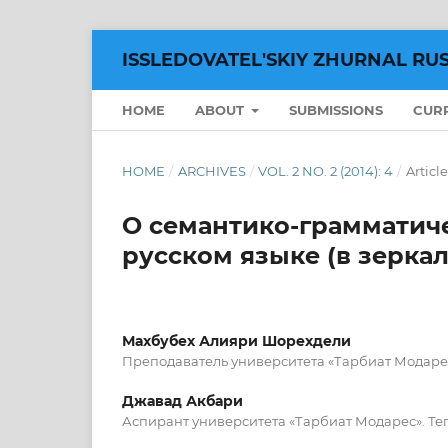
ISSLEDOVATEL'SKIY ZHURNAL RU
HOME
ABOUT
SUBMISSIONS
CUR
HOME
/
ARCHIVES
/
VOL. 2 NO. 2 (2014): 4
/
Article
О семантико-грамматиче
русском языке (в зерка
Махбубех Алияри Шорехдели
Преподаватель университета «Тарбиат Модарес
Джавад Акбари
Аспирант университета «Тарбиат Модарес». Тег