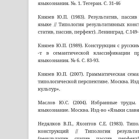
языкознания. №. 1. Тегеран. С. 31-46
Князев Ю.П. (1983). Результатив, пасси
языке // Типология результативных конст
статив, пассив, перфект). Ленинград. С.149-
Князев Ю.П. (1989). Конструкция с русск
-т в семантической классификации пр
языкознания. № 6. С. 83-93.
Князев Ю.П. (2007). Грамматическая сема
типологической перспективе. Москва. Изд
культур».
Маслов Ю.С. (2004). Избранные труды.
языкознание. Москва. Изд-во «Языки славя
Недялков В.П., Яхонтов С.Е. (1983). Тип
конструкций // Типология результа
(результатив, статив, пассив, перфект