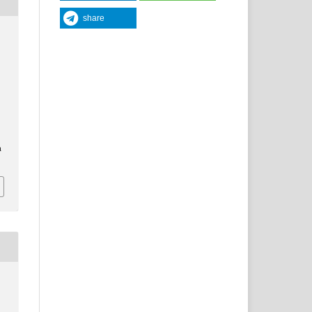
share
a