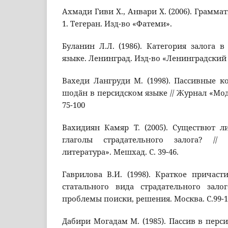
Ахмади Гиви Х., Анвари Х. (2006). Грамма
1. Тегеран. Изд-во «Фатеми».
Буланин Л.Л. (1986). Категория залога 
языке. Ленинград. Изд-во «Ленинградский
Вахеди Лангруди М. (1998). Пассивные к
шодäн в персидском языке // Журнал «Модар
75-100
Вахидиян Камяр Т. (2005). Существют л
глаголы страдательного залога? //
литература». Мешхад. С. 39-46.
Гаврилова В.И. (1998). Краткое причаст
статального вида страдательного залог
проблемы поиски, решения. Москва. С.99-1
Дабири Могадам М. (1985). Пассив в перс