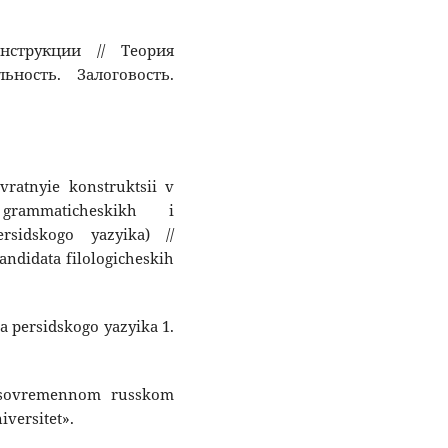
онструкции // Теория
ьность. Залоговость.
vratnyie konstruktsii v
grammaticheskikh i
rsidskogo yazyika) //
andidata filologicheskih
a persidskogo yazyika 1.
v sovremennom russkom
iversitet».