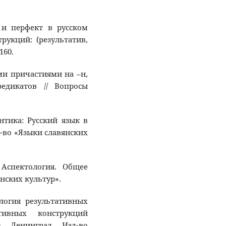
в и перфект в русском
рукций: (результатив,
160.
ими причастиями на –н,
едикатов // Вопросы
нтика: Русский язык в
-во «Языки славянских
 Аспектология. Общее
нских культур».
ология результативных
тивных конструкций
). Ленинград. Изд-во