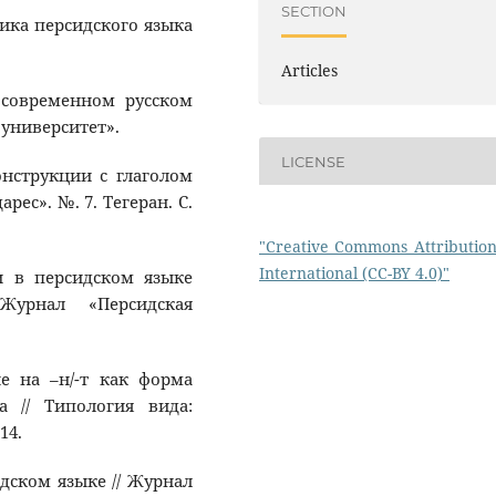
SECTION
тика персидского языка
Articles
в современном русском
 университет».
LICENSE
онструкции с глаголом
ес». №. 7. Тегеран. С.
"Creative Commons Attribution
International (CC-BY 4.0)"
и в персидском языке
 Журнал «Персидская
ие на –н/-т как форма
а // Типология вида:
14.
идском языке // Журнал