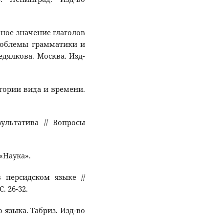
ьное значение глаголов
Проблемы грамматики и
едялкова. Москва. Изд-
тегории вида и времени.
зультатива // Вопросы
 «Наука».
в персидском языке //
. 26-32.
 языка. Табриз. Изд-во