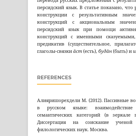
перевода русских предложений с резуль
персидский язык. В статье показано, что
конструкции с результативным знач
конструкций с акциональным значен
персидский язык при помощи активны
конструкций с именными сказуемыми
предикатив (существительное, прилагат
глаголы-связки
ä
ст
(есть),
буд
ä
н
(быть) и
ш
REFERENCES
Алияришорехдели М. (2012). Пассивные в
в русском языке: взаимодействие
семантических категорий (в зеркале п
Диссертация на соискание ученой
филологических наук. Москва.