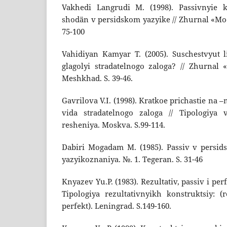
Vakhedi Langrudi M. (1998). Passivnyie k
shodän v persidskom yazyike // Zhurnal «Mod
75-100
Vahidiyan Kamyar T. (2005). Suschestvyut 
glagolyi stradatelnogo zaloga? // Zhurnal «
Meshkhad. S. 39-46.
Gavrilova V.I. (1998). Kratkoe prichastie na –
vida stradatelnogo zaloga // Tipologiya v
resheniya. Moskva. S.99-114.
Dabiri Mogadam M. (1985). Passiv v persid
yazyikoznaniya. №. 1. Tegeran. S. 31-46
Knyazev Yu.P. (1983). Rezultativ, passiv i per
Tipologiya rezultativnyikh konstruktsiy: (re
perfekt). Leningrad. S.149-160.