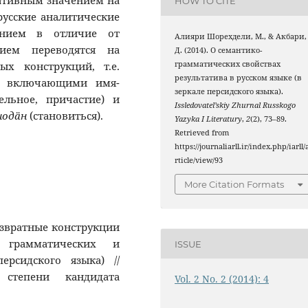
тативным значением на
HOW TO CITE
 русские аналитические
ением в отличие от
Алияри Шорехдели, М., & Акбари,
ием переводятся на
Д. (2014). О семантико-
грамматических свойствах
х конструкций, т.е.
результатива в русском языке (в
, включающими имя-
зеркале персидского языка).
ельное, причастие) и
Issledovatel’skiy Zhurnal Russkogo
одäн
(становиться).
Yazyka I Literatury
,
2
(2), 73–89.
Retrieved from
https://journaliarll.ir/index.php/iarll/
rticle/view/93
More Citation Formats
озвратные конструкции
 грамматических и
ISSUE
ерсидского языка) //
 степени кандидата
Vol. 2 No. 2 (2014): 4