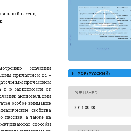
ональный пассив,
к.
мотрению значений
PDF (РУССКИЙ)
льным причастием на
–
адательным причастием
 и в зависимости от
PUBLISHED
начения: акциональный
статье особое внимание
2014-09-30
мматические свойства
о пассива, а также на
сматриваются способы