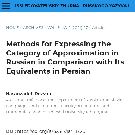
ISSLEDOVATEL'SKIY ZHURNAL RUSSKOGO YAZYKA I LITERATURY
HOME
/
ARCHIVES
/
VOL. 9 NO. 1 (2021): 17
/
Articles
Methods for Expressing the
Category of Approximation in
Russian in Comparison with Its
Equivalents in Persian
Hasanzadeh Rezvan
Assistant Professor at the Department of Russian and Slavic
Languages and Literatures, Faculty of Literature and
Humanities, Shahid Beheshti University Tehran, Iran.
DOI:
https://doi.org/10.52547/iarll.17.201