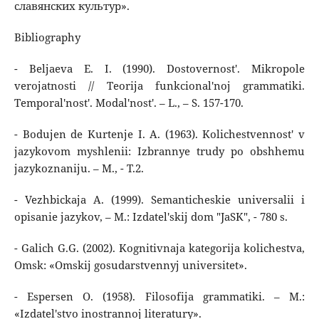
славянских культур».
Bibliography
- Beljaeva E. I. (1990). Dostovernost'. Mikropole
verojatnosti // Teorija funkcional'noj grammatiki.
Temporal'nost'. Modal'nost'. – L., – S. 157-170.
- Bodujen de Kurtenje I. A. (1963). Kolichestvennost' v
jazykovom myshlenii: Izbrannye trudy po obshhemu
jazykoznaniju. – M., - T.2.
- Vezhbickaja A. (1999). Semanticheskie universalii i
opisanie jazykov, – M.: Izdatel'skij dom "JaSK", - 780 s.
- Galich G.G. (2002). Kognitivnaja kategorija kolichestva,
Omsk: «Omskij gosudarstvennyj universitet».
- Espersen O. (1958). Filosofija grammatiki. – M.:
«Izdatel'stvo inostrannoj literatury».