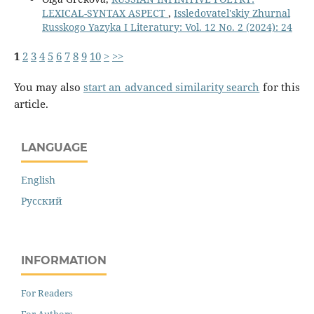
LEXICAL-SYNTAX ASPECT
,
Issledovatel'skiy Zhurnal
Russkogo Yazyka I Literatury: Vol. 12 No. 2 (2024): 24
1
2
3
4
5
6
7
8
9
10
>
>>
You may also
start an advanced similarity search
for this
article.
LANGUAGE
English
Русский
INFORMATION
For Readers