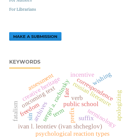
For Authors
For Librarians
MAKE A SUBMISSION
KEYWORDS
wishing
incentive
assessment
creative heritage
correspondence
sergei a. rachinsky
russian literature
oncoming text
fate
apologizing
verb
archives
public school
fatalism
freedom
term
terminology
prefix
sin
suffix
ivan l. leontiev (ivan shcheglov)
psychological reaction types