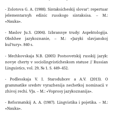
- Zolotova G. A. (1988). Sintaksicheskij slovar': repertuar
jelementarnyh edinic russkogo sintaksisa. – M.:
«Nauka».
- Maslov Ju.S. (2004). Izbrannye trudy: Aspektologija.
Obshhee jazykoznanie, – M.: «Jazyki slavjanskoj
kul'tury». 840 s.
- Mechkovskaja N.B. (2005) Postsovetskij russkij jazyk:
novye cherty v sociolingvisticheskom statuse // Russian
Linguistics, vol. 29, № 1. S. 449–452.
- Podlesskaja V. I. Starodubcev a A.V. (2013). O
grammatike sredstv vyrazhenija nechetkoj nominacii v
zhivoj rechi. VJa. – M.: «Voprosy jazykoznanija».
- Reformatskij A. A. (1987). Lingvistika i pojetika. – M.:
«Nauka».