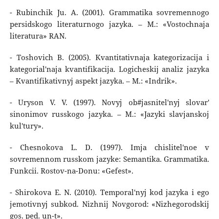
- Rubinchik Ju. A. (2001). Grammatika sovremennogo
persidskogo literaturnogo jazyka. – M.: «Vostochnaja
literatura» RAN.
- Toshovich B. (2005). Kvantitativnaja kategorizacija i
kategorial'naja kvantifikacija. Logicheskij analiz jazyka
– Kvantifikativnyj aspekt jazyka. – M.: «Indrik».
- Uryson V. V. (1997). Novyj ob#jasnitel'nyj slovar'
sinonimov russkogo jazyka. – M.: «Jazyki slavjanskoj
kul'tury».
- Chesnokova L. D. (1997). Imja chislitel'noe v
sovremennom russkom jazyke: Semantika. Grammatika.
Funkcii. Rostov-na-Donu: «Gefest».
- Shirokova E. N. (2010). Temporal'nyj kod jazyka i ego
jemotivnyj subkod. Nizhnij Novgorod: «Nizhegorodskij
gos. ped. un-t».