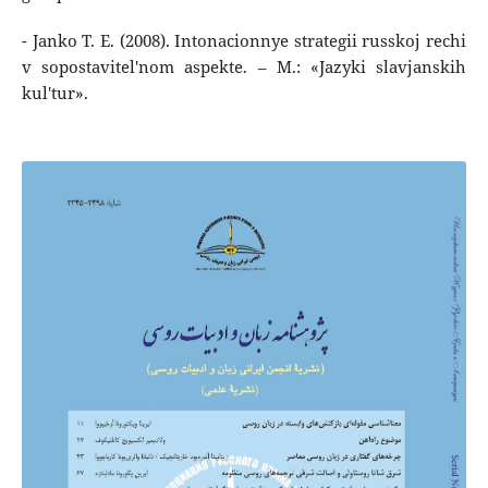
- Janko T. E. (2008). Intonacionnye strategii russkoj rechi
v sopostavitel'nom aspekte. – M.: «Jazyki slavjanskih
kul'tur».