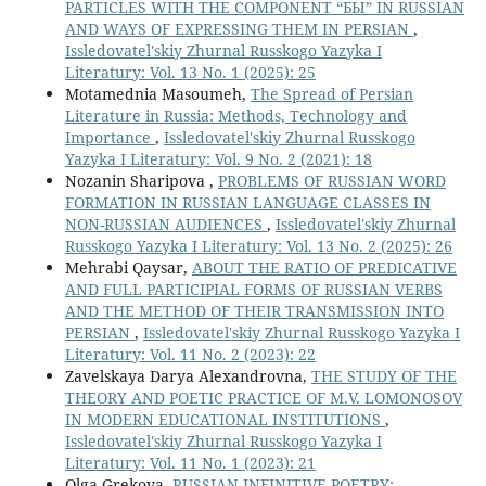
PARTICLES WITH THE COMPONENT “БЫ” IN RUSSIAN
AND WAYS OF EXPRESSING THEM IN PERSIAN
,
Issledovatel'skiy Zhurnal Russkogo Yazyka I
Literatury: Vol. 13 No. 1 (2025): 25
Motamednia Masoumeh,
The Spread of Persian
Literature in Russia: Methods, Technology and
Importance
,
Issledovatel'skiy Zhurnal Russkogo
Yazyka I Literatury: Vol. 9 No. 2 (2021): 18
Nozanin Sharipova ,
PROBLEMS OF RUSSIAN WORD
FORMATION IN RUSSIAN LANGUAGE CLASSES IN
NON-RUSSIAN AUDIENCES
,
Issledovatel'skiy Zhurnal
Russkogo Yazyka I Literatury: Vol. 13 No. 2 (2025): 26
Mehrabi Qaysar,
ABOUT THE RATIO OF PREDICATIVE
AND FULL PARTICIPIAL FORMS OF RUSSIAN VERBS
AND THE METHOD OF THEIR TRANSMISSION INTO
PERSIAN
,
Issledovatel'skiy Zhurnal Russkogo Yazyka I
Literatury: Vol. 11 No. 2 (2023): 22
Zavelskaya Darya Alexandrovna,
THE STUDY OF THE
THEORY AND POETIC PRACTICE OF M.V. LOMONOSOV
IN MODERN EDUCATIONAL INSTITUTIONS
,
Issledovatel'skiy Zhurnal Russkogo Yazyka I
Literatury: Vol. 11 No. 1 (2023): 21
Olga Grekova,
RUSSIAN INFINITIVE POETRY: