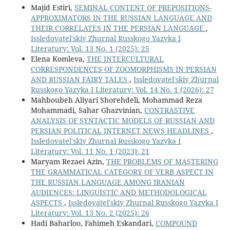
Majid Estiri,
SEMINAL CONTENT OF PREPOSITIONS-
APPROXIMATORS IN THE RUSSIAN LANGUAGE AND
THEIR CORRELATES IN THE PERSIAN LANGUAGE
,
Issledovatel'skiy Zhurnal Russkogo Yazyka I
Literatury: Vol. 13 No. 1 (2025): 25
Elena Komleva,
THE INTERCULTURAL
CORRESPONDENCES OF ZOOMORPHISMS IN PERSIAN
AND RUSSIAN FAIRY TALES
,
Issledovatel'skiy Zhurnal
Russkogo Yazyka I Literatury: Vol. 14 No. 1 (2026): 27
Mahboubeh Aliyari Shorehdeli, Mohammad Reza
Mohammadi, Sahar Ghazvinian,
CONTRASTIVE
ANALYSIS OF SYNTACTIC MODELS OF RUSSIAN AND
PERSIAN POLITICAL INTERNET NEWS HEADLINES
,
Issledovatel'skiy Zhurnal Russkogo Yazyka I
Literatury: Vol. 11 No. 1 (2023): 21
Maryam Rezaei Azin,
THE PROBLEMS OF MASTERING
THE GRAMMATICAL CATEGORY OF VERB ASPECT IN
THE RUSSIAN LANGUAGE AMONG IRANIAN
AUDIENCES: LINGUISTIC AND METHODOLOGICAL
ASPECTS
,
Issledovatel'skiy Zhurnal Russkogo Yazyka I
Literatury: Vol. 13 No. 2 (2025): 26
Hadi Baharloo, Fahimeh Eskandari,
COMPOUND