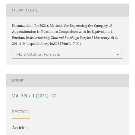
HOW TO CITE
Hasanzadeh , R. (2021). Methods for Expressing the Category of
Approximation in Russian in Comparison with Its Equivalents in
Persian.
Issledovatel’skiy Zhurnal Russkogo Yazyka I Literatury
,
9
(1),
201–219. https://doi.org/10.52547/iarll.17.201
More Citation Formats
ISSUE
Vol. 9 No. 1 (2021): 17
SECTION
Articles