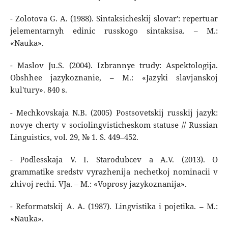
- Zolotova G. A. (1988). Sintaksicheskij slovar': repertuar
jelementarnyh edinic russkogo sintaksisa. – M.:
«Nauka».
- Maslov Ju.S. (2004). Izbrannye trudy: Aspektologija.
Obshhee jazykoznanie, – M.: «Jazyki slavjanskoj
kul'tury». 840 s.
- Mechkovskaja N.B. (2005) Postsovetskij russkij jazyk:
novye cherty v sociolingvisticheskom statuse // Russian
Linguistics, vol. 29, № 1. S. 449–452.
- Podlesskaja V. I. Starodubcev a A.V. (2013). O
grammatike sredstv vyrazhenija nechetkoj nominacii v
zhivoj rechi. VJa. – M.: «Voprosy jazykoznanija».
- Reformatskij A. A. (1987). Lingvistika i pojetika. – M.:
«Nauka».