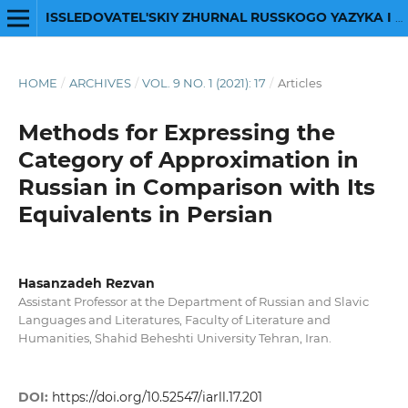
ISSLEDOVATEL'SKIY ZHURNAL RUSSKOGO YAZYKA I LITERATURY
HOME
/
ARCHIVES
/
VOL. 9 NO. 1 (2021): 17
/
Articles
Methods for Expressing the
Category of Approximation in
Russian in Comparison with Its
Equivalents in Persian
Hasanzadeh Rezvan
Assistant Professor at the Department of Russian and Slavic
Languages and Literatures, Faculty of Literature and
Humanities, Shahid Beheshti University Tehran, Iran.
DOI:
https://doi.org/10.52547/iarll.17.201