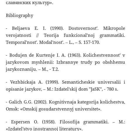
славянских культур».
Bibliography
- Beljaeva E. I. (1990). Dostovernost'. Mikropole
verojatnosti // Teorija funkcional'noj grammatiki.
Temporal'nost'. Modal'nost'. – L., – S. 157-170.
- Bodujen de Kurtenje I. A. (1963). Kolichestvennost' v
jazykovom myshlenii: Izbrannye trudy po obshhemu
jazykoznaniju. – M., - T.2.
- Vezhbickaja A. (1999). Semanticheskie universalii i
opisanie jazykov, – M.: Izdatel'skij dom "JaSK", - 780 s.
- Galich G.G. (2002). Kognitivnaja kategorija kolichestva,
Omsk: «Omskij gosudarstvennyj universitet».
- Espersen O. (1958). Filosofija grammatiki. – M.:
«Izdatel'stvo inostrannoj literatury».