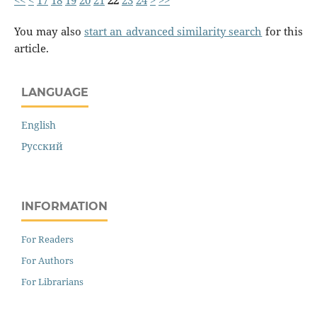
<<
<
17
18
19
20
21
22
23
24
>
>>
You may also
start an advanced similarity search
for this
article.
LANGUAGE
English
Русский
INFORMATION
For Readers
For Authors
For Librarians