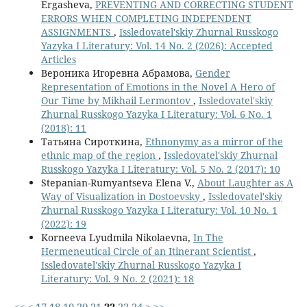
Ergasheva,
PREVENTING AND CORRECTING STUDENT
ERRORS WHEN COMPLETING INDEPENDENT
ASSIGNMENTS
,
Issledovatel'skiy Zhurnal Russkogo
Yazyka I Literatury: Vol. 14 No. 2 (2026): Accepted
Articles
Вероника Игоревна Абрамова,
Gender
Representation of Emotions in the Novel A Hero of
Our Time by Mikhail Lermontov
,
Issledovatel'skiy
Zhurnal Russkogo Yazyka I Literatury: Vol. 6 No. 1
(2018): 11
Татьяна Сироткина,
Ethnonymy as a mirror of the
ethnic map of the region
,
Issledovatel'skiy Zhurnal
Russkogo Yazyka I Literatury: Vol. 5 No. 2 (2017): 10
Stepanian-Rumyantseva Elena V.,
About Laughter as A
Way of Visualization in Dostoevsky
,
Issledovatel'skiy
Zhurnal Russkogo Yazyka I Literatury: Vol. 10 No. 1
(2022): 19
Korneeva Lyudmila Nikolaevna,
In The
Hermeneutical Circle of an Itinerant Scientist
,
Issledovatel'skiy Zhurnal Russkogo Yazyka I
Literatury: Vol. 9 No. 2 (2021): 18