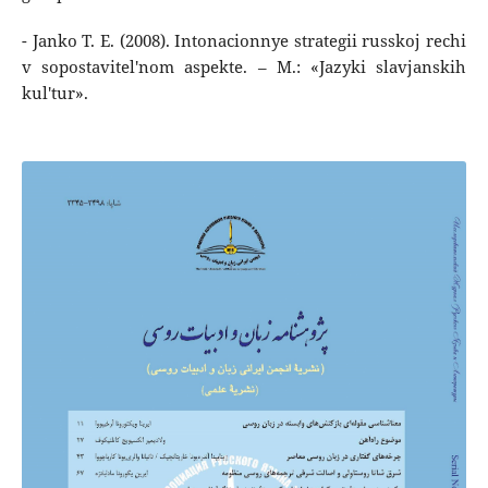
- Janko T. E. (2008). Intonacionnye strategii russkoj rechi
v sopostavitel'nom aspekte. – M.: «Jazyki slavjanskih
kul'tur».