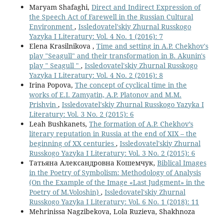
Maryam Shafaghi,
Direct and Indirect Expression of
the Speech Act of Farewell in the Russian Cultural
Environment
,
Issledovatel'skiy Zhurnal Russkogo
Yazyka I Literatury: Vol. 4 No. 1 (2016): 7
Elena Krasilnikova ,
Time and setting in A.P. Chekhov's
play "Seagull" and their transformation in B. Akunin's
play " Seagull "
,
Issledovatel'skiy Zhurnal Russkogo
Yazyka I Literatury: Vol. 4 No. 2 (2016): 8
Irina Popova,
The concept of cyclical time in the
works of E.I. Zamyatin, A.P. Platonov and M.M.
Prishvin
,
Issledovatel'skiy Zhurnal Russkogo Yazyka I
Literatury: Vol. 3 No. 2 (2015): 6
Leah Bushkanets,
The formation of A.P. Chekhov’s
literary reputation in Russia at the end of XIX – the
beginning of XX centuries
,
Issledovatel'skiy Zhurnal
Russkogo Yazyka I Literatury: Vol. 3 No. 2 (2015): 6
Татьяна Александровна Кошемчук,
Biblical Images
in the Poetry of Symbolism: Methodology of Analysis
(On the Example of the Image «Last Judgment» in the
Poetry of M.Voloshin)
,
Issledovatel'skiy Zhurnal
Russkogo Yazyka I Literatury: Vol. 6 No. 1 (2018): 11
Mehrinissa Nagzibekova, Lola Ruzieva, Shakhnoza