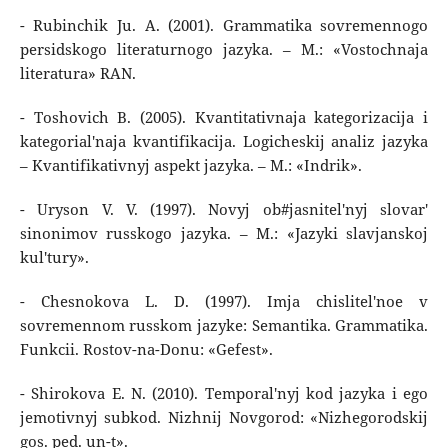
- Rubinchik Ju. A. (2001). Grammatika sovremennogo
persidskogo literaturnogo jazyka. – M.: «Vostochnaja
literatura» RAN.
- Toshovich B. (2005). Kvantitativnaja kategorizacija i
kategorial'naja kvantifikacija. Logicheskij analiz jazyka
– Kvantifikativnyj aspekt jazyka. – M.: «Indrik».
- Uryson V. V. (1997). Novyj ob#jasnitel'nyj slovar'
sinonimov russkogo jazyka. – M.: «Jazyki slavjanskoj
kul'tury».
- Chesnokova L. D. (1997). Imja chislitel'noe v
sovremennom russkom jazyke: Semantika. Grammatika.
Funkcii. Rostov-na-Donu: «Gefest».
- Shirokova E. N. (2010). Temporal'nyj kod jazyka i ego
jemotivnyj subkod. Nizhnij Novgorod: «Nizhegorodskij
gos. ped. un-t».