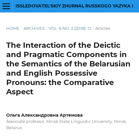
ISSLEDOVATEL'SKIY ZHURNAL RUSSKOGO YAZYKA I LITERATURY
HOME
/
ARCHIVES
/
VOL. 6 NO. 2 (2018): 12
/
Articles
The Interaction of the Deictic
and Pragmatic Components in
the Semantics of the Belarusian
and English Possessive
Pronouns: the Comparative
Aspect
Ольга Александровна Артемова
Associate professor, Minsk State Linguistic University, Minsk,
Belarus.