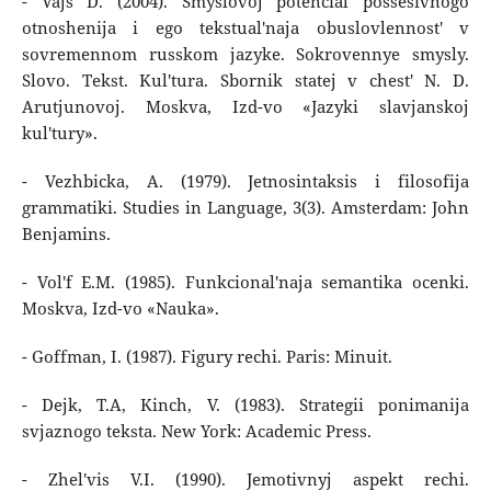
- Vajs D. (2004). Smyslovoj potencial possesivnogo
otnoshenija i ego tekstual'naja obuslovlennost' v
sovremennom russkom jazyke. Sokrovennye smysly.
Slovo. Tekst. Kul'tura. Sbornik statej v chest' N. D.
Arutjunovoj. Moskva, Izd-vo «Jazyki slavjanskoj
kul'tury».
- Vezhbicka, A. (1979). Jetnosintaksis i filosofija
grammatiki. Studies in Language, 3(3). Amsterdam: John
Benjamins.
- Vol'f E.M. (1985). Funkcional'naja semantika ocenki.
Moskva, Izd-vo «Nauka».
- Goffman, I. (1987). Figury rechi. Paris: Minuit.
- Dejk, T.A, Kinch, V. (1983). Strategii ponimanija
svjaznogo teksta. New York: Academic Press.
- Zhel'vis V.I. (1990). Jemotivnyj aspekt rechi.