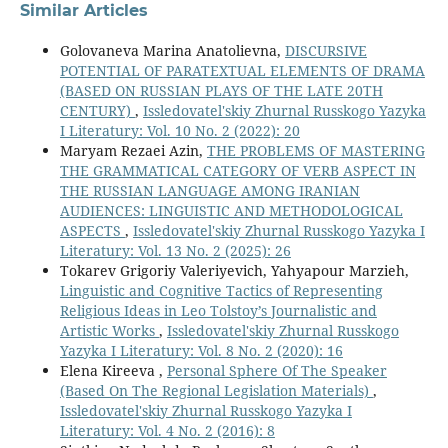
Similar Articles
Golovaneva Marina Anatolievna,
DISCURSIVE
POTENTIAL OF PARATEXTUAL ELEMENTS OF DRAMA
(BASED ON RUSSIAN PLAYS OF THE LATE 20TH
CENTURY)
,
Issledovatel'skiy Zhurnal Russkogo Yazyka
I Literatury: Vol. 10 No. 2 (2022): 20
Maryam Rezaei Azin,
THE PROBLEMS OF MASTERING
THE GRAMMATICAL CATEGORY OF VERB ASPECT IN
THE RUSSIAN LANGUAGE AMONG IRANIAN
AUDIENCES: LINGUISTIC AND METHODOLOGICAL
ASPECTS
,
Issledovatel'skiy Zhurnal Russkogo Yazyka I
Literatury: Vol. 13 No. 2 (2025): 26
Tokarev Grigoriy Valeriyevich, Yahyapour Marzieh,
Linguistic and Cognitive Tactics of Representing
Religious Ideas in Leo Tolstoy’s Journalistic and
Artistic Works
,
Issledovatel'skiy Zhurnal Russkogo
Yazyka I Literatury: Vol. 8 No. 2 (2020): 16
Elena Kireeva ,
Personal Sphere Of The Speaker
(Based On The Regional Legislation Materials)
,
Issledovatel'skiy Zhurnal Russkogo Yazyka I
Literatury: Vol. 4 No. 2 (2016): 8