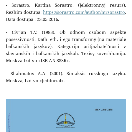
- Sorastro. Kartina Sorastro. (Jelektronnyj resurs).
Rezhim dostupa:
https://sorastro.com/author/mrsorastro
.
Data dostupa : 23.05.2016.
- Civ'jan T.V. (1983). Ob odnom osobom aspekte
posessivnosti: Dath. eth. i ego transformy (na materiale
balkanskih jazykov). Kategorija pritjazhatel'nosti v
slavjanskih i balkanskih jazykah. Tezisy soveshhanija.
Moskva Izd-vo «ISB AN SSSR».
- Shahmatov A.A. (2001). Sintaksis russkogo jazyka.
Moskva, Izd-vo «Jeditorial».