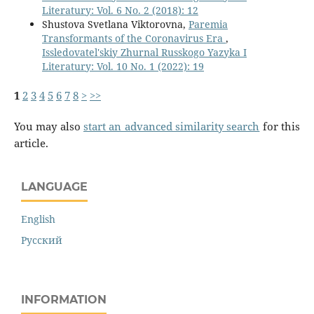
Literatury: Vol. 6 No. 2 (2018): 12
Shustova Svetlana Viktorovna,
Paremia
Transformants of the Coronavirus Era
,
Issledovatel'skiy Zhurnal Russkogo Yazyka I
Literatury: Vol. 10 No. 1 (2022): 19
1
2
3
4
5
6
7
8
>
>>
You may also
start an advanced similarity search
for this
article.
LANGUAGE
English
Русский
INFORMATION