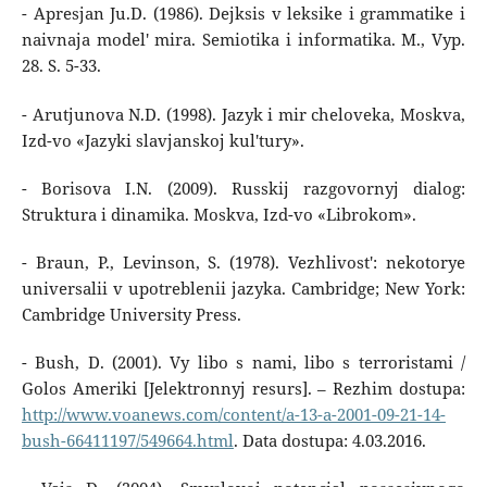
- Apresjan Ju.D. (1986). Dejksis v leksike i grammatike i
naivnaja model' mira. Semiotika i informatika. M., Vyp.
28. S. 5-33.
- Arutjunova N.D. (1998). Jazyk i mir cheloveka, Moskva,
Izd-vo «Jazyki slavjanskoj kul'tury».
- Borisova I.N. (2009). Russkij razgovornyj dialog:
Struktura i dinamika. Moskva, Izd-vo «Librokom».
- Braun, P., Levinson, S. (1978). Vezhlivost': nekotorye
universalii v upotreblenii jazyka. Cambridge; New York:
Cambridge University Press.
- Bush, D. (2001). Vy libo s nami, libo s terroristami /
Golos Ameriki [Jelektronnyj resurs]. – Rezhim dostupa:
http://www.voanews.com/content/a-13-a-2001-09-21-14-
bush-66411197/549664.html
. Data dostupa: 4.03.2016.