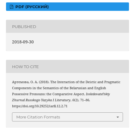
PDF (РУССКИЙ)
PUBLISHED
2018-09-30
HOW TO CITE
Артемова, О. А. (2018). The Interaction of the Deictic and Pragmatic
Components in the Semantics of the Belarusian and English
Possessive Pronouns: the Comparative Aspect.
Issledovatel’skiy
Zhurnal Russkogo Yazyka I Literatury
,
6
(2), 71–86.
https://doi.org/10.29252/iarll.12.2.71
More Citation Formats