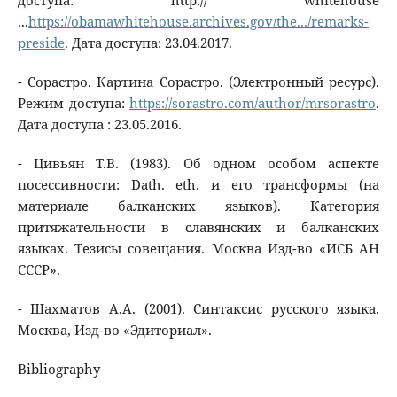
доступа: http:// whitehouse
...
https://obamawhitehouse.archives.gov/the.../remarks-
preside
. Дата доступа: 23.04.2017.
- Сорастро. Картина Сорастро. (Электронный ресурс).
Режим доступа:
https://sorastro.com/author/mrsorastro
.
Дата доступа : 23.05.2016.
- Цивьян Т.В. (1983). Об одном особом аспекте
посессивности: Dath. eth. и его трансформы (на
материале балканских языков). Категория
притяжательности в славянских и балканских
языках. Тезисы совещания. Москва Изд-во «ИСБ АН
СССР».
- Шахматов А.А. (2001). Синтаксис русского языка.
Москва, Изд-во «Эдиториал».
Bibliography