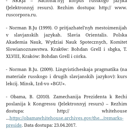
- NKRJa – Nacional'nyj korpus russkogo jazyka
(Jelektronnyj resurs). Rezhim dostupa: http:// www.
ruscorpora.ru.
- Norman B.Ju (1999). O pritjazhatel'nyh mestoimenijah
v slavjanskih jazykah. Slavia Orientalis. Polska
Akademia Nauk, Wydziai Nauk Spotecznych, Komitet
Slowianoznawstwa. Krak6w: Bohdan Grell i sbgka, T.
XLVIII, Kraków: Bohdan Grell i córka.
- Norman B.Ju. (2009). Lingvisticheskaja pragmatika (na
materiale russkogo i drugih slavjanskih jazykov): kurs
lekcij. Minsk, Izd-vo «BGU».
- Obama, B. (2010). Zamechanija Prezidenta k Rechi
poslanija k Kongressu (Jelektronnyj resurs) – Rezhim
dostupa: http:// whitehouse
...
https://obamawhitehouse.archives.gov/the.../remarks-
preside
. Data dostupa: 23.04.2017.