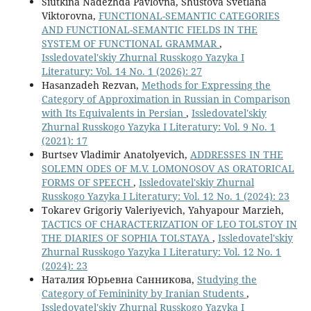
Siutkina Nadezhda Pavlovna, Shustova Svetlana
Viktorovna,
FUNCTIONAL-SEMANTIC CATEGORIES
AND FUNCTIONAL-SEMANTIC FIELDS IN THE
SYSTEM OF FUNCTIONAL GRAMMAR
,
Issledovatel'skiy Zhurnal Russkogo Yazyka I
Literatury: Vol. 14 No. 1 (2026): 27
Hasanzadeh Rezvan,
Methods for Expressing the
Category of Approximation in Russian in Comparison
with Its Equivalents in Persian
,
Issledovatel'skiy
Zhurnal Russkogo Yazyka I Literatury: Vol. 9 No. 1
(2021): 17
Burtsev Vladimir Anatolyevich,
ADDRESSES IN THE
SOLEMN ODES OF M.V. LOMONOSOV AS ORATORICAL
FORMS OF SPEECH
,
Issledovatel'skiy Zhurnal
Russkogo Yazyka I Literatury: Vol. 12 No. 1 (2024): 23
Tokarev Grigoriy Valeriyevich, Yahyapour Marzieh,
TACTICS OF CHARACTERIZATION OF LEO TOLSTOY IN
THE DIARIES OF SOPHIA TOLSTAYA
,
Issledovatel'skiy
Zhurnal Russkogo Yazyka I Literatury: Vol. 12 No. 1
(2024): 23
Наталия Юрьевна Санникова,
Studying the
Category of Femininity by Iranian Students
,
Issledovatel'skiy Zhurnal Russkogo Yazyka I