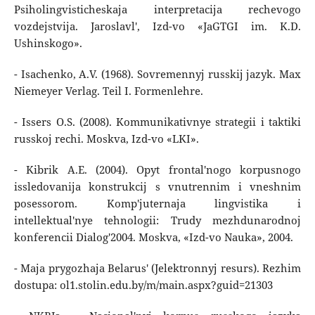
Psiholingvisticheskaja interpretacija rechevogo
vozdejstvija. Jaroslavl', Izd-vo «JaGTGI im. K.D.
Ushinskogo».
- Isachenko, A.V. (1968). Sovremennyj russkij jazyk. Max
Niemeyer Verlag. Teil I. Formenlehre.
- Issers O.S. (2008). Kommunikativnye strategii i taktiki
russkoj rechi. Moskva, Izd-vo «LKI».
- Kibrik A.E. (2004). Opyt frontal'nogo korpusnogo
issledovanija konstrukcij s vnutrennim i vneshnim
posessorom. Komp'juternaja lingvistika i
intellektual'nye tehnologii: Trudy mezhdunarodnoj
konferencii Dialog'2004. Moskva, «Izd-vo Nauka», 2004.
- Maja prygozhaja Belarus' (Jelektronnyj resurs). Rezhim
dostupa: ol1.stolin.edu.by/m/main.aspx?guid=21303