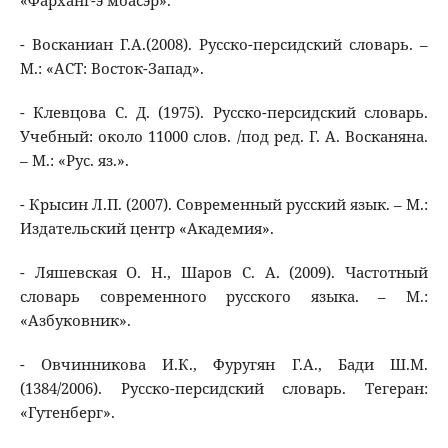
«Фарханг-э моасэр».
- Восканиан Г.А.(2008). Русско-персидский словарь. –
М.: «АСТ: Восток-Запад».
- Клевцова С. Д. (1975). Русско-персидский словарь.
Учебный: около 11000 слов. /под ред. Г. А. Восканяна.
– М.: «Рус. яз.».
- Крысин Л.П. (2007). Современный русский язык. – М.:
Издательский центр «Академия».
- Ляшевская О. Н., Шаров С. А. (2009). Частотный
словарь современного русского языка. – М.:
«Азбуковник».
- Овчинникова И.К., Фуругян Г.А., Бади Ш.М.
(1384/2006). Русско-персидский словарь. Тегеран:
«Гутенберг».