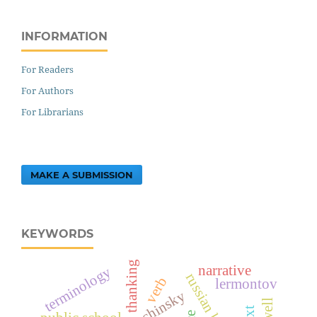
INFORMATION
For Readers
For Authors
For Librarians
MAKE A SUBMISSION
KEYWORDS
thanking
narrative
terminology
verb
lermontov