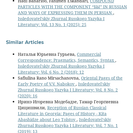
Hadi Baharloo, Fahimeh Eskandari,
COMPOUND
PARTICLES WITH THE COMPONENT “БЫ” IN RUSSIAN
AND WAYS OF EXPRESSING THEM IN PERSIAN
,
Issledovatel'skiy Zhurnal Russkogo Yazyka I
Literatury: Vol. 13 No. 1 (2025): 25
Similar Articles
Наталья Юрьевна Гурьева,
Commercial
Correspondence: Pragmatics, Semantics, Syntax
,
Issledovatel'skiy Zhurnal Russkogo Yazyka I
Literatury: Vol. 6 No. 2 (2018): 12
Safiulina Rano Mirsachanovna,
Oriental Pages of the
Early Poetry of V.V. Nabokov
,
Issledovatel'skiy
Zhurnal Russkogo Yazyka I Literatury: Vol. 8 No. 2
(2020): 16
Иринэ Игоревна Модебадзе, Тамар Георгиевна
Цицишвили,
Reception of Russian Classical
Literature in Georgia: Pages of History - Kita
Abashidze about Leo Tolstoy
,
Issledovatel'skiy
Zhurnal Russkogo Yazyka I Literatury: Vol. 7 No. 1
(2019): 13