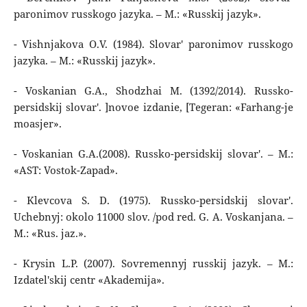
paronimov russkogo jazyka. – M.: «Russkij jazyk».
- Vishnjakova O.V. (1984). Slovar' paronimov russkogo
jazyka. – M.: «Russkij jazyk».
- Voskanian G.A., Shodzhai M. (1392/2014). Russko-
persidskij slovar'. ]novoe izdanie, [Tegeran: «Farhang-je
moasjer».
- Voskanian G.A.(2008). Russko-persidskij slovar'. – M.:
«AST: Vostok-Zapad».
- Klevcova S. D. (1975). Russko-persidskij slovar'.
Uchebnyj: okolo 11000 slov. /pod red. G. A. Voskanjana. –
M.: «Rus. jaz.».
- Krysin L.P. (2007). Sovremennyj russkij jazyk. – M.:
Izdatel'skij centr «Akademija».