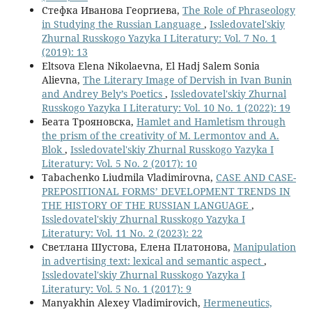
Стефка Иванова Георгиева,
The Role of Phraseology
in Studying the Russian Language
,
Issledovatel'skiy
Zhurnal Russkogo Yazyka I Literatury: Vol. 7 No. 1
(2019): 13
Eltsova Elena Nikolaevna, El Hadj Salem Sonia
Alievna,
The Literary Image of Dervish in Ivan Bunin
and Andrey Bely’s Poetics
,
Issledovatel'skiy Zhurnal
Russkogo Yazyka I Literatury: Vol. 10 No. 1 (2022): 19
Беата Трояновска,
Hamlet and Hamletism through
the prism of the creativity of M. Lermontov and A.
Blok
,
Issledovatel'skiy Zhurnal Russkogo Yazyka I
Literatury: Vol. 5 No. 2 (2017): 10
Tabachenko Liudmila Vladimirovna,
CASE AND CASE-
PREPOSITIONAL FORMS’ DEVELOPMENT TRENDS IN
THE HISTORY OF THE RUSSIAN LANGUAGE
,
Issledovatel'skiy Zhurnal Russkogo Yazyka I
Literatury: Vol. 11 No. 2 (2023): 22
Светлана Шустова, Елена Платонова,
Manipulation
in advertising text: lexical and semantic aspect
,
Issledovatel'skiy Zhurnal Russkogo Yazyka I
Literatury: Vol. 5 No. 1 (2017): 9
Manyakhin Alexey Vladimirovich,
Hermeneutics,