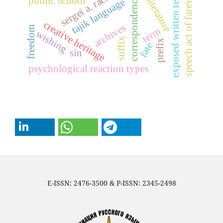
russian literature
sergei a. rachinsky
speech act of farewell
exposed written text
public school
correspondence
tajik language
creative heritage
archives
freedom
term
wishing
suffix
prefix
fate
sin
psychological reaction types
E-ISSN: 2476-3500 & P-ISSN: 2345-2498