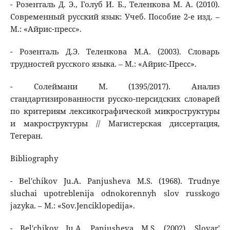
- Розенталь Д. Э., Голуб И. Б., Теленкова М. А. (2010).
Современный русский язык: Учеб. Пособие 2-е изд. –
М.: «Айрис-пресс».
- Розенталь Д.Э. Теленкова М.А. (2003). Словарь
трудностей русского языка. – М.: «Айрис-Пресс».
- Солеймани М. (1395/2017). Анализ
стандартизированности русско-персидских словарей
по критериям лексикографической микроструктуры
и макроструктуры // Магистерская диссертация,
Тегеран.
Bibliography
- Bel'chikov Ju.A. Panjusheva M.S. (1968). Trudnye
sluchai upotreblenija odnokorennyh slov russkogo
jazyka. – M.: «Sov.Jenciklopedija».
- Bel'chikov Ju.A. Panjusheva M.S. (2002). Slovar'