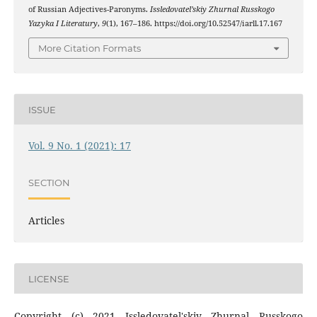
of Russian Adjectives-Paronyms.
Issledovatel’skiy Zhurnal Russkogo
Yazyka I Literatury
,
9
(1), 167–186. https://doi.org/10.52547/iarll.17.167
More Citation Formats
ISSUE
Vol. 9 No. 1 (2021): 17
SECTION
Articles
LICENSE
Copyright (c) 2021 Issledovatel'skiy Zhurnal Russkogo