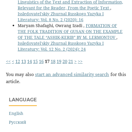
Linguistics of the Text and Extraction of Information,
Relevant for the Reader, From the Poetic Text
,
Issledovatel'skiy Zhurnal Russkogo Yazyka I
Literatury: Vol. 8 No. 2 (2020): 16
Maryam Shafaghi, Owrang Izadi ,
FORMATION OF
THE FOLK TRADITION OF GUSAN ON THE EXAMPLE
OF THE TALE “ASHIK-KERIB” BY M. LERMONTOV
,
Issledovatel'skiy Zhurnal Russkogo Yazyka I
Literatury: Vol. 12 No. 2 (2024): 24
<<
<
12
13
14
15
16
17
18
19
20
21
>
>>
You may also
start an advanced similarity search
for this
article.
LANGUAGE
English
Русский