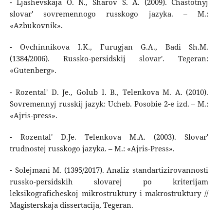
- Ljashevskaja O. N., Sharov S. A. (2009). Chastotnyj
slovar' sovremennogo russkogo jazyka. – M.:
«Azbukovnik».
- Ovchinnikova I.K., Furugjan G.A., Badi Sh.M.
(1384/2006). Russko-persidskij slovar'. Tegeran:
«Gutenberg».
- Rozental' D. Je., Golub I. B., Telenkova M. A. (2010).
Sovremennyj russkij jazyk: Ucheb. Posobie 2-e izd. – M.:
«Ajris-press».
- Rozental' D.Je. Telenkova M.A. (2003). Slovar'
trudnostej russkogo jazyka. – M.: «Ajris-Press».
- Solejmani M. (1395/2017). Analiz standartizirovannosti
russko-persidskih slovarej po kriterijam
leksikograficheskoj mikrostruktury i makrostruktury //
Magisterskaja dissertacija, Tegeran.