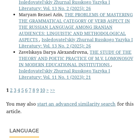
Issledovatel'skiy Zhurnal Russkogo Yazyka I
Literatury: Vol. 13 No. 2 (2025): 26
Maryam Rezaei Azin,
THE PROBLEMS OF MASTERING
THE GRAMMATICAL CATEGORY OF VERB ASPECT IN
THE RUSSIAN LANGUAGE AMONG IRANIAN
AUDIENCES: LINGUISTIC AND METHODOLOGICAL
ASPECTS
,
Issledovatel'skiy Zhurnal Russkogo Yazyka I
Literatury: Vol. 13 No. 2 (2025): 26
Zavelskaya Darya Alexandrovna,
THE STUDY OF THE
THEORY AND POETIC PRACTICE OF M.V. LOMONOSOV
IN MODERN EDUCATIONAL INSTITUTIONS
,
Issledovatel'skiy Zhurnal Russkogo Yazyka I
Literatury: Vol. 11 No. 1 (2023): 21
1
2
3
4
5
6
7
8
9
10
>
>>
You may also
start an advanced similarity search
for this
article.
LANGUAGE