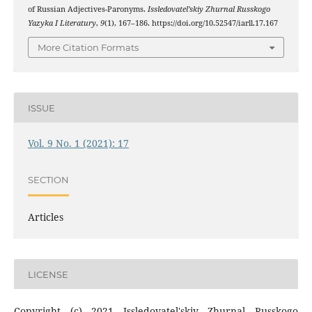
of Russian Adjectives-Paronyms.
Issledovatel’skiy Zhurnal Russkogo
Yazyka I Literatury
,
9
(1), 167–186. https://doi.org/10.52547/iarll.17.167
More Citation Formats
ISSUE
Vol. 9 No. 1 (2021): 17
SECTION
Articles
LICENSE
Copyright (c) 2021 Issledovatel'skiy Zhurnal Russkogo