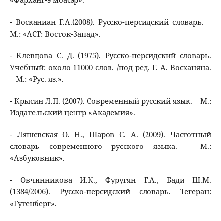
«Фарханг-э моасэр».
- Восканиан Г.А.(2008). Русско-персидский словарь. –
М.: «АСТ: Восток-Запад».
- Клевцова С. Д. (1975). Русско-персидский словарь.
Учебный: около 11000 слов. /под ред. Г. А. Восканяна.
– М.: «Рус. яз.».
- Крысин Л.П. (2007). Современный русский язык. – М.:
Издательский центр «Академия».
- Ляшевская О. Н., Шаров С. А. (2009). Частотный
словарь современного русского языка. – М.:
«Азбуковник».
- Овчинникова И.К., Фуругян Г.А., Бади Ш.М.
(1384/2006). Русско-персидский словарь. Тегеран:
«Гутенберг».