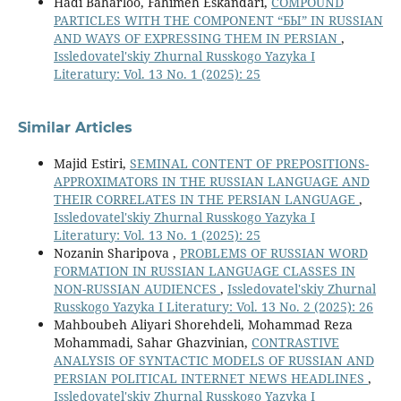
Hadi Baharloo, Fahimeh Eskandari,
COMPOUND
PARTICLES WITH THE COMPONENT “БЫ” IN RUSSIAN
AND WAYS OF EXPRESSING THEM IN PERSIAN
,
Issledovatel'skiy Zhurnal Russkogo Yazyka I
Literatury: Vol. 13 No. 1 (2025): 25
Similar Articles
Majid Estiri,
SEMINAL CONTENT OF PREPOSITIONS-
APPROXIMATORS IN THE RUSSIAN LANGUAGE AND
THEIR CORRELATES IN THE PERSIAN LANGUAGE
,
Issledovatel'skiy Zhurnal Russkogo Yazyka I
Literatury: Vol. 13 No. 1 (2025): 25
Nozanin Sharipova ,
PROBLEMS OF RUSSIAN WORD
FORMATION IN RUSSIAN LANGUAGE CLASSES IN
NON-RUSSIAN AUDIENCES
,
Issledovatel'skiy Zhurnal
Russkogo Yazyka I Literatury: Vol. 13 No. 2 (2025): 26
Mahboubeh Aliyari Shorehdeli, Mohammad Reza
Mohammadi, Sahar Ghazvinian,
CONTRASTIVE
ANALYSIS OF SYNTACTIC MODELS OF RUSSIAN AND
PERSIAN POLITICAL INTERNET NEWS HEADLINES
,
Issledovatel'skiy Zhurnal Russkogo Yazyka I