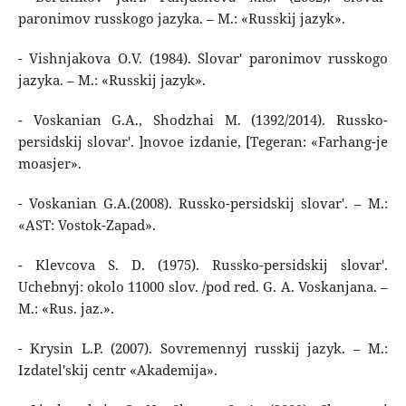
paronimov russkogo jazyka. – M.: «Russkij jazyk».
- Vishnjakova O.V. (1984). Slovar' paronimov russkogo
jazyka. – M.: «Russkij jazyk».
- Voskanian G.A., Shodzhai M. (1392/2014). Russko-
persidskij slovar'. ]novoe izdanie, [Tegeran: «Farhang-je
moasjer».
- Voskanian G.A.(2008). Russko-persidskij slovar'. – M.:
«AST: Vostok-Zapad».
- Klevcova S. D. (1975). Russko-persidskij slovar'.
Uchebnyj: okolo 11000 slov. /pod red. G. A. Voskanjana. –
M.: «Rus. jaz.».
- Krysin L.P. (2007). Sovremennyj russkij jazyk. – M.:
Izdatel'skij centr «Akademija».