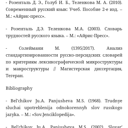
- Розенталь Д. Э., Голуб И. Б., Теленкова М. А. (2010).
Современный русский язык: Учеб. Пособие 2-е изд. –
М.: «Айрис-пресс».
- Розенталь Д.Э. Теленкова М.А. (2003). Словарь
трудностей русского языка. – М.: «Айрис-Пресс».
- Солеймани М. (1395/2017). Анализ
стандартизированности русско-персидских словарей
по критериям лексикографической микроструктуры
и макроструктуры // Магистерская диссертация,
Тегеран.
Bibliography
- Bel'chikov Ju.A. Panjusheva M.S. (1968). Trudnye
sluchai upotreblenija odnokorennyh slov russkogo
jazyka. – M.: «Sov.Jenciklopedija».
- Bel'chikov Ju.A. Panjusheva M.S. (2002). Slovar'