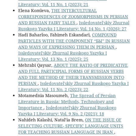
Literatury: Vol. 11 No. 1 (2023): 21
Elena Komleva,
THE INTERCULTURAL
CORRESPONDENCES OF ZOOMORPHISMS IN PERSIAN
AND RUSSIAN FAIRY TALES
,
Issledovatel'skiy Zhurnal
Russkogo Yazyka I Literatury: Vol. 14 No. 1 (2026): 27
Hadi Baharloo, Fahimeh Eskandari,
COMPOUND
PARTICLES WITH THE COMPONENT “БЫ” IN RUSSIAN
AND WAYS OF EXPRESSING THEM IN PERSIAN
,
Issledovatel'skiy Zhurnal Russkogo Yazyka I
Literatury: Vol. 13 No. 1 (2025): 25
Mehrabi Qaysar,
ABOUT THE RATIO OF PREDICATIVE
AND FULL PARTICIPIAL FORMS OF RUSSIAN VERBS
AND THE METHOD OF THEIR TRANSMISSION INTO
PERSIAN
,
Issledovatel'skiy Zhurnal Russkogo Yazyka I
Literatury: Vol. 11 No. 2 (2023): 22
Motamednia Masoumeh,
The Spread of Persian
Literature in Russia: Methods, Technology and
Importance
,
Issledovatel'skiy Zhurnal Russkogo
Yazyka I Literatury: Vol. 9 No. 2 (2021): 18
Nahideh Kalashi, Natal’ia Brem,
ON THE ISSUE OF
SELECTING CULTURE- SPECIFIC LANGUAGE UNITS
FOR TEACHING RUSSIAN LANGUAGE IN IRAN
,