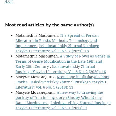
4.0)"
Most read articles by the same author(s)
Motamednia Masoumeh,
The Spread of Persian
Literature in Russia: Methods, Technology and
Importance
,
Issledovatel'skiy Zhurnal Russkogo
Yazyka I Literatury: Vol. 9 No. 2 (2021): 18
Motamednia Masoumeh,
A Study of Novel as Genre in
Terms of Genre Modification in the Late 19th and
Early 20th Century
,
Issledovatel'skiy Zhurnal
Russkogo Yazyka I Literatury: Vol. 8 No. 2 (2020): 16
Масуме Мотамедния,
Kronelope in Ulitskaya's Short
Stories
,
Issledovatel'skiy Zhurnal Russkogo Yazyka I
Literatury: Vol. 6 No. 1 (2018): 11
Масуме Мотамедния,
A new way to drawing the
portray of Iran in long story «Sins by Whom?» by
Daniil Mordovtsev
,
Issledovatel'skiy Zhurnal Russkogo
Yazyka I Literatury: Vol. 5 No. 1 (2017): 9