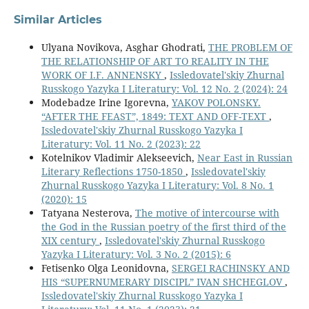
Similar Articles
Ulyana Novikova, Asghar Ghodrati,
THE PROBLEM OF
THE RELATIONSHIP OF ART TO REALITY IN THE
WORK OF I.F. ANNENSKY
,
Issledovatel'skiy Zhurnal
Russkogo Yazyka I Literatury: Vol. 12 No. 2 (2024): 24
Modebadze Irine Igorevna,
YAKOV POLONSKY.
“AFTER THE FEAST”, 1849: TEXT AND OFF-TEXT
,
Issledovatel'skiy Zhurnal Russkogo Yazyka I
Literatury: Vol. 11 No. 2 (2023): 22
Kotelnikov Vladimir Alekseevich,
Near East in Russian
Literary Reflections 1750-1850
,
Issledovatel'skiy
Zhurnal Russkogo Yazyka I Literatury: Vol. 8 No. 1
(2020): 15
Tatyana Nesterova,
The motive of intercourse with
the God in the Russian poetry of the first third of the
ХIХ century
,
Issledovatel'skiy Zhurnal Russkogo
Yazyka I Literatury: Vol. 3 No. 2 (2015): 6
Fetisenko Olga Leonidovna,
SERGEI RACHINSKY AND
HIS “SUPERNUMERARY DISCIPL” IVAN SHCHEGLOV
,
Issledovatel'skiy Zhurnal Russkogo Yazyka I