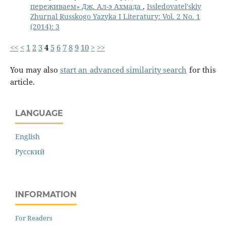
переживаем» Дж. Ал-э Ахмада
,
Issledovatel'skiy
Zhurnal Russkogo Yazyka I Literatury: Vol. 2 No. 1
(2014): 3
<<
<
1
2
3
4
5
6
7
8
9
10
>
>>
You may also
start an advanced similarity search
for this
article.
LANGUAGE
English
Русский
INFORMATION
For Readers