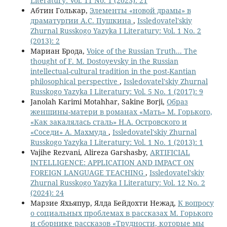
Literatury: Vol. 11 No. 1 (2023): 21
Абтин Голькар,
Элементы «новой драмы» в
драматургии А.С. Пушкина
,
Issledovatel'skiy
Zhurnal Russkogo Yazyka I Literatury: Vol. 1 No. 2
(2013): 2
Мариан Брода,
Voice of the Russian Truth... The
thought of F. M. Dostoyevsky in the Russian
intellectual-cultural tradition in the post-Kantian
philosophical perspective
,
Issledovatel'skiy Zhurnal
Russkogo Yazyka I Literatury: Vol. 5 No. 1 (2017): 9
Janolah Karimi Motahhar, Sakine Borji,
Образ
женщины-матери в романах «Мать» М. Горького,
«Как закалялась сталь» Н.А. Островского и
«Соседи» А. Махмуда
,
Issledovatel'skiy Zhurnal
Russkogo Yazyka I Literatury: Vol. 1 No. 1 (2013): 1
Vajihe Rezvani, Alireza Garshasby,
ARTIFICIAL
INTELLIGENCE: APPLICATION AND IMPACT ON
FOREIGN LANGUAGE TEACHING
,
Issledovatel'skiy
Zhurnal Russkogo Yazyka I Literatury: Vol. 12 No. 2
(2024): 24
Марзие Яхьяпур, Ялда Бейдохти Нежад,
К вопросу
о социальных проблемах в рассказах М. Горького
и сборнике рассказов «Трудности, которые мы