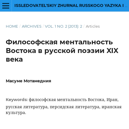
ISSLEDOVATEL'SKIY ZHURNAL RUSSKOGO YAZYKA I LITERATURY
HOME
/
ARCHIVES
/
VOL. 1 NO. 2 (2013): 2
/
Articles
Философская ментальность
Востока в русской поэзии XIX
века
Масуме Мотамедния
философская ментальность Востока, Иран,
Keywords:
русская литература, персидская литература, иранская
культура.