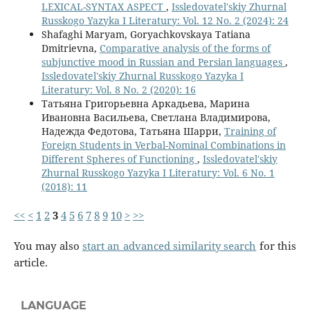
LEXICAL-SYNTAX ASPECT
,
Issledovatel'skiy Zhurnal
Russkogo Yazyka I Literatury: Vol. 12 No. 2 (2024): 24
Shafaghi Maryam, Goryachkovskaya Tatiana
Dmitrievna,
Comparative analysis of the forms of
subjunctive mood in Russian and Persian languages
,
Issledovatel'skiy Zhurnal Russkogo Yazyka I
Literatury: Vol. 8 No. 2 (2020): 16
Татьяна Григорьевна Аркадьева, Марина
Ивановна Васильева, Светлана Владимирова,
Надежда Федотова, Татьяна Шарри,
Training of
Foreign Students in Verbal-Nominal Combinations in
Different Spheres of Functioning
,
Issledovatel'skiy
Zhurnal Russkogo Yazyka I Literatury: Vol. 6 No. 1
(2018): 11
<<
<
1
2
3
4
5
6
7
8
9
10
>
>>
You may also
start an advanced similarity search
for this
article.
LANGUAGE