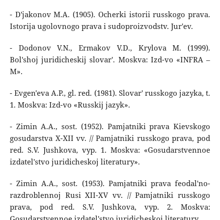
- D'jakonov M.A. (1905). Ocherki istorii russkogo prava.
Istorija ugolovnogo prava i sudoproizvodstv. Jur'ev.
- Dodonov V.N., Ermakov V.D., Krylova M. (1999).
Bol'shoj juridicheskij slovar'. Moskva: Izd-vo «INFRA –
M».
- Evgen'eva A.P., gl. red. (1981). Slovar' russkogo jazyka, t.
1. Moskva: Izd-vo «Russkij jazyk».
- Zimin A.A., sost. (1952). Pamjatniki prava Kievskogo
gosudarstva X-XII vv. // Pamjatniki russkogo prava, pod
red. S.V. Jushkova, vyp. 1. Moskva: «Gosudarstvennoe
izdatel'stvo juridicheskoj literatury».
- Zimin A.A., sost. (1953). Pamjatniki prava feodal'no-
razdroblennoj Rusi XII-XV vv. // Pamjatniki russkogo
prava, pod red. S.V. Jushkova, vyp. 2. Moskva:
Gosudarstvennoe izdatel'stvo juridicheskoj literatury