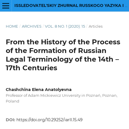
ISSLEDOVATEL'SKIY ZHURNAL RUSSKOGO YAZYKA I LITERATURY
HOME
/
ARCHIVES
/
VOL. 8 NO. 1 (2020): 15
/
Articles
From the History of the Process
of the Formation of Russian
Legal Terminology of the 14th –
17th Centuries
Chashchina Elena Anatolyevna
Professor of Adam Mickiewicz University in Poznań, Poznan,
Poland
DOI:
https://doi.org/10.29252/iarll.15.49