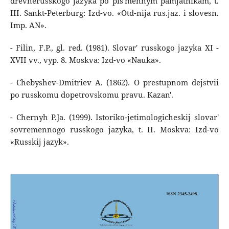
drevnerusskogo jazyka po pis'mennym pamjatnikam, t.
III. Sankt-Peterburg: Izd-vo. «Otd-nija rus.jaz. i slovesn.
Imp. AN».
- Filin, F.P., gl. red. (1981). Slovar' russkogo jazyka XI -
XVII vv., vyp. 8. Moskva: Izd-vo «Nauka».
- Chebyshev-Dmitriev A. (1862). O prestupnom dejstvii
po russkomu dopetrovskomu pravu. Kazan'.
- Chernyh P.Ja. (1999). Istoriko-jetimologicheskij slovar'
sovremennogo russkogo jazyka, t. II. Moskva: Izd-vo
«Russkij jazyk».