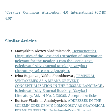
"Creative Commons Attribution 4.0 International (CC-BY
4.0)"
Similar Articles
Manyakhin Alexey Vladimirovich,
Hermeneutics,
Linguistics of the Text and Extraction of Information,
Relevant for the Reader, From the Poetic Text
,
Issledovatel'skiy Zhurnal Russkogo Yazyka I
Literatury: Vol. 8 No. 2 (2020): 16
Irina Bugaeva , Yakha Shankhoeva ,
TEMPORAL
SYNTAXEMES AS A MEANS OF EVENT
CONCEPTUALIZATION IN THE RUSSIAN LANGUAGE
,
Issledovatel'skiy Zhurnal Russkogo Yazyka I
Literatury: Vol. 14 No. 2 (2026): Accepted Articles
Burtsev Vladimir Anatolyevich,
ADDRESSES IN THE
SOLEMN ODES OF M.V. LOMONOSOV AS ORATORICAL
FORMS OF SPEECH
,
Issledovatel'skiy Zhurnal