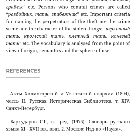
грабеж
”
etc. Persons who commit crimes are called
“
разбойник
,
тать
,
грабежник
”
etc. Important criteria
for naming the perpetrators of the theft are the crime
scene and the character of the stolen things: “
церковный
тать
,
кромский
тать
,
клетный
тать
,
коневый
тать
”
etc. The vocabulary is analysed from the point of
view of origin, semantics and the sphere of use.
REFERENCES
- Акты Холмогорской и Устюжской епархии (1894),
часть II. Русская Историческая Библиотека, т. XIV.
Санкт-Петербург.
- Бархударов С.Г., гл. ред. (1975). Словарь русского
языка XI - XVII вв., вып. 2. Москва: Изд-во «Наука».