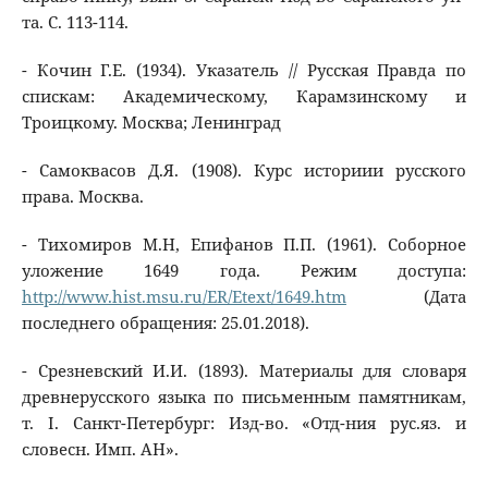
та. С. 113-114.
- Кочин Г.Е. (1934). Указатель // Русская Правда по
спискам: Академическому, Карамзинскому и
Троицкому. Москва; Ленинград
- Самоквасов Д.Я. (1908). Курс историии русского
права. Москва.
- Тихомиров М.Н, Епифанов П.П. (1961). Соборное
уложение 1649 года. Режим доступа:
http://www.hist.msu.ru/ER/Etext/1649.htm
(Дата
последнего обращения: 25.01.2018).
- Срезневский И.И. (1893). Материалы для словаря
древнерусского языка по письменным памятникам,
т. I. Санкт-Петербург: Изд-во. «Отд-ния рус.яз. и
словесн. Имп. АН».