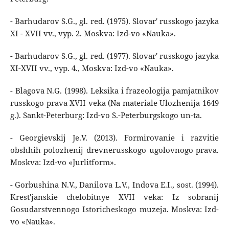
- Barhudarov S.G., gl. red. (1975). Slovar' russkogo jazyka
XI - XVII vv., vyp. 2. Moskva: Izd-vo «Nauka».
- Barhudarov S.G., gl. red. (1977). Slovar' russkogo jazyka
XI-XVII vv., vyp. 4., Moskva: Izd-vo «Nauka».
- Blagova N.G. (1998). Leksika i frazeologija pamjatnikov
russkogo prava XVII veka (Na materiale Ulozhenija 1649
g.). Sankt-Peterburg: Izd-vo S.-Peterburgskogo un-ta.
- Georgievskij Je.V. (2013). Formirovanie i razvitie
obshhih polozhenij drevnerusskogo ugolovnogo prava.
Moskva: Izd-vo «Jurlitform».
- Gorbushina N.V., Danilova L.V., Indova E.I., sost. (1994).
Krest'janskie chelobitnye XVII veka: Iz sobranij
Gosudarstvennogo Istoricheskogo muzeja. Moskva: Izd-
vo «Nauka».