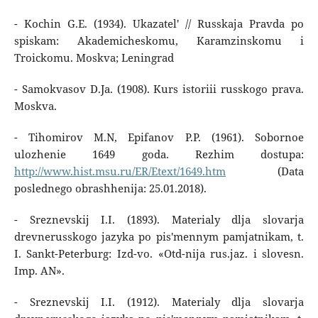
- Kochin G.E. (1934). Ukazatel' // Russkaja Pravda po
spiskam: Akademicheskomu, Karamzinskomu i
Troickomu. Moskva; Leningrad
- Samokvasov D.Ja. (1908). Kurs istoriii russkogo prava.
Moskva.
- Tihomirov M.N, Epifanov P.P. (1961). Sobornoe
ulozhenie 1649 goda. Rezhim dostupa:
http://www.hist.msu.ru/ER/Etext/1649.htm
(Data
poslednego obrashhenija: 25.01.2018).
- Sreznevskij I.I. (1893). Materialy dlja slovarja
drevnerusskogo jazyka po pis'mennym pamjatnikam, t.
I. Sankt-Peterburg: Izd-vo. «Otd-nija rus.jaz. i slovesn.
Imp. AN».
- Sreznevskij I.I. (1912). Materialy dlja slovarja