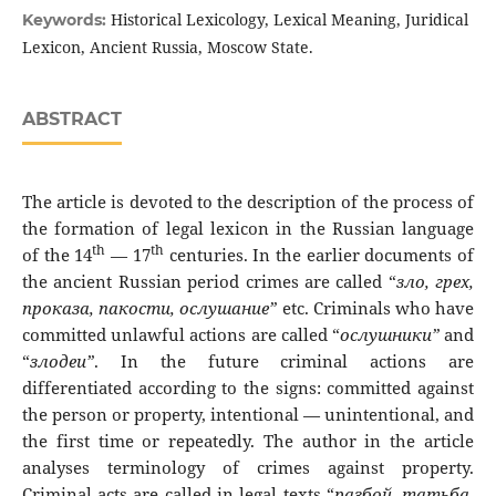
Historical Lexicology, Lexical Meaning, Juridical
Keywords:
Lexicon, Ancient Russia, Moscow State.
ABSTRACT
The article is devoted to the description of the process of
the formation of legal lexicon in the Russian language
th
th
of the 14
— 17
centuries. In the earlier documents of
the ancient Russian period crimes are called “
зло
,
грех
,
проказа
,
пакости
,
ослушание
”
etc. Criminals who have
committed unlawful actions are called “
ослушники
”
and
“
злодеи
”
. In the future criminal actions are
differentiated according to the signs: committed against
the person or property, intentional — unintentional, and
the first time or repeatedly. The author in the article
analyses terminology of crimes against property.
Criminal acts are called in legal texts “
разбой
,
татьба
,