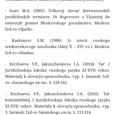
- Isaev M.A. (2001). Tolkovyj slovar' drevnerusskih
juridicheskih terminov. Ot dogovorov s Vizantiej do
ustavnyh gramot Moskovskogo gosudarstva. Moskva:
Izd-vo «Spark».
- Kashtanov S.M. (1996). Iz istorii russkogo
srednevekovogo istochnika (Akty X – XVI vv.). Moskva:
Izd-vo «Nauka».
- Kirzhaeva V.P., Jakunchenkova I.A. (2014). Tat' //
Juridicheskaja leksika russkogo jazyka XI-XVII vekov.
Materialy k slovarju-spravochniku, vyp. 1. Saransk: Izd-
vo «Saranskogo un-ta». S. 158-162.
- Kirzhaeva V.P., Jakunchenkova I.A. (2016). Tat'
kri(o)m(#)skij // Juridicheskaja leksika russkogo jazyka
XI-XVII vekov. Materialy k slovarju-spravochniku, vyp.
3. Saransk: Izd-vo Saranskogo un-ta. S. 113-114.