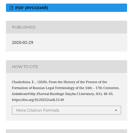
PDF (РУССКИЙ)
PUBLISHED
2020-02-29
HOW TO CITE
Chashchina, E. . (2020). From the History of the Process of the
Formation of Russian Legal Terminology of the 14th – 17th Centuries.
Issledovatel’skiy Zhurnal Russkogo Yazyka I Literatury
,
8
(1), 49–65.
https://doi.org/10.29252/iarll.15.49
More Citation Formats