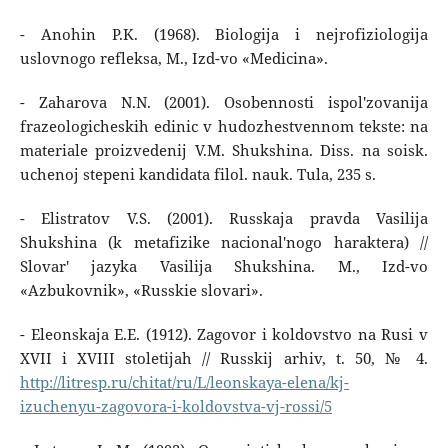
- Anohin P.K. (1968). Biologija i nejrofiziologija
uslovnogo refleksa, M., Izd-vo «Medicina».
- Zaharova N.N. (2001). Osobennosti ispol'zovanija
frazeologicheskih edinic v hudozhestvennom tekste: na
materiale proizvedenij V.M. Shukshina. Diss. na soisk.
uchenoj stepeni kandidata filol. nauk. Tula, 235 s.
- Elistratov V.S. (2001). Russkaja pravda Vasilija
Shukshina (k metafizike nacional'nogo haraktera) //
Slovar' jazyka Vasilija Shukshina. M., Izd-vo
«Azbukovnik», «Russkie slovari».
- Eleonskaja E.E. (1912). Zagovor i koldovstvo na Rusi v
XVII i XVIII stoletijah // Russkij arhiv, t. 50, № 4.
http://litresp.ru/chitat/ru/L/leonskaya-elena/kj-
izuchenyu-zagovora-i-koldovstva-vj-rossi/5