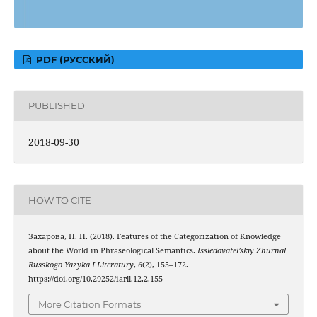
PDF (РУССКИЙ)
PUBLISHED
2018-09-30
HOW TO CITE
Захарова, Н. Н. (2018). Features of the Categorization of Knowledge
about the World in Phraseological Semantics.
Issledovatel’skiy Zhurnal
Russkogo Yazyka I Literatury
,
6
(2), 155–172.
https://doi.org/10.29252/iarll.12.2.155
More Citation Formats