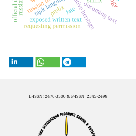
russian literature
creative heritage
tajik language
suffix
oncoming text
prefix
fate
exposed written text
requesting permission
E-ISSN: 2476-3500 & P-ISSN: 2345-2498