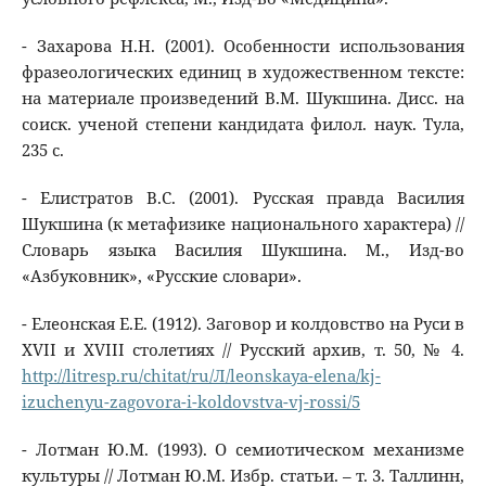
- Захарова Н.Н. (2001). Особенности использования
фразеологических единиц в художественном тексте:
на материале произведений В.М. Шукшина. Дисс. на
соиск. ученой степени кандидата филол. наук. Тула,
235 с.
- Елистратов В.С. (2001). Русская правда Василия
Шукшина (к метафизике национального характера) //
Словарь языка Василия Шукшина. М., Изд-во
«Азбуковник», «Русские словари».
- Елеонская Е.Е. (1912). Заговор и колдовство на Руси в
XVII и XVIII столетиях // Русский архив, т. 50, № 4.
http://litresp.ru/chitat/ru/Л/leonskaya-elena/kj-
izuchenyu-zagovora-i-koldovstva-vj-rossi/5
- Лотман Ю.М. (1993). О семиотическом механизме
культуры // Лотман Ю.М. Избр. статьи. – т. 3. Таллинн,