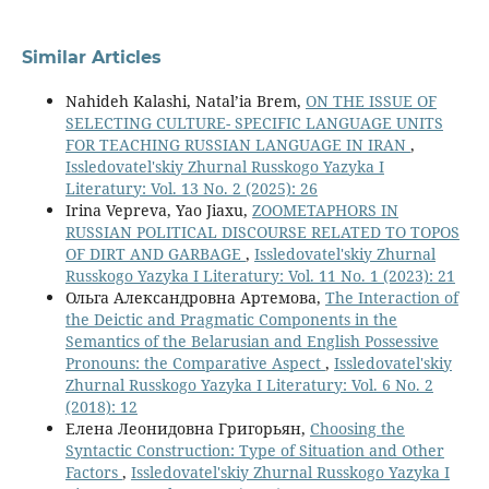
Similar Articles
Nahideh Kalashi, Natal’ia Brem,
ON THE ISSUE OF
SELECTING CULTURE- SPECIFIC LANGUAGE UNITS
FOR TEACHING RUSSIAN LANGUAGE IN IRAN
,
Issledovatel'skiy Zhurnal Russkogo Yazyka I
Literatury: Vol. 13 No. 2 (2025): 26
Irina Vepreva, Yao Jiaxu,
ZOOMETAPHORS IN
RUSSIAN POLITICAL DISCOURSE RELATED TO TOPOS
OF DIRT AND GARBAGE
,
Issledovatel'skiy Zhurnal
Russkogo Yazyka I Literatury: Vol. 11 No. 1 (2023): 21
Ольга Александровна Артемова,
The Interaction of
the Deictic and Pragmatic Components in the
Semantics of the Belarusian and English Possessive
Pronouns: the Comparative Aspect
,
Issledovatel'skiy
Zhurnal Russkogo Yazyka I Literatury: Vol. 6 No. 2
(2018): 12
Елена Леонидовна Григорьян,
Choosing the
Syntactic Construction: Type of Situation and Other
Factors
,
Issledovatel'skiy Zhurnal Russkogo Yazyka I