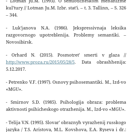
- Lotman Ju.M. (1993). O semioticheskom mehanizme
kul'tury // Lotman Ju.M. Izbr. stat'i. – t. 3. Tallinn, – S. 326
– 344.
- Luk'janova N.A. (1986). Jekspressivnaja leksika
razgovornogo upotreblenija. Problemy semantiki. –
Novosibirsk.
- Orhard N. (2015). Posmotret' smerti v glaza //
http://www.proza.ru/2015/05/28/5
. Data obrashhenija:
5.12.2017.
- Petrenko V.F. (1997). Osnovy psihosemantiki. M., Izd-vo
«MGU».
- Smirnov S.D. (1985). Psihologija obraza: problema
aktivnosti psihicheskogo otrazhenija. M., Izd-vo «MGU».
- Telija V.N. (1995). Slovar' obraznyh vyrazhenij russkogo
jazyka / T.S. Aristova, M.L. Kovshova, E.A. Ryseva i dr.: