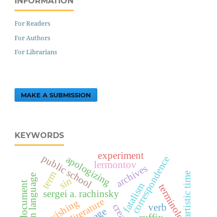
INFORMATION
For Readers
For Authors
For Librarians
MAKE A SUBMISSION
KEYWORDS
experiment
public school
apologizing
correspondence
lermontov
archives
term
artistic time
russian language
sin
official document
fatalism
terminology
sergei a. rachinsky
wishing
verb