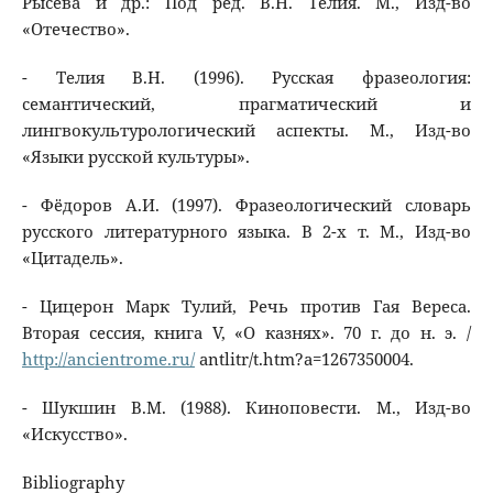
Рысева и др.: Под ред. В.Н. Телия. М., Изд-во
«Отечество».
- Телия В.Н. (1996). Русская фразеология:
семантический, прагматический и
лингвокультурологический аспекты. М., Изд-во
«Языки русской культуры».
- Фёдоров А.И. (1997). Фразеологический словарь
русского литературного языка. В 2-х т. М., Изд-во
«Цитадель».
- Цицерон Марк Тулий, Речь против Гая Вереса.
Вторая сессия, книга V, «О казнях». 70 г. до н. э. /
http://ancientrome.ru/
antlitr/t.htm?a=1267350004.
- Шукшин В.М. (1988). Киноповести. М., Изд-во
«Искусство».
Bibliography