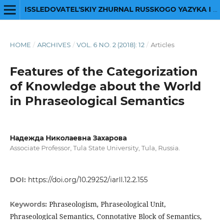
ISSLEDOVATEL'SKIY ZHURNAL RUSSKOGO YAZYKA I LITERATURY
HOME
/
ARCHIVES
/
VOL. 6 NO. 2 (2018): 12
/
Articles
Features of the Categorization
of Knowledge about the World
in Phraseological Semantics
Надежда Николаевна Захарова
Associate Professor, Tula State University, Tula, Russia.
DOI:
https://doi.org/10.29252/iarll.12.2.155
Phraseologism, Phraseological Unit,
Keywords:
Phraseological Semantics, Connotative Block of Semantics,