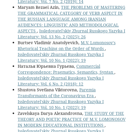
Literatury: Vol. 7 No. 2 (2019): 14
Maryam Rezaei Azin,
THE PROBLEMS OF MASTERING
THE GRAMMATICAL CATEGORY OF VERB ASPECT IN
THE RUSSIAN LANGUAGE AMONG IRANIAN
AUDIENCES: LINGUISTIC AND METHODOLOGICAL
ASPECTS
,
Issledovatel'skiy Zhurnal Russkogo Yazyka I
Literatury: Vol. 13 No. 2 (2025): 26
Burtsev Vladimir Anatolyevich,
M.V. Lomonosov's
Rhetorical Teaching on the Order of Words
,
Issledovatel'skiy Zhurnal Russkogo Yazyka I
Literatury: Vol. 10 No. 1 (2022): 19
Наталья Юрьевна Гурьева,
Commercial
Correspondence: Pragmatics, Semantics, Syntax
,
Issledovatel'skiy Zhurnal Russkogo Yazyka I
Literatury: Vol. 6 No. 2 (2018): 12
Shustova Svetlana Viktorovna,
Paremia
Transformants of the Coronavirus Era
,
Issledovatel'skiy Zhurnal Russkogo Yazyka I
Literatury: Vol. 10 No. 1 (2022): 19
Zavelskaya Darya Alexandrovna,
THE STUDY OF THE
THEORY AND POETIC PRACTICE OF M.V. LOMONOSOV
IN MODERN EDUCATIONAL INSTITUTIONS
,
Issledovatel'skiy Zhurnal Russkogo Yazyka I