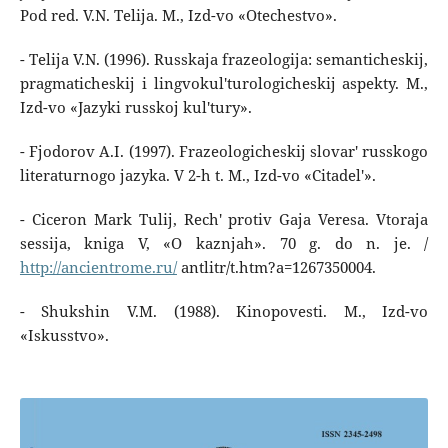
Pod red. V.N. Telija. M., Izd-vo «Otechestvo».
- Telija V.N. (1996). Russkaja frazeologija: semanticheskij,
pragmaticheskij i lingvokul'turologicheskij aspekty. M.,
Izd-vo «Jazyki russkoj kul'tury».
- Fjodorov A.I. (1997). Frazeologicheskij slovar' russkogo
literaturnogo jazyka. V 2-h t. M., Izd-vo «Citadel'».
- Ciceron Mark Tulij, Rech' protiv Gaja Veresa. Vtoraja
sessija, kniga V, «O kaznjah». 70 g. do n. je. /
http://ancientrome.ru/
antlitr/t.htm?a=1267350004.
- Shukshin V.M. (1988). Kinopovesti. M., Izd-vo
«Iskusstvo».