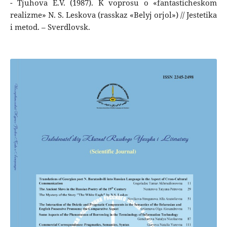
- Tjuhova E.V. (1987). K voprosu o «fantasticheskom
realizme» N. S. Leskova (rasskaz «Belyj orjol») // Jestetika
i metod. – Sverdlovsk.