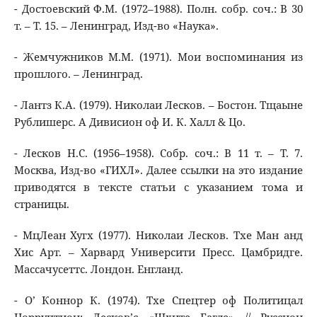
- Достоевский Ф.М. (1972–1988). Полн. собр. соч.: В 30
т. – Т. 15. – Ленинград, Изд-во «Наука».
- Жемчужников М.М. (1971). Мои воспоминания из
прошлого. – Ленинград.
- Лантз К.А. (1979). Николаи Лесков. – Бостон. Тщаыне
Рублишерс. А Дивисион оф И. К. Халл & Цо.
- Лесков Н.С. (1956–1958). Собр. соч.: В 11 т. – Т. 7.
Москва, Изд-во «ГИХЛ». Далее ссылки на это издание
приводятся в тексте статьи с указанием тома и
страницы.
- МцЛеан Хугх (1977). Николаи Лесков. Тхе Ман анд
Хис Арт. – Харвард Университи Пресс. Цамбридге.
Массачусеттс. Лондон. Енгланд.
- О’ Коннор К. (1974). Тхе Спецтер оф Политицал