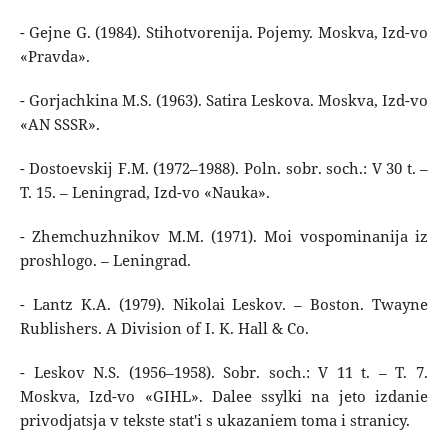
- Gejne G. (1984). Stihotvorenija. Pojemy. Moskva, Izd-vo
«Pravda».
- Gorjachkina M.S. (1963). Satira Leskova. Moskva, Izd-vo
«AN SSSR».
- Dostoevskij F.M. (1972–1988). Poln. sobr. soch.: V 30 t. –
T. 15. – Leningrad, Izd-vo «Nauka».
- Zhemchuzhnikov M.M. (1971). Moi vospominanija iz
proshlogo. – Leningrad.
- Lantz K.A. (1979). Nikolai Leskov. – Boston. Twayne
Rublishers. A Division of I. K. Hall & Co.
- Leskov N.S. (1956–1958). Sobr. soch.: V 11 t. – T. 7.
Moskva, Izd-vo «GIHL». Dalee ssylki na jeto izdanie
privodjatsja v tekste stat'i s ukazaniem toma i stranicy.