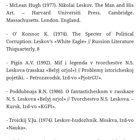
- McLean Hugh (1977). Nikolai Leskov. The Man and His
Art. – Harvard Universiti Press. Cambridge.
Massachusetts. London. England.
- O’ Konnor K. (1974). The Specter of Political
Corruption: Leskov’s «White Eagle» // Russion Literature
Thiquarterly, 8
- Pigin A.V. (1992). Mif i legenda v tvorchestve N.S.
Leskova (rasskaz «Belyj orjol») // Problemy istoricheskoj
pojetiki. – Petrozavodsk, Izd-vo «PjotrGU».
- Poddubnaja R.N. (1986). O fantasticheskom v rasskaze
N. S. Leskova «Belyj orjol» // Tvorchestvo N.S. Leskova. –
Kursk, Izd-vo «KGPI».
- Troickij V.Ju. (1974). Leskov-hudozhnik. Moskva, Izd-vo
«Nauka».