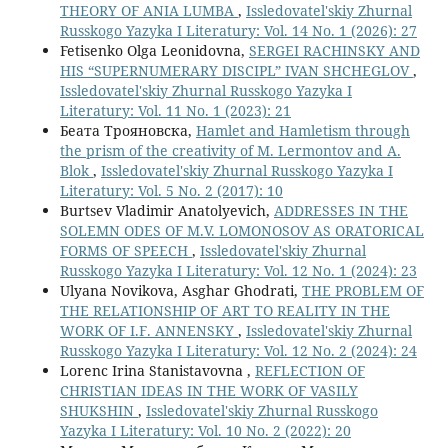
THEORY OF ANIA LUMBA
,
Issledovatel'skiy Zhurnal
Russkogo Yazyka I Literatury: Vol. 14 No. 1 (2026): 27
Fetisenko Olga Leonidovna,
SERGEI RACHINSKY AND
HIS “SUPERNUMERARY DISCIPL” IVAN SHCHEGLOV
,
Issledovatel'skiy Zhurnal Russkogo Yazyka I
Literatury: Vol. 11 No. 1 (2023): 21
Беата Трояновска,
Hamlet and Hamletism through
the prism of the creativity of M. Lermontov and A.
Blok
,
Issledovatel'skiy Zhurnal Russkogo Yazyka I
Literatury: Vol. 5 No. 2 (2017): 10
Burtsev Vladimir Anatolyevich,
ADDRESSES IN THE
SOLEMN ODES OF M.V. LOMONOSOV AS ORATORICAL
FORMS OF SPEECH
,
Issledovatel'skiy Zhurnal
Russkogo Yazyka I Literatury: Vol. 12 No. 1 (2024): 23
Ulyana Novikova, Asghar Ghodrati,
THE PROBLEM OF
THE RELATIONSHIP OF ART TO REALITY IN THE
WORK OF I.F. ANNENSKY
,
Issledovatel'skiy Zhurnal
Russkogo Yazyka I Literatury: Vol. 12 No. 2 (2024): 24
Lorenc Irina Stanistavovna ,
REFLECTION OF
CHRISTIAN IDEAS IN THE WORK OF VASILY
SHUKSHIN
,
Issledovatel'skiy Zhurnal Russkogo
Yazyka I Literatury: Vol. 10 No. 2 (2022): 20