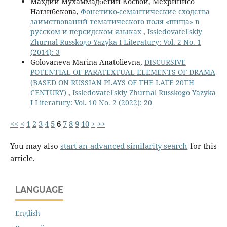
Махдии Мухаммадбегии Косвои, Мехринисо
Нагзибекова,
Фонетико-семантические сходства
заимствований тематического поля «пища» в
русском и персидском языках
,
Issledovatel'skiy
Zhurnal Russkogo Yazyka I Literatury: Vol. 2 No. 1
(2014): 3
Golovaneva Marina Anatolievna,
DISCURSIVE
POTENTIAL OF PARATEXTUAL ELEMENTS OF DRAMA
(BASED ON RUSSIAN PLAYS OF THE LATE 20TH
CENTURY)
,
Issledovatel'skiy Zhurnal Russkogo Yazyka
I Literatury: Vol. 10 No. 2 (2022): 20
<<
<
1
2
3
4
5
6
7
8
9
10
>
>>
You may also
start an advanced similarity search
for this
article.
LANGUAGE
English