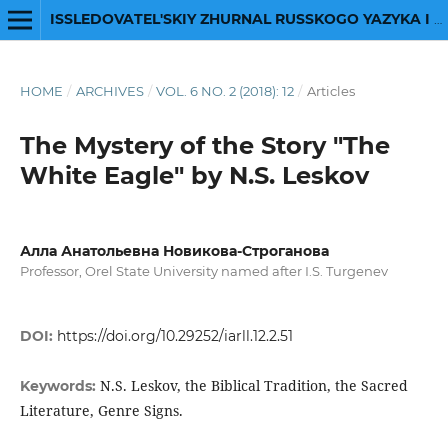
ISSLEDOVATEL'SKIY ZHURNAL RUSSKOGO YAZYKA I LITERATURY
HOME
/
ARCHIVES
/
VOL. 6 NO. 2 (2018): 12
/
Articles
The Mystery of the Story "The
White Eagle" by N.S. Leskov
Алла Анатольевна Новикова-Строганова
Professor, Orel State University named after I.S. Turgenev
DOI:
https://doi.org/10.29252/iarll.12.2.51
N.S. Leskov, the Biblical Tradition, the Sacred
Keywords:
Literature, Genre Signs.