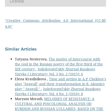
LICENSE
"Creative Commons Attribution 4.0 International (CC-BY
4.0)"
Similar Articles
Tatyana Nesterova,
The motive of intercourse with
the God in the Russian poetry of the first third of the
ХIХ century
,
Issledovatel'skiy Zhurnal Russkogo
Yazyka I Literatury: Vol. 3 No. 2 (2015): 6
Elena Krasilnikova ,
Time and setting in A.P. Chekhov's
play "Seagull" and their transformation in B. Akunin's
play " Seagull "
,
Issledovatel'skiy Zhurnal Russkogo
Yazyka I Literatury: Vol. 4 No. 2 (2016): 8
Maryam Moradi,
MELODIES OF RESISTANCE: A
CULTURAL AND POSCOLONIAL ANALYSIS OD
KURDISH AND RUSSIAN LULLABIES, BASED ON THE