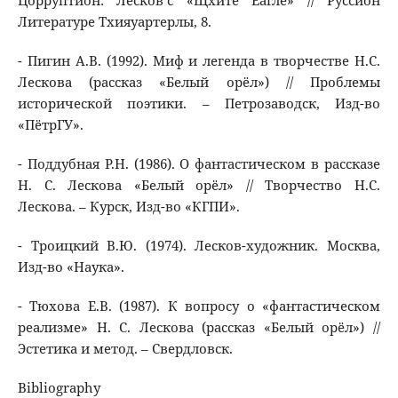
Цорруптион: Лесков’с «Щхите Еагле» // Руссион
Литературе Тхияуартерлы, 8.
- Пигин А.В. (1992). Миф и легенда в творчестве Н.С.
Лескова (рассказ «Белый орёл») // Проблемы
исторической поэтики. – Петрозаводск, Изд-во
«ПётрГУ».
- Поддубная Р.Н. (1986). О фантастическом в рассказе
Н. С. Лескова «Белый орёл» // Творчество Н.С.
Лескова. – Курск, Изд-во «КГПИ».
- Троицкий В.Ю. (1974). Лесков-художник. Москва,
Изд-во «Наука».
- Тюхова Е.В. (1987). К вопросу о «фантастическом
реализме» Н. С. Лескова (рассказ «Белый орёл») //
Эстетика и метод. – Свердловск.
Bibliography