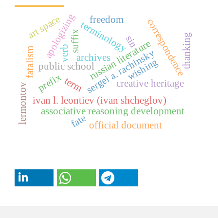
apologizing
art space
freedom
correspondence
terminology
suffix
thanking
sin
russian literature
verb
fatalism
sergei a. rachinsky
archives
wishing
public school
prefix
term
creative heritage
lermontov
ivan l. leontiev (ivan shcheglov)
associative reasoning development
fate
official document