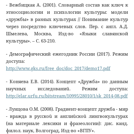
- Вежбицкая А. (2001). Словарный состав как ключ к
этносоциологии и психологии культуры: модели
«дружбы» в разных культурах // Понимание культур
через посредство ключевых слов. Пер. с англ. А.Д.
Шмелева, Москва, Изд-во «Языки славянской
культуры». – С. 63-210.
- Демографический ежегодник России (2017). Режим
доступа:
http://www.gks.ru/free_doc/doc_2017/demo17.pdf
- Коняева Е.В. (2014). Концепт «Дружба» по данным
научных исследованиǔ. Режим доступа:
http://elar.urfu.ru/bitstream/10995/28010/1/sk_2014-08.pdf
- Лунцова О.М. (2008). Градиент-концепт дружба - мир
- вражда в русскоǔ и англиǔскоǔ лингвокультурах
(на материале лексики и фразеологии): дис. канд.
филол. наук, Волгоград, Изд-во «ВГПУ».