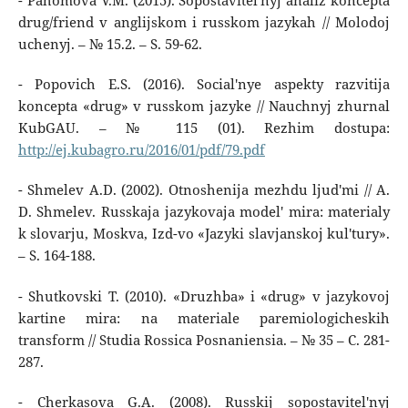
- Pahomova V.M. (2015). Sopostavitel'nyj analiz koncepta
drug/friend v anglijskom i russkom jazykah // Molodoj
uchenyj. – № 15.2. – S. 59-62.
- Popovich E.S. (2016). Social'nye aspekty razvitija
koncepta «drug» v russkom jazyke // Nauchnyj zhurnal
KubGAU. – № 115 (01). Rezhim dostupa:
http://ej.kubagro.ru/2016/01/pdf/79.pdf
- Shmelev A.D. (2002). Otnoshenija mezhdu ljud'mi // A.
D. Shmelev. Russkaja jazykovaja model' mira: materialy
k slovarju, Moskva, Izd-vo «Jazyki slavjanskoj kul'tury».
– S. 164-188.
- Shutkovski T. (2010). «Druzhba» i «drug» v jazykovoj
kartine mira: na materiale paremiologicheskih
transform // Studia Rossica Posnaniensia. – № 35 – C. 281-
287.
- Cherkasova G.A. (2008). Russkij sopostavitel'nyj