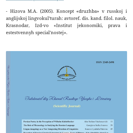
- Hizova M.A. (2005). Koncept «druzhba» v russkoj i
anglijskoj lingvokul'turah: avtoref. dis. kand. filol. nauk,
Krasnodar, Izd-vo «Institut jekonomiki, prava i
estestvennyh special'nostej».