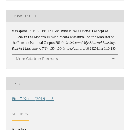
HOW TO CITE
Макарова, В. В. (2019). Tell Me, Who Is Your Friend: Concept of
FRIEND in the Modern Russian Media Discourse (on the Material of
the Russian National Corpus 2014).
Issledovatel’skiy Zhurnal Russkogo
Yazyka I Literatury
,
7
(1), 135–153. https://doi.org/10.29252/iarll.13.135
More Citation Formats
ISSUE
Vol. 7 No. 1 (2019): 13
SECTION
Articles