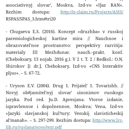
associativnyj slovar', Moskva, Izd-vo «IJaz RAN».
Rezhim dostupa:
http://it-claim.ru/Projects/ASIS/
RSPAS/SPAS_3.htm#tri20
- Chugaeva E.S. (2016). Koncept «druzhba» v russkoj
paremiologicheskoj kartine mira // Nauchnoe i
obrazovatel'noe prostranstvo: perspektivy razvitija:
materialy III Mezhdunar. nauch.-prakt. konf.
(Cheboksary, 13 nojab. 2016 g.). V 2 t. T. 2 / Redkol.: O.N.
Shirokov [i dr.], Cheboksary, Izd-vo «CNS Interaktiv
pljus». – S. 67-72.
- Uryson E.V. (2004). Drug 1. Prijatel' 1. Tovarishh. //
Novyj ob#jasnitel'nyj slovar' sinonimov russkogo
jazyka. Pod red. Ju.D. Apresjana. Vtoroe izdanie,
ispravlennoe i dopolnennoe, Moskva; Vena, Izd-vo
«Jazyki slavjanskoj kul'tury: Venskij slavisticheskij
al'manah». – S. 297-299. Rezhim dostupa:
http://www.lrc-
lib.ru/ruslang/noss/text.pdf