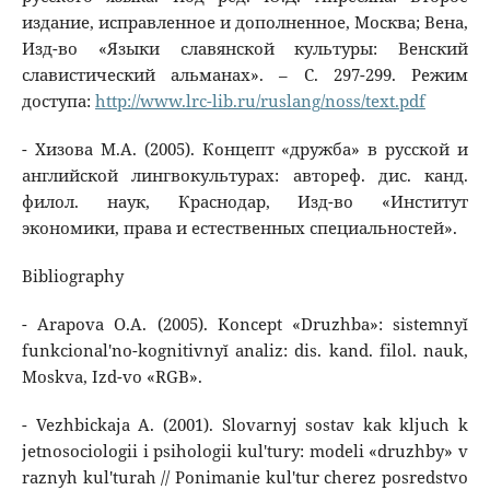
издание, исправленное и дополненное, Москва; Вена,
Изд-во «Языки славянской культуры: Венский
славистический альманах». – С. 297-299. Режим
доступа:
http://www.lrc-lib.ru/ruslang/noss/text.pdf
- Хизова М.А. (2005). Концепт «дружба» в русской и
английской лингвокультурах: автореф. дис. канд.
филол. наук, Краснодар, Изд-во «Институт
экономики, права и естественных специальностей».
Bibliography
- Arapova O.A. (2005). Koncept «Druzhba»: sistemnyĭ
funkcional'no-kognitivnyĭ analiz: dis. kand. filol. nauk,
Moskva, Izd-vo «RGB».
- Vezhbickaja A. (2001). Slovarnyj sostav kak kljuch k
jetnosociologii i psihologii kul'tury: modeli «druzhby» v
raznyh kul'turah // Ponimanie kul'tur cherez posredstvo