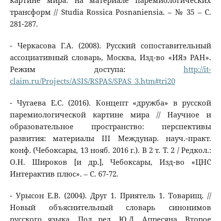
картине мира: на материале паремиологических
трансформ // Studia Rossica Posnaniensia. – № 35 – C.
281-287.
- Черкасова Г.А. (2008). Русский сопоставительный
ассоциативный словарь, Москва, Изд-во «ИЯз РАН».
Режим доступа:
http://it-
claim.ru/Projects/ASIS/RSPAS/SPAS_3.htm#tri20
- Чугаева Е.С. (2016). Концепт «дружба» в русской
паремиологической картине мира // Научное и
образовательное пространство: перспективы
развития: материалы III Междунар. науч.-практ.
конф. (Чебоксары, 13 нояб. 2016 г.). В 2 т. Т. 2 / Редкол.:
О.Н. Широков [и др.], Чебоксары, Изд-во «ЦНС
Интерактив плюс». – С. 67-72.
- Урысон Е.В. (2004). Друг 1. Приятель 1. Товарищ. //
Новый объяснительный словарь синонимов
русского языка. Под ред. Ю.Д. Апресяна. Второе