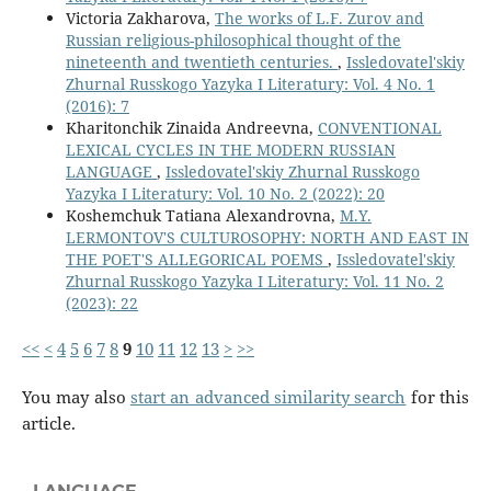
Victoria Zakharova,
Тhе works of L.F. Zurov and
Russian religious-philosophical thought of the
nineteenth and twentieth centuries.
,
Issledovatel'skiy
Zhurnal Russkogo Yazyka I Literatury: Vol. 4 No. 1
(2016): 7
Kharitonchik Zinaida Andreevna,
CONVENTIONAL
LEXICAL CYCLES IN THE MODERN RUSSIAN
LANGUAGE
,
Issledovatel'skiy Zhurnal Russkogo
Yazyka I Literatury: Vol. 10 No. 2 (2022): 20
Koshemchuk Tatiana Alexandrovna,
M.Y.
LERMONTOV'S CULTUROSOPHY: NORTH AND EAST IN
THE POET'S ALLEGORICAL POEMS
,
Issledovatel'skiy
Zhurnal Russkogo Yazyka I Literatury: Vol. 11 No. 2
(2023): 22
<<
<
4
5
6
7
8
9
10
11
12
13
>
>>
You may also
start an advanced similarity search
for this
article.