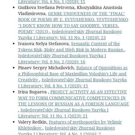
Literatury: Vol. 6 No. 1 (2018): 11
Gudkova Svetlana Petrovna, Khozyaikina Anastasia
Vladimirovna,
GENRE UNIQUENESS OF THE "FINAL"
BOOK OF POEMS BY E. EUTUSHENKO. YEVTUSHENKO
"I DON'T KNOW HOW TO SAY GOODBYE. VERSES.
POEMS" (2013)
,
Issledovatel'skiy Zhurnal Russkogo
Yazyka I Literatury: Vol. 12 No. 1 (2024): 23
Ivanova Nelya Stefanova,
Semantic Content of the
Tokens Risk, Risky and High Risk in Modern Russian
,
Issledovatel'skiy Zhurnal Russkogo Yazyka I
Literatury: Vol. 8 No. 2 (2020): 16
Pinaev Sergey Michailovich,
Balance of Oppositions as
a Philosophical Base of Maximilian Voloshin’s Life and
Creativity
,
Issledovatel'skiy Zhurnal Russkogo Yazyka
I Literatury: Vol. 8 No. 1 (2020): 15
Irina Bugaeva ,
PROJECT ACTIVITY AS AN EFFECTIVE
WAY TO FORM COMMUNICATIVE COMPETENCIES IN
THE LESSONS OF RUSSIAN AS A FOREIGN LANGUAGE
,
Issledovatel'skiy Zhurnal Russkogo Yazyka I
Literatury: Vol. 11 No. 1 (2023): 21
Valery Redkin,
Features of mythopoetics by Velimir
Khlebnikov
,
Issledovatel'skiy Zhurnal Russkogo
Yazyka I Literatury: Vol. 4 No. 1 (2016): 7