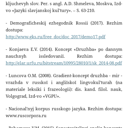
kljuchevyh slov. Per. s angl. A.D. Shmeleva, Moskva, Izd-
vo «Jazyki slavjanskoj kul'tury». – S. 63-210.
- Demograficheskij ezhegodnik Rossii (2017). Rezhim
dostupa:
http://www.gks.ru/free_doc/doc_2017/demo17.pdf
- Konjaeva E.V. (2014). Koncept «Druzhba» po dannym
nauchnyh issledovaniĭ. Rezhim dostupa:
http://elar.urfu.ru/bitstream/10995/28010/1/sk_2014-08.pdf
- Luncova O.M. (2008). Gradient-koncept druzhba - mir -
vrazhda v russkoĭ i angliĭskoĭ lingvokul'turah (na
materiale leksiki i frazeologii): dis. kand. filol. nauk,
Volgograd, Izd-vo «VGPU».
- Nacional'nyj korpus russkogo jazyka. Rezhim dostupa:
www.ruscorpora.ru