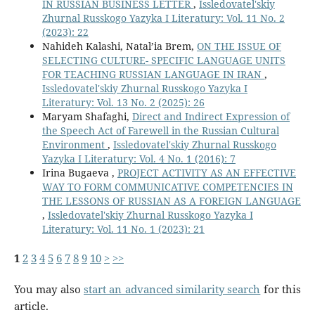
IN RUSSIAN BUSINESS LETTER
,
Issledovatel'skiy
Zhurnal Russkogo Yazyka I Literatury: Vol. 11 No. 2
(2023): 22
Nahideh Kalashi, Natal’ia Brem,
ON THE ISSUE OF
SELECTING CULTURE- SPECIFIC LANGUAGE UNITS
FOR TEACHING RUSSIAN LANGUAGE IN IRAN
,
Issledovatel'skiy Zhurnal Russkogo Yazyka I
Literatury: Vol. 13 No. 2 (2025): 26
Maryam Shafaghi,
Direct and Indirect Expression of
the Speech Act of Farewell in the Russian Cultural
Environment
,
Issledovatel'skiy Zhurnal Russkogo
Yazyka I Literatury: Vol. 4 No. 1 (2016): 7
Irina Bugaeva ,
PROJECT ACTIVITY AS AN EFFECTIVE
WAY TO FORM COMMUNICATIVE COMPETENCIES IN
THE LESSONS OF RUSSIAN AS A FOREIGN LANGUAGE
,
Issledovatel'skiy Zhurnal Russkogo Yazyka I
Literatury: Vol. 11 No. 1 (2023): 21
1
2
3
4
5
6
7
8
9
10
>
>>
You may also
start an advanced similarity search
for this
article.