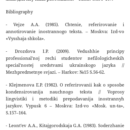
Bibliography
- Vejze A.A. (1985). Chtenie, referirovanie i
annotirovanie inostrannogo teksta. – Moskva: Izd-vo
«Vysshaja shkola».
- Drozdova I.P. (2009). Vedushhie principy
professional'noj rechi studentov nefilologicheskih
special'nostej sredstvami ukrainskogo jazyka //
Mezhpredmetnye svjazi. – Harkov: №15 S.56-62.
- Klejmenova E.P. (1982). O referirovanii kak o sposobe
kondensirovanija nauchnogo teksta // Voprosy
lingvistiki i metodiki prepodavanija inostrannyh
jazykov. Vypusk 6 – Moskva: Izd-vo «Mosk. un-ta»,
S.157–164.
- Leont'ev A.A., Kitajgorodskaja G.A. (1983). Soderzhanie