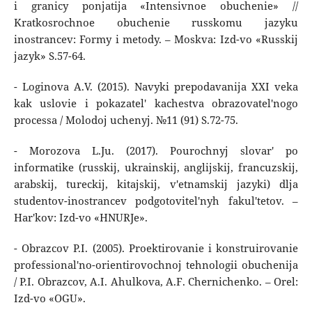
i granicy ponjatija «Intensivnoe obuchenie» //
Kratkosrochnoe obuchenie russkomu jazyku
inostrancev: Formy i metody. – Moskva: Izd-vo «Russkij
jazyk» S.57-64.
- Loginova A.V. (2015). Navyki prepodavanija XXI veka
kak uslovie i pokazatel' kachestva obrazovatel'nogo
processa / Molodoj uchenyj. №11 (91) S.72-75.
- Morozova L.Ju. (2017). Pourochnyj slovar' po
informatike (russkij, ukrainskij, anglijskij, francuzskij,
arabskij, tureckij, kitajskij, v'etnamskij jazyki) dlja
studentov-inostrancev podgotovitel'nyh fakul'tetov. –
Har'kov: Izd-vo «HNURJe».
- Obrazcov P.I. (2005). Proektirovanie i konstruirovanie
professional'no-orientirovochnoj tehnologii obuchenija
/ P.I. Obrazcov, A.I. Ahulkova, A.F. Chernichenko. – Orel:
Izd-vo «OGU».