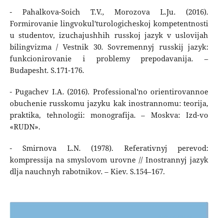
- Pahalkova-Soich T.V., Morozova L.Ju. (2016).
Formirovanie lingvokul'turologicheskoj kompetentnosti
u studentov, izuchajushhih russkoj jazyk v uslovijah
bilingvizma / Vestnik 30. Sovremennyj russkij jazyk:
funkcionirovanie i problemy prepodavanija. –
Budapesht. S.171-176.
- Pugachev I.A. (2016). Professional'no orientirovannoe
obuchenie russkomu jazyku kak inostrannomu: teorija,
praktika, tehnologii: monografija. – Moskva: Izd-vo
«RUDN».
- Smirnova L.N. (1978). Referativnyj perevod:
kompressija na smyslovom urovne // Inostrannyj jazyk
dlja nauchnyh rabotnikov. – Kiev. S.154–167.