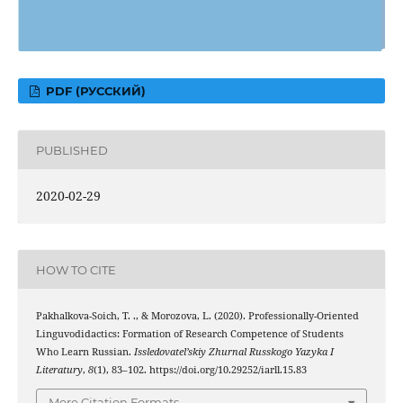
PDF (РУССКИЙ)
PUBLISHED
2020-02-29
HOW TO CITE
Pakhalkova-Soich, T. ., & Morozova, L. (2020). Professionally-Oriented
Linguvodidactics: Formation of Research Competence of Students
Who Learn Russian.
Issledovatel’skiy Zhurnal Russkogo Yazyka I
Literatury
,
8
(1), 83–102. https://doi.org/10.29252/iarll.15.83
More Citation Formats