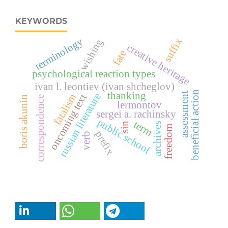
KEYWORDS
terminology
suffix
wishing
creative heritage
fate
psychological reaction types
ivan l. leontiev (ivan shcheglov)
beneficial action
thanking
assessment
russian literature
fatalism
oncoming text
correspondence
boris akunin
lermontov
sergei a. rachinsky
public school
term
sin
archives
freedom
prefix
verb