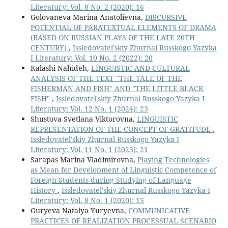
Literatury: Vol. 8 No. 2 (2020): 16
Golovaneva Marina Anatolievna,
DISCURSIVE
POTENTIAL OF PARATEXTUAL ELEMENTS OF DRAMA
(BASED ON RUSSIAN PLAYS OF THE LATE 20TH
CENTURY)
,
Issledovatel'skiy Zhurnal Russkogo Yazyka
I Literatury: Vol. 10 No. 2 (2022): 20
Кalashi Nahideh,
LINGUISTIC AND CULTURAL
ANALYSIS OF THE TEXT "THE TALE OF THE
FISHERMAN AND FISH" AND "THE LITTLE BLACK
FISH"
,
Issledovatel'skiy Zhurnal Russkogo Yazyka I
Literatury: Vol. 12 No. 1 (2024): 23
Shustova Svetlana Viktorovna,
LINGUISTIC
REPRESENTATION OF THE CONCEPT OF GRATITUDE
,
Issledovatel'skiy Zhurnal Russkogo Yazyka I
Literatury: Vol. 11 No. 1 (2023): 21
Sarapas Marina Vladimirovna,
Playing Technologies
as Mean for Development of Linguistic Competence of
Foreign Students during Studying of Language
History
,
Issledovatel'skiy Zhurnal Russkogo Yazyka I
Literatury: Vol. 8 No. 1 (2020): 15
Guryeva Natalya Yuryevna,
СOMMUNICATIVE
PRACTICES OF REALIZATION PROCESSUAL SCENARIO