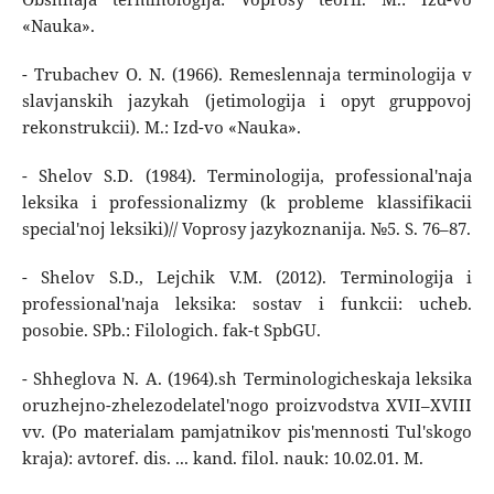
«Nauka».
- Trubachev O. N. (1966). Remeslennaja terminologija v
slavjanskih jazykah (jetimologija i opyt gruppovoj
rekonstrukcii). M.: Izd-vo «Nauka».
- Shelov S.D. (1984). Terminologija, professional'naja
leksika i professionalizmy (k probleme klassifikacii
special'noj leksiki)// Voprosy jazykoznanija. №5. S. 76–87.
- Shelov S.D., Lejchik V.M. (2012). Terminologija i
professional'naja leksika: sostav i funkcii: ucheb.
posobie. SPb.: Filologich. fak-t SpbGU.
- Shheglova N. A. (1964).sh Terminologicheskaja leksika
oruzhejno-zhelezodelatel'nogo proizvodstva XVII–XVIII
vv. (Po materialam pamjatnikov pis'mennosti Tul'skogo
kraja): avtoref. dis. ... kand. filol. nauk: 10.02.01. M.