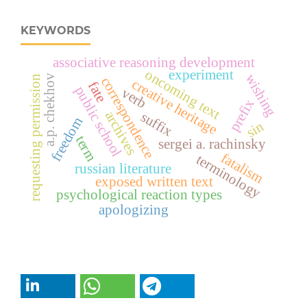
KEYWORDS
associative reasoning development
oncoming text
experiment
wishing
a.p. chekhov
requesting permission
correspondence
creative heritage
fate
public school
verb
prefix
archives
suffix
freedom
sin
term
sergei a. rachinsky
fatalism
terminology
russian literature
exposed written text
psychological reaction types
apologizing