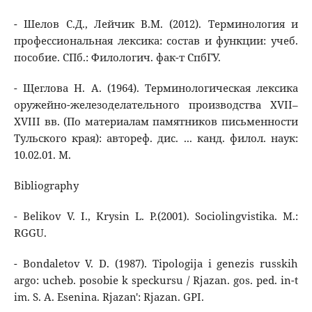
- Шелов С.Д., Лейчик В.М. (2012). Терминология и
профессиональная лексика: состав и функции: учеб.
пособие. СПб.: Филологич. фак-т СпбГУ.
- Щеглова Н. А. (1964). Терминологическая лексика
оружейно-железоделательного производства XVII–
XVIII вв. (По материалам памятников письменности
Тульского края): автореф. дис. ... канд. филол. наук:
10.02.01. М.
Bibliography
- Belikov V. I., Krysin L. P.(2001). Sociolingvistika. M.:
RGGU.
- Bondaletov V. D. (1987). Tipologija i genezis russkih
argo: ucheb. posobie k speckursu / Rjazan. gos. ped. in-t
im. S. A. Esenina. Rjazan': Rjazan. GPI.