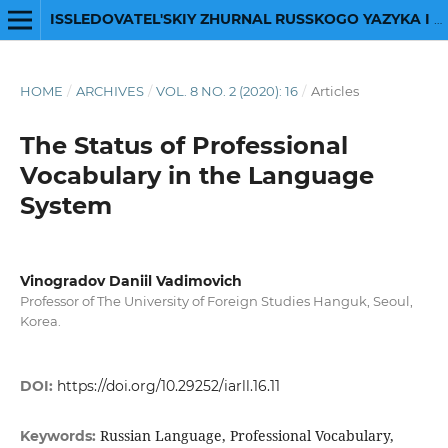
ISSLEDOVATEL'SKIY ZHURNAL RUSSKOGO YAZYKA I LITERATURY
HOME
/
ARCHIVES
/
VOL. 8 NO. 2 (2020): 16
/
Articles
The Status of Professional
Vocabulary in the Language
System
Vinogradov Daniil Vadimovich
Professor of The University of Foreign Studies Hanguk, Seoul,
Korea.
DOI:
https://doi.org/10.29252/iarll.16.11
Russian Language, Professional Vocabulary,
Keywords: