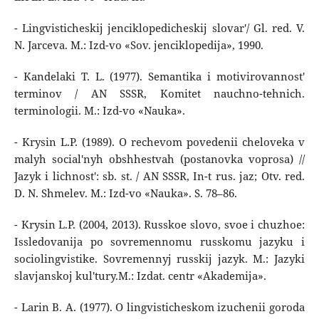
- Lingvisticheskij jenciklopedicheskij slovar'/ Gl. red. V.
N. Jarceva. M.: Izd-vo «Sov. jenciklopedija», 1990.
- Kandelaki T. L. (1977). Semantika i motivirovannost'
terminov / AN SSSR, Komitet nauchno-tehnich.
terminologii. M.: Izd-vo «Nauka».
- Krysin L.P. (1989). O rechevom povedenii cheloveka v
malyh social'nyh obshhestvah (postanovka voprosa) //
Jazyk i lichnost': sb. st. / AN SSSR, In-t rus. jaz; Otv. red.
D. N. Shmelev. M.: Izd-vo «Nauka». S. 78–86.
- Krysin L.P. (2004, 2013). Russkoe slovo, svoe i chuzhoe:
Issledovanija po sovremennomu russkomu jazyku i
sociolingvistike. Sovremennyj russkij jazyk. M.: Jazyki
slavjanskoj kul'tury.M.: Izdat. centr «Akademija».
- Larin B. A. (1977). O lingvisticheskom izuchenii goroda