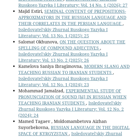
Russkogo Yazyka I Literatury: Vol. 14 No. 1 (2026): 27
Majid Estiri,
SEMINAL CONTENT OF PREPOSITIONS-
APPROXIMATORS IN THE RUSSIAN LANGUAGE AND
THEIR CORRELATES IN THE PERSIAN LANGUAGE
,
Issledovatel'skiy Zhurnal Russkogo Yazyka I
Literatury: Vol. 13 No. 1 (2025): 25
Salomat Okhunova,
ON THE QUESTION ABOUT THE
SPELLING OF COMPOUND ADJECTIVES
,
Issledovatel'skiy Zhurnal Russkogo Yazyka I
Literatury: Vol. 13 No. 2 (2025): 26
Kamelova Saniya Ibragimovna,
MODERN SLANG AND
TEACHING RUSSIAN TO IRANIAN STUDENTS
,
Issledovatel'skiy Zhurnal Russkogo Yazyka I
Literatury: Vol. 12 No. 1 (2024): 23
Mohammad Jamalzad,
EXPERIMENTAL STUDY OF
PRONUNCIATION OF SOUND [Ы] IN RUSSIAN WHEN
TEACHING IRANIAN STUDENTS
,
Issledovatel'skiy
Zhurnal Russkogo Yazyka I Literatury: Vol. 12 No. 2
(2024): 24
Mamed Tagaev , Moldomambetova Aizhan
Suyorbekovna,
RUSSIAN LANGUAGE IN THE DIGITAL
SPACE OF KYRGYZSTAN
,
Issledovatel'skiy Zhurnal