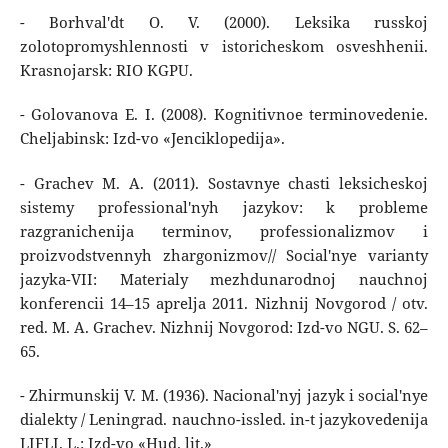
- Borhval'dt O. V. (2000). Leksika russkoj
zolotopromyshlennosti v istoricheskom osveshhenii.
Krasnojarsk: RIO KGPU.
- Golovanova E. I. (2008). Kognitivnoe terminovedenie.
Cheljabinsk: Izd-vo «Jenciklopedija».
- Grachev M. A. (2011). Sostavnye chasti leksicheskoj
sistemy professional'nyh jazykov: k probleme
razgranichenija terminov, professionalizmov i
proizvodstvennyh zhargonizmov// Social'nye varianty
jazyka-VII: Materialy mezhdunarodnoj nauchnoj
konferencii 14–15 aprelja 2011. Nizhnij Novgorod / otv.
red. M. A. Grachev. Nizhnij Novgorod: Izd-vo NGU. S. 62–
65.
- Zhirmunskij V. M. (1936). Nacional'nyj jazyk i social'nye
dialekty / Leningrad. nauchno-issled. in-t jazykovedenija
LIFLI. L.: Izd-vo «Hud. lit.»