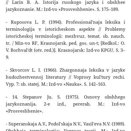
// Larin B. A. Istorija russkogo jazyka i obshhee
jazykoznanie. M.: Izd-vo «Prosveshhenie». S. 175–189.
- Ruposova L. P. (1994). Professional'naja leksika i
terminologija v istoricheskom aspekte // Problemy
istoricheskoj terminologii: mezhvuz. temat. sb. nauch.
tr. / Min-vo RF, Krasnojarsk. ped. gos. un-t; [Redkol.: O.
V. Borhval'dt (otv. red.)]. Krasnojarsk: Izd-vo KPGU. S. 3–
9.
- Skvorcov L. I. (1966). Zhargonnaja leksika v jazyke
hudozhestvennoj literatury // Voprosy kul'tury rechi.
Vyp. 7: sb. statej. M.: Izd-vo «Nauka». S. 142–163.
- 14. Stepanov Ju. S. (1975). Osnovy obshhego
jazykoznanija. 2-e izd., pererab. M.: Izd-vo
«Prosveshhenie».
- Superanskaja A.V., Podol'skaja N.V., Vasil'eva N.V. (1989).
Obshhaja terminologija: Voprosy teorii. M.: Izd-vo