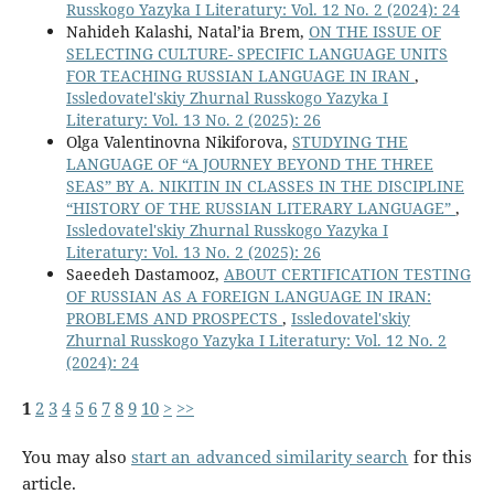
Russkogo Yazyka I Literatury: Vol. 12 No. 2 (2024): 24
Nahideh Kalashi, Natal’ia Brem,
ON THE ISSUE OF
SELECTING CULTURE- SPECIFIC LANGUAGE UNITS
FOR TEACHING RUSSIAN LANGUAGE IN IRAN
,
Issledovatel'skiy Zhurnal Russkogo Yazyka I
Literatury: Vol. 13 No. 2 (2025): 26
Olga Valentinovna Nikiforova,
STUDYING THE
LANGUAGE OF “A JOURNEY BEYOND THE THREE
SEAS” BY A. NIKITIN IN CLASSES IN THE DISCIPLINE
“HISTORY OF THE RUSSIAN LITERARY LANGUAGE”
,
Issledovatel'skiy Zhurnal Russkogo Yazyka I
Literatury: Vol. 13 No. 2 (2025): 26
Saeedeh Dastamooz,
ABOUT CERTIFICATION TESTING
OF RUSSIAN AS A FOREIGN LANGUAGE IN IRAN:
PROBLEMS AND PROSPECTS
,
Issledovatel'skiy
Zhurnal Russkogo Yazyka I Literatury: Vol. 12 No. 2
(2024): 24
1
2
3
4
5
6
7
8
9
10
>
>>
You may also
start an advanced similarity search
for this
article.