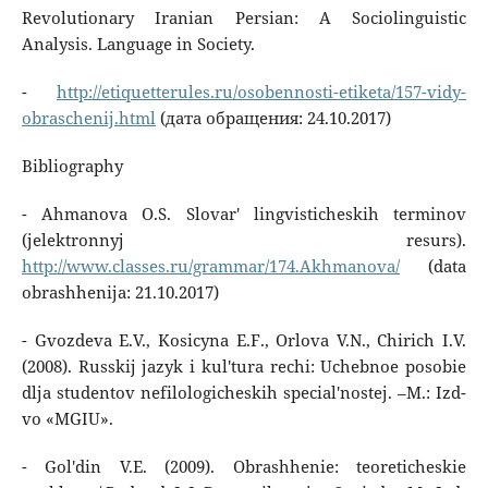
Revolutionary Iranian Persian: A Sociolinguistic
Analysis. Language in Society.
-
http://etiquetterules.ru/osobennosti-etiketa/157-vidy-
obraschenij.html
(дата обращения: 24.10.2017)
Bibliography
- Ahmanova O.S. Slovar' lingvisticheskih terminov
(jelektronnyj resurs).
http://www.classes.ru/grammar/174.Akhmanova/
(data
obrashhenija: 21.10.2017)
- Gvozdeva E.V., Kosicyna E.F., Orlova V.N., Chirich I.V.
(2008). Russkij jazyk i kul'tura rechi: Uchebnoe posobie
dlja studentov nefilologicheskih special'nostej. –M.: Izd-
vo «MGIU».
- Gol'din V.E. (2009). Obrashhenie: teoreticheskie