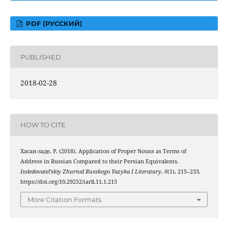
PDF (РУССКИЙ)
PUBLISHED
2018-02-28
HOW TO CITE
Хасан-заде, Р. (2018). Application of Proper Nouns as Terms of
Address in Russian Compared to their Persian Equivalents.
Issledovatel’skiy Zhurnal Russkogo Yazyka I Literatury
,
6
(1), 215–233.
https://doi.org/10.29252/iarll.11.1.215
More Citation Formats