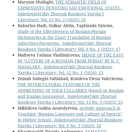
Maryam Shafaghi,
THE SEMANTIC FIELD OF
EXPRESSIVES DENOTING SAD EMOTIONAL STATES
,
Issledovatel'skiy Zhurnal Russkogo Yazyka I
Literatury: Vol. 13 No. 2 (2025): 26
Baharloo Hadi, Golkar Abtin, Taghizade Fateme,
Study of the Effectiveness of Russian-Persian
Dictionaries in the Exact Translation of Russian
Adjectives-Paronyms
,
Issledovatel'skiy Zhurnal
Russkogo Yazyka I Literatury: Vol. 9 No. 1 (2021): 17
Maltseva Tatiana Vladimirovna,
IMAGE OF THE EAST
IN “LETTERS OF A RUSSIAN FROM PERSIA” BY N. F.
MASALSKY
,
Issledovatel'skiy Zhurnal Russkogo
Yazyka I Literatury: Vol. 12 No. 1 (2024): 23
Zeinab Sadeghi Sahlabad, Komleva Elena Valerievna,
THE INTERCULTURAL FEATURES OF THE
ADDRESSING OF FOLK LULLABIES (based on Russian
and Iranian languages)
,
Issledovatel'skiy Zhurnal
Russkogo Yazyka I Literatury: Vol. 13 No. 1 (2025): 25
Mikhilova Galina Anatolyevna,
Activity Approach in
Teaching “Russian Language and Culture of Speech”
in Higher School
,
Issledovatel'skiy Zhurnal Russkogo
Yazyka I Literatury: Vol. 8 No. 2 (2020): 16
Kharitonchik Zinaida Andreevna,
SEMANTIC