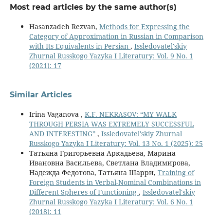
Most read articles by the same author(s)
Hasanzadeh Rezvan,
Methods for Expressing the
Category of Approximation in Russian in Comparison
with Its Equivalents in Persian
,
Issledovatel'skiy
Zhurnal Russkogo Yazyka I Literatury: Vol. 9 No. 1
(2021): 17
Similar Articles
Irina Vaganova ,
K.F. NEKRASOV: “MY WALK
THROUGH PERSIA WAS EXTREMELY SUCCESSFUL
AND INTERESTING”
,
Issledovatel'skiy Zhurnal
Russkogo Yazyka I Literatury: Vol. 13 No. 1 (2025): 25
Татьяна Григорьевна Аркадьева, Марина
Ивановна Васильева, Светлана Владимирова,
Надежда Федотова, Татьяна Шарри,
Training of
Foreign Students in Verbal-Nominal Combinations in
Different Spheres of Functioning
,
Issledovatel'skiy
Zhurnal Russkogo Yazyka I Literatury: Vol. 6 No. 1
(2018): 11