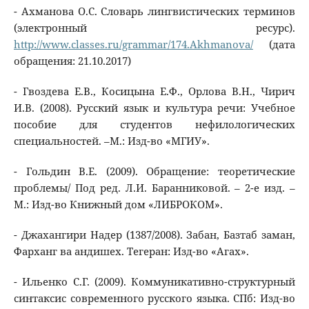
- Ахманова О.С. Словарь лингвистических терминов
(электронный ресурс).
http://www.classes.ru/grammar/174.Akhmanova/
(дата
обращения: 21.10.2017)
- Гвоздева Е.В., Косицына Е.Ф., Орлова В.Н., Чирич
И.В. (2008). Русский язык и культура речи: Учебное
пособие для студентов нефилологических
специальностей. –М.: Изд-во «МГИУ».
- Гольдин В.Е. (2009). Обращение: теоретические
проблемы/ Под ред. Л.И. Баранниковой. – 2-е изд. –
М.: Изд-во Книжный дом «ЛИБРОКОМ».
- Джахангири Надер (1387/2008). Забан, Базтаб заман,
Фарханг ва андишех. Тегеран: Изд-во «Агах».
- Ильенко С.Г. (2009). Коммуникативно-структурный
синтаксис современного русского языка. СПб: Изд-во