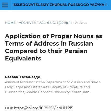
ISSLEDOVATEL'SKIY ZHURNAL RUSSKOGO YAZYKA I LITERATURY
HOME
/
ARCHIVES
/
VOL. 6 NO. 1 (2018): 11
/
Articles
Application of Proper Nouns as
Terms of Address in Russian
Compared to their Persian
Equivalents
Резван Хасан-заде
Assistant Professor at the Department of Russian and Slavic
Languages and Literatures, Faculty of Literature and
Humanities, Shahid Beheshti University Tehran, Iran.
DOI:
https://doi.org/10.29252/iarll.11.1.215