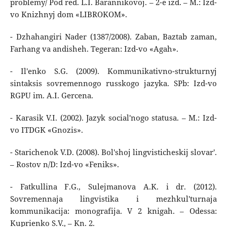
problemy/ Pod red. L.I. Barannikovoj. – 2-e izd. – M.: Izd-
vo Knizhnyj dom «LIBROKOM».
- Dzhahangiri Nader (1387/2008). Zaban, Baztab zaman,
Farhang va andisheh. Tegeran: Izd-vo «Agah».
- Il'enko S.G. (2009). Kommunikativno-strukturnyj
sintaksis sovremennogo russkogo jazyka. SPb: Izd-vo
RGPU im. A.I. Gercena.
- Karasik V.I. (2002). Jazyk social'nogo statusa. – M.: Izd-
vo ITDGK «Gnozis».
- Starichenok V.D. (2008). Bol'shoj lingvisticheskij slovar'.
– Rostov n/D: Izd-vo «Feniks».
- Fatkullina F.G., Sulejmanova A.K. i dr. (2012).
Sovremennaja lingvistika i mezhkul'turnaja
kommunikacija: monografija. V 2 knigah. – Odessa:
Kuprienko S.V., – Kn. 2.