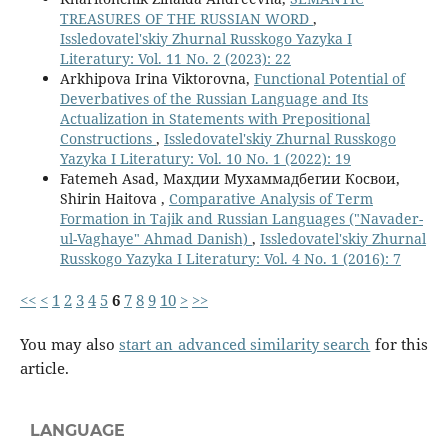
TREASURES OF THE RUSSIAN WORD
,
Issledovatel'skiy Zhurnal Russkogo Yazyka I
Literatury: Vol. 11 No. 2 (2023): 22
Arkhipova Irina Viktorovna,
Functional Potential of
Deverbatives of the Russian Language and Its
Actualization in Statements with Prepositional
Constructions
,
Issledovatel'skiy Zhurnal Russkogo
Yazyka I Literatury: Vol. 10 No. 1 (2022): 19
Fatemeh Asad, Махдии Мухаммадбегии Косвои,
Shirin Haitova ,
Comparative Analysis of Term
Formation in Tajik and Russian Languages ("Navader-
ul-Vaghaye" Ahmad Danish)
,
Issledovatel'skiy Zhurnal
Russkogo Yazyka I Literatury: Vol. 4 No. 1 (2016): 7
<<
<
1
2
3
4
5
6
7
8
9
10
>
>>
You may also
start an advanced similarity search
for this
article.
LANGUAGE