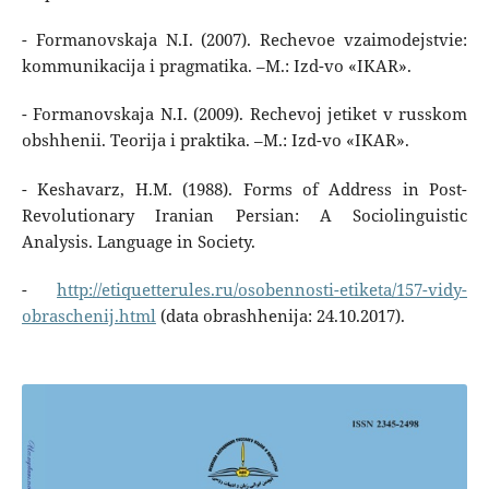
- Formanovskaja N.I. (2007). Rechevoe vzaimodejstvie:
kommunikacija i pragmatika. –M.: Izd-vo «IKAR».
- Formanovskaja N.I. (2009). Rechevoj jetiket v russkom
obshhenii. Teorija i praktika. –M.: Izd-vo «IKAR».
- Keshavarz, H.M. (1988). Forms of Address in Post-
Revolutionary Iranian Persian: A Sociolinguistic
Analysis. Language in Society.
-
http://etiquetterules.ru/osobennosti-etiketa/157-vidy-
obraschenij.html
(data obrashhenija: 24.10.2017).