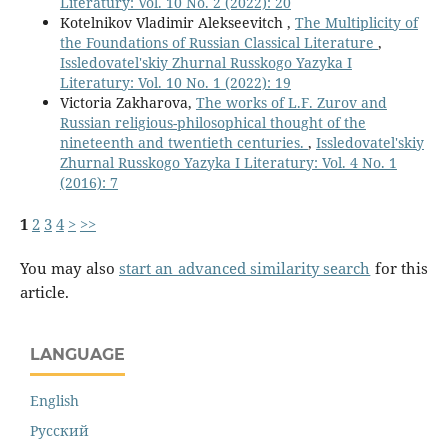
Literatury: Vol. 10 No. 2 (2022): 20
Kotelnikov Vladimir Alekseevitch ,
The Multiplicity of
the Foundations of Russian Classical Literature
,
Issledovatel'skiy Zhurnal Russkogo Yazyka I
Literatury: Vol. 10 No. 1 (2022): 19
Victoria Zakharova,
Тhе works of L.F. Zurov and
Russian religious-philosophical thought of the
nineteenth and twentieth centuries.
,
Issledovatel'skiy
Zhurnal Russkogo Yazyka I Literatury: Vol. 4 No. 1
(2016): 7
1
2
3
4
>
>>
You may also
start an advanced similarity search
for this
article.
LANGUAGE
English
Русский