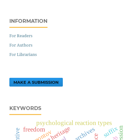
INFORMATION
For Readers
For Authors
For Librarians
MAKE A SUBMISSION
KEYWORDS
psychological reaction types
creative heritage
suffix
archives
freedom
lermontov