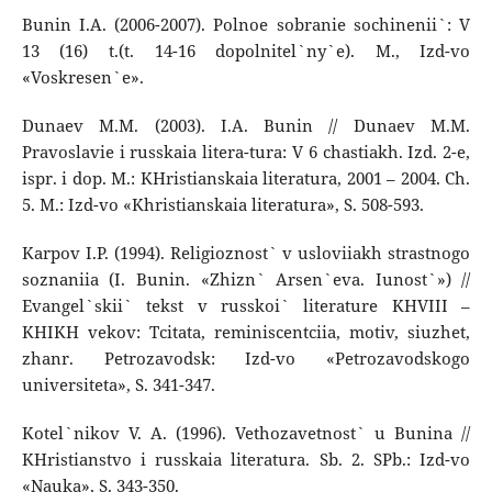
Bunin I.A. (2006-2007). Polnoe sobranie sochinenii`: V
13 (16) t.(t. 14-16 dopolnitel`ny`e). M., Izd-vo
«Voskresen`e».
Dunaev M.M. (2003). I.A. Bunin // Dunaev M.M.
Pravoslavie i russkaia litera-tura: V 6 chastiakh. Izd. 2-e,
ispr. i dop. M.: KHristianskaia literatura, 2001 – 2004. Ch.
5. M.: Izd-vo «Khristianskaia literatura», S. 508-593.
Karpov I.P. (1994). Religioznost` v usloviiakh strastnogo
soznaniia (I. Bunin. «Zhizn` Arsen`eva. Iunost`») //
Evangel`skii` tekst v russkoi` literature KHVIII –
KHIKH vekov: Tcitata, reminiscentciia, motiv, siuzhet,
zhanr. Petrozavodsk: Izd-vo «Petrozavodskogo
universiteta», S. 341-347.
Kotel`nikov V. A. (1996). Vethozavetnost` u Bunina //
KHristianstvo i russkaia literatura. Sb. 2. SPb.: Izd-vo
«Nauka», S. 343-350.