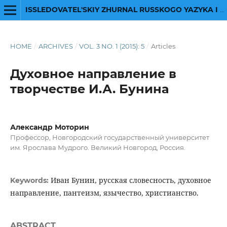
ISSLEDOVATEL'SKIY ZHURNAL RUSSKOGO YAZYKA I LITERATURY
HOME
/
ARCHIVES
/
VOL. 3 NO. 1 (2015): 5
/
Articles
Духовное направление в
творчестве И.А. Бунина
Александр Моторин
Профессор, Новгородский государственный университет
им. Ярослава Мудрого. Великий Новгород, Россия.
Иван Бунин, русская словесность, духовное
Keywords:
направление, пантеизм, язычество, христианство.
ABSTRACT