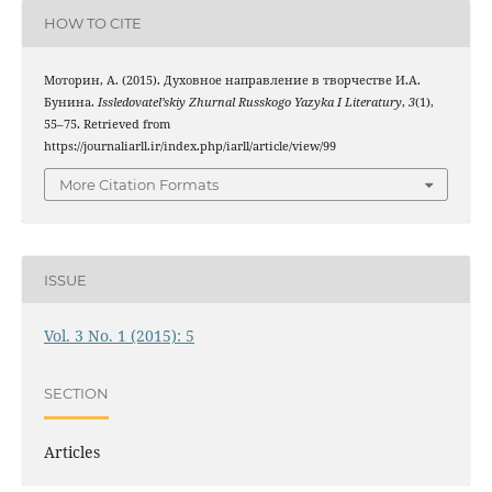
HOW TO CITE
Моторин, А. (2015). Духовное направление в творчестве И.А.
Бунина.
Issledovatel’skiy Zhurnal Russkogo Yazyka I Literatury
,
3
(1),
55–75. Retrieved from
https://journaliarll.ir/index.php/iarll/article/view/99
More Citation Formats
ISSUE
Vol. 3 No. 1 (2015): 5
SECTION
Articles