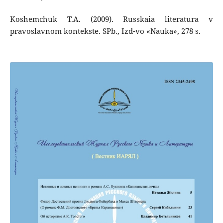
Koshemchuk T.A. (2009). Russkaia literatura v
pravoslavnom kontekste. SPb., Izd-vo «Nauka», 278 s.