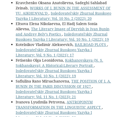
Kravchenko Oksana Anatolievna, Sadeghi Sahlabad
Zeinab,
WORKS OF I. BUNIN IN THE ASSESSMENT OF
YU. AIKHENVAL'D
,
Issledovatel'skiy Zhurnal Russkogo
Yazyka I Literatury: Vol. 10 No. 2 (2022): 20
Eltsova Elena Nikolaevna, El Hadj Salem Sonia
Alievna,
The Literary Image of Dervish in Ivan Bunin
and Andrey Bely’s Poetics
,
Issledovatel'skiy Zhurnal
Russkogo Yazyka I Literatury: Vol. 10 No. 1 (2022): 19
Kotelnikov Vladimir Alekseevich,
RAILROAD PLOTS
,
Issledovatel'skiy Zhurnal Russkogo Yazyka I
Literatury: Vol. 9 No. 1 (2021): 17
Fetisenko Olga Leonidovna,
Kokhanovskaya (N. S.
Sokhanskaya): A Historical-Literary Portrait
,
Issledovatel'skiy Zhurnal Russkogo Yazyka I
Literatury: Vol. 10 No. 1 (2022): 19
Safiulina Rano Mirsachanovna,
THE POSITION OF I. A.
BUNIN IN THE PARIS DISCUSSION OF 1927
,
Issledovatel'skiy Zhurnal Russkogo Yazyka I
Literatury: Vol. 11 No. 1 (2023): 21
Ivanova Lyudmila Petrovna,
ANTROPONYM
TRANSFORMATION IN THE LINGUISTIC ASPECT
,
Issledovatel'skiy Zhurnal Russkogo Yazyka I