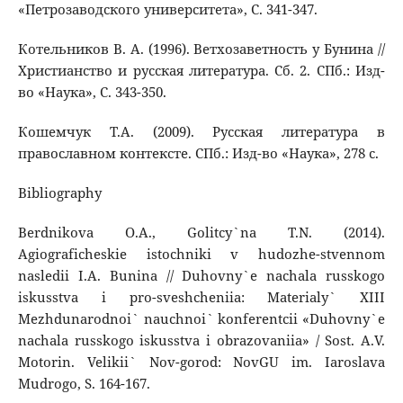
«Петрозаводского университета», С. 341-347.
Котельников В. А. (1996). Ветхозаветность у Бунина //
Христианство и русская литература. Сб. 2. СПб.: Изд-
во «Наука», С. 343-350.
Кошемчук Т.А. (2009). Русская литература в
православном контексте. СПб.: Изд-во «Наука», 278 с.
Bibliography
Berdnikova O.A., Golitcy`na T.N. (2014).
Agiograficheskie istochniki v hudozhe-stvennom
nasledii I.A. Bunina // Duhovny`e nachala russkogo
iskusstva i pro-sveshcheniia: Materialy` XIII
Mezhdunarodnoi` nauchnoi` konferentcii «Duhovny`e
nachala russkogo iskusstva i obrazovaniia» / Sost. A.V.
Motorin. Velikii` Nov-gorod: NovGU im. Iaroslava
Mudrogo, S. 164-167.