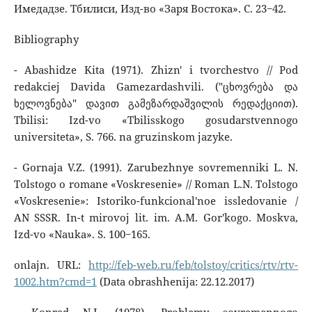
Имедадзе. Тбилиси, Изд-во «Заря Востока». С. 23−42.
Bibliography
- Abashidze Kita (1971). Zhizn' i tvorchestvo // Pod
redakciej Davida Gamezardashvili. ("ცხოვრება და
ხელოვნება" დავით გამეზარდაშვილის რედაქციით).
Tbilisi: Izd-vo «Tbilisskogo gosudarstvennogo
universiteta», S. 766. na gruzinskom jazyke.
- Gornaja V.Z. (1991). Zarubezhnye sovremenniki L. N.
Tolstogo o romane «Voskresenie» // Roman L.N. Tolstogo
«Voskresenie»: Istoriko-funkcional'noe issledovanie /
AN SSSR. In-t mirovoj lit. im. A.M. Gor'kogo. Moskva,
Izd-vo «Nauka». S. 100−165.
onlajn. URL:
http://feb-web.ru/feb/tolstoy/critics/rtv/rtv-
1002.htm?cmd=1
(Data obrashhenija: 22.12.2017)