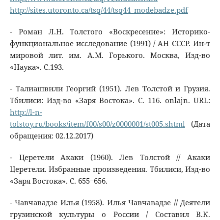
http://sites.utoronto.ca/tsq/44/tsq44_modebadze.pdf
- Роман Л.Н. Толстого «Воскресение»: Историко-
функциональное исследование (1991) / АН СССР. Ин-т
мировой лит. им. А.М. Горького. Москва, Изд-во
«Наука». С.193.
- Талиашвили Георгий (1951). Лев Толстой и Грузия.
Тбилиси: Изд-во «Заря Востока». С. 116. onlajn. URL:
http://l-n-
tolstoy.ru/books/item/f00/s00/z0000001/st005.shtml
(Дата
обращения: 02.12.2017)
- Церетели Акаки (1960). Лев Толстой // Акаки
Церетели. Избранные произведения. Тбилиси, Изд-во
«Заря Востока». С. 655−656.
- Чавчавадзе Илья (1958). Илья Чавчавадзе // Деятели
грузинской культуры о России / Составил В.К.