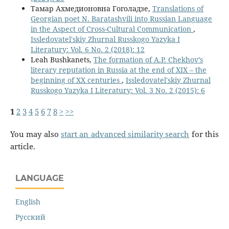
Тамар Ахмедионовна Гоголадзе,
Translations of
Georgian poet N. Baratashvili into Russian Language
in the Aspect of Cross-Cultural Communication
,
Issledovatel'skiy Zhurnal Russkogo Yazyka I
Literatury: Vol. 6 No. 2 (2018): 12
Leah Bushkanets,
The formation of A.P. Chekhov’s
literary reputation in Russia at the end of XIX – the
beginning of XX centuries
,
Issledovatel'skiy Zhurnal
Russkogo Yazyka I Literatury: Vol. 3 No. 2 (2015): 6
1
2
3
4
5
6
7
8
>
>>
You may also
start an advanced similarity search
for this
article.
LANGUAGE
English
Русский