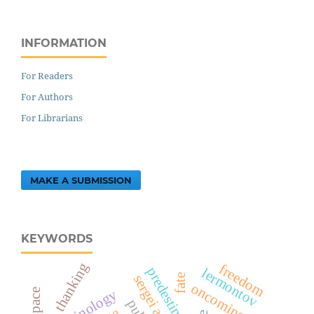
INFORMATION
For Readers
For Authors
For Librarians
MAKE A SUBMISSION
KEYWORDS
thanking
freedom
predestination
lermontov
fate
oncoming text
terminology
art space