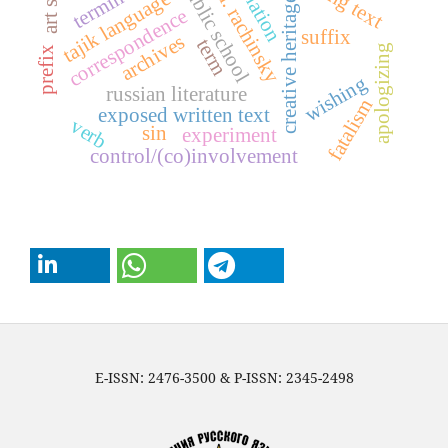
sergei a. rachinsky
public school
tajik language
creative heritage
correspondence
suffix
archives
term
apologizing
prefix
wishing
russian literature
fatalism
exposed written text
verb
sin
experiment
control/(co)involvement
E-ISSN: 2476-3500 & P-ISSN: 2345-2498