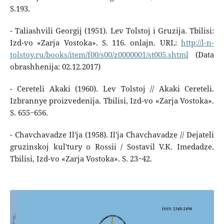
S.193.
- Taliashvili Georgij (1951). Lev Tolstoj i Gruzija. Tbilisi:
Izd-vo «Zarja Vostoka». S. 116. onlajn. URL:
http://l-n-
tolstoy.ru/books/item/f00/s00/z0000001/st005.shtml
(Data
obrashhenija: 02.12.2017)
- Cereteli Akaki (1960). Lev Tolstoj // Akaki Cereteli.
Izbrannye proizvedenija. Tbilisi, Izd-vo «Zarja Vostoka».
S. 655−656.
- Chavchavadze Il'ja (1958). Il'ja Chavchavadze // Dejateli
gruzinskoj kul'tury o Rossii / Sostavil V.K. Imedadze.
Tbilisi, Izd-vo «Zarja Vostoka». S. 23−42.