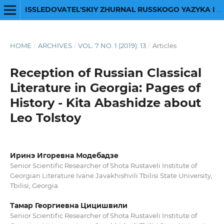
ISSLEDOVATEL'SKIY ZHURNAL RUSSKOGO YAZYKA I LITERATURY
HOME
/
ARCHIVES
/
VOL. 7 NO. 1 (2019): 13
/
Articles
Reception of Russian Classical
Literature in Georgia: Pages of
History - Kita Abashidze about
Leo Tolstoy
Иринэ Игоревна Модебадзе
Senior Scientific Researcher of Shota Rustaveli Institute of
Georgian Literature Ivane Javakhishvili Tbilisi State University,
Tbilisi, Georgia.
Тамар Георгиевна Цицишвили
Senior Scientific Researcher of Shota Rustaveli Institute of