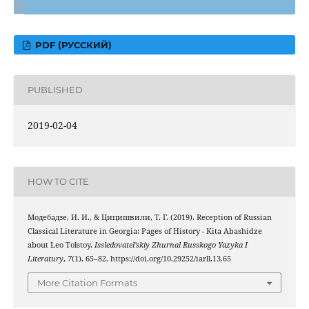
PDF (РУССКИЙ)
PUBLISHED
2019-02-04
HOW TO CITE
Модебадзе, И. И., & Цицишвили, Т. Г. (2019). Reception of Russian
Classical Literature in Georgia: Pages of History - Kita Abashidze
about Leo Tolstoy.
Issledovatel’skiy Zhurnal Russkogo Yazyka I
Literatury
,
7
(1), 65–82. https://doi.org/10.29252/iarll.13.65
More Citation Formats