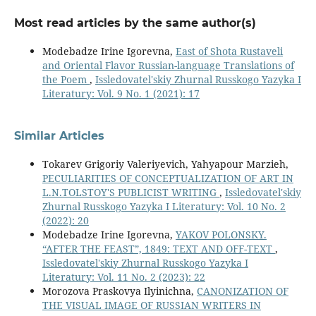
Most read articles by the same author(s)
Modebadze Irine Igorevna,
East of Shota Rustaveli
and Oriental Flavor Russian-language Translations of
the Poem
,
Issledovatel'skiy Zhurnal Russkogo Yazyka I
Literatury: Vol. 9 No. 1 (2021): 17
Similar Articles
Tokarev Grigoriy Valeriyevich, Yahyapour Marzieh,
PECULIARITIES OF CONCEPTUALIZATION OF ART IN
L.N.TOLSTOY'S PUBLICIST WRITING
,
Issledovatel'skiy
Zhurnal Russkogo Yazyka I Literatury: Vol. 10 No. 2
(2022): 20
Modebadze Irine Igorevna,
YAKOV POLONSKY.
“AFTER THE FEAST”, 1849: TEXT AND OFF-TEXT
,
Issledovatel'skiy Zhurnal Russkogo Yazyka I
Literatury: Vol. 11 No. 2 (2023): 22
Morozova Praskovya Ilyinichna,
CANONIZATION OF
THE VISUAL IMAGE OF RUSSIAN WRITERS IN