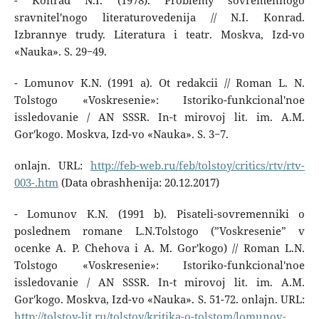
- Konrad N.I. (1978). Problemy sovremennogo
sravnitel'nogo literaturovedenija // N.I. Konrad.
Izbrannye trudy. Literatura i teatr. Moskva, Izd-vo
«Nauka». S. 29−49.
- Lomunov K.N. (1991 a). Ot redakcii // Roman L. N.
Tolstogo «Voskresenie»: Istoriko-funkcional'noe
issledovanie / AN SSSR. In-t mirovoj lit. im. A.M.
Gor'kogo. Moskva, Izd-vo «Nauka». S. 3−7.
onlajn. URL:
http://feb-web.ru/feb/tolstoy/critics/rtv/rtv-
003-.htm
(Data obrashhenija: 20.12.2017)
- Lomunov K.N. (1991 b). Pisateli-sovremenniki o
poslednem romane L.N.Tolstogo (”Voskresenie” v
ocenke A. P. Chehova i A. M. Gor'kogo) // Roman L.N.
Tolstogo «Voskresenie»: Istoriko-funkcional'noe
issledovanie / AN SSSR. In-t mirovoj lit. im. A.M.
Gor'kogo. Moskva, Izd-vo «Nauka». S. 51-72. onlajn. URL:
http://tolstoy-lit.ru/tolstoy/kritika-o-tolstom/lomunov-