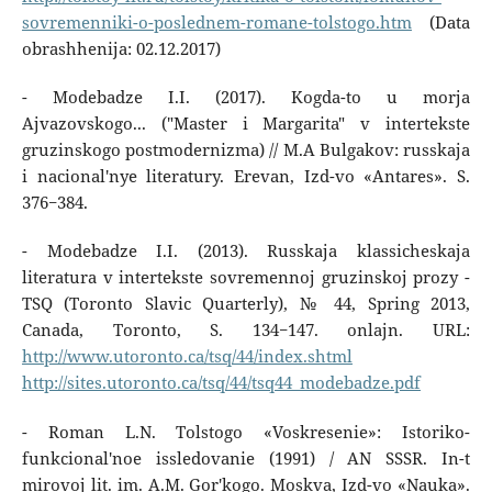
sovremenniki-o-poslednem-romane-tolstogo.htm
(Data
obrashhenija: 02.12.2017)
- Modebadze I.I. (2017). Kogda-to u morja
Ajvazovskogo... ("Master i Margarita" v intertekste
gruzinskogo postmodernizma) // M.A Bulgakov: russkaja
i nacional'nye literatury. Erevan, Izd-vo «Antares». S.
376−384.
- Modebadze I.I. (2013). Russkaja klassicheskaja
literatura v intertekste sovremennoj gruzinskoj prozy -
TSQ (Toronto Slavic Quarterly), № 44, Spring 2013,
Canada, Toronto, S. 134−147. onlajn. URL:
http://www.utoronto.ca/tsq/44/index.shtml
http://sites.utoronto.ca/tsq/44/tsq44_modebadze.pdf
- Roman L.N. Tolstogo «Voskresenie»: Istoriko-
funkcional'noe issledovanie (1991) / AN SSSR. In-t
mirovoj lit. im. A.M. Gor'kogo. Moskva, Izd-vo «Nauka».