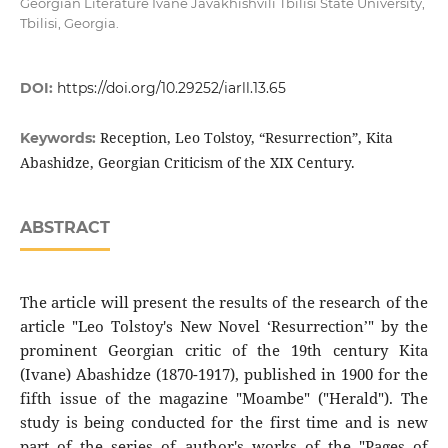
Georgian Literature Ivane Javakhishvili Tbilisi State University,
Tbilisi, Georgia.
DOI:
https://doi.org/10.29252/iarll.13.65
Reception, Leo Tolstoy, “Resurrection”, Kita
Keywords:
Abashidze, Georgian Criticism of the XIX Century.
ABSTRACT
The article will present the results of the research of the
article "Leo Tolstoy's New Novel ‘Resurrection’" by the
prominent Georgian critic of the 19th century Kita
(Ivane) Abashidze (1870-1917), published in 1900 for the
fifth issue of the magazine "Moambe" ("Herald"). The
study is being conducted for the first time and is new
part of the series of author's works of the "Pages of