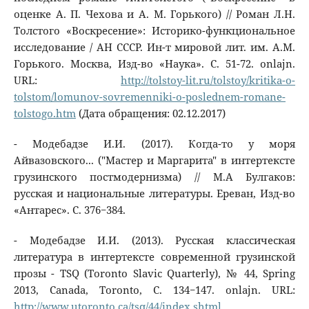
оценке А. П. Чехова и А. М. Горького) // Роман Л.Н.
Толстого «Воскресение»: Историко-функциональное
исследование / АН СССР. Ин-т мировой лит. им. А.М.
Горького. Москва, Изд-во «Наука». С. 51-72. onlajn.
URL:
http://tolstoy-lit.ru/tolstoy/kritika-o-
tolstom/lomunov-sovremenniki-o-poslednem-romane-
tolstogo.htm
(Дата обращения: 02.12.2017)
- Модебадзе И.И. (2017). Когда-то у моря
Айвазовского... ("Мастер и Маргарита" в интертексте
грузинского постмодернизма) // М.А Булгаков:
русская и национальные литературы. Ереван, Изд-во
«Антарес». С. 376−384.
- Модебадзе И.И. (2013). Русская классическая
литература в интертексте современной грузинской
прозы - TSQ (Toronto Slavic Quarterly), № 44, Spring
2013, Canada, Toronto, С. 134−147. onlajn. URL:
http://www.utoronto.ca/tsq/44/index.shtml