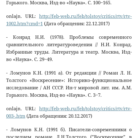
Горького. Москва, Изд-во «Наука». С. 100−165.
onlajn. URL:
http://feb-web.ru/feb/tolstoy/critics/rtv/rtv-
1002.htm?cmd=1
(Дата обращения: 22.12.2017)
- Конрад Н.И. (1978). Проблемы современного
сравнительного литературоведения // Н.И. Конрад.
Избранные труды. Литература и театр. Москва, Изд-
во «Наука». С. 29−49.
- Ломунов К.Н. (1991 а). От редакции // Роман Л. Н.
Толстого «Воскресение»: Историко-функциональное
исследование / АН СССР. Ин-т мировой лит. им. А.М.
Горького. Москва, Изд-во «Наука». С. 3−7.
onlajn. URL:
http://feb-web.ru/feb/tolstoy/critics/rtv/rtv-
003-.htm
(Дата обращения: 20.12.2017)
- Ломунов К.Н. (1991 б). Писатели-современники о
последнем романе Л.Н.Толстого (”Воскресение” в