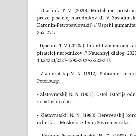
- Djachuk T. V. (2020). Mortal'noe prostra
proze pisatelej-narodnikov (P. V. Zasodimski
Karonin-Petropavlovskij) // Uspehi gumanita
265–271.
- Djachuk T. V. (2020a). Infantilizm naroda 
pisatelej-narodnikov // Nauchnyj dialog. 202
10.24224/2227-1295-2020-2-222-237.
- Zlatovratskij N. N. (1912). Sobranie sochine
Peterburg.
- Zlatovratskij N. N. (1951). Ustoi. Istorija o
vo «Goslitizdat».
- Zlatovratskij N. N. (1988). Derevenskij koro
ocherki. – Moskva: Izd-vo «Sovremennik».
- Karonin-Petropavlovskij N. E. (1958). Soc