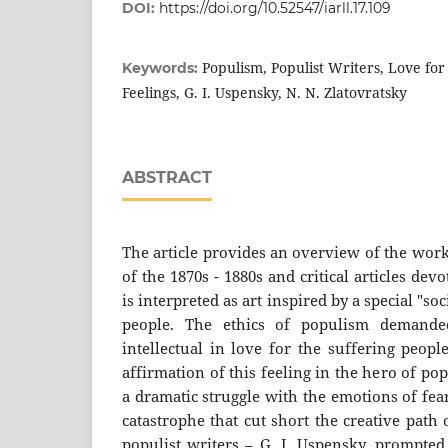
DOI:
https://doi.org/10.52547/iarll.17.109
Populism, Populist Writers, Love for 
Keywords:
Feelings, G. I. Uspensky, N. N. Zlatovratsky
ABSTRACT
The article provides an overview of the work
of the 1870s - 1880s and critical articles devot
is interpreted as art inspired by a special "soc
people. The ethics of populism demanded
intellectual in love for the suffering peopl
affirmation of this feeling in the hero of pop
a dramatic struggle with the emotions of fear
catastrophe that cut short the creative path 
populist writers – G. I. Uspensky, prompted 