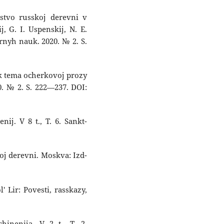
nstvo russkoj derevni v
j, G. I. Uspenskij, N. E.
rnyh nauk. 2020. № 2. S.
kak tema ocherkovoj prozy
0. № 2. S. 222—237. DOI:
nij. V 8 t., T. 6. Sankt-
dnoj derevni. Moskva: Izd-
l' Lir: Povesti, rasskazy,
hinenija. V 2 t., T. 2.