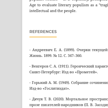
Age to evaluate literary populism as a "tra
intellectual and the people.
REFERENCES
- Андреевич Е. А. (1899). Очерки текущей
Жизнь. 1899. № 12. С. 347–360.
- Венгеров С. А. (1911). Героический харак
Санкт-Петербург: Изд-во «Прометей».
- Горький А. М. (1949). Собрание сочинений.
Изд-во «Гослитиздат».
- Дячук Т. В. (2020). Мортальное простран
прозе писателей-народников (П. В. Засодим