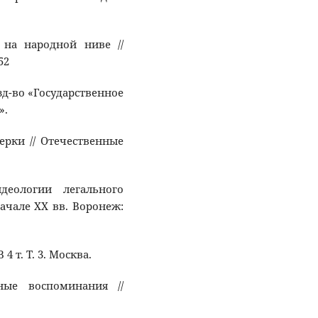
 на народной ниве //
52
Изд-во «Государственное
».
ерки // Отечественные
деологии легального
ачале ХХ вв. Воронеж:
 4 т. Т. 3. Москва.
рные воспоминания //