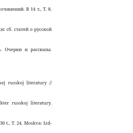
очинений. В 14 т., Т. 8.
хи: сб. статей о русской
а. Очерки и рассказы.
j russkoj literatury //
ter russkoj literatury.
30 t., T. 24. Moskva: Izd-