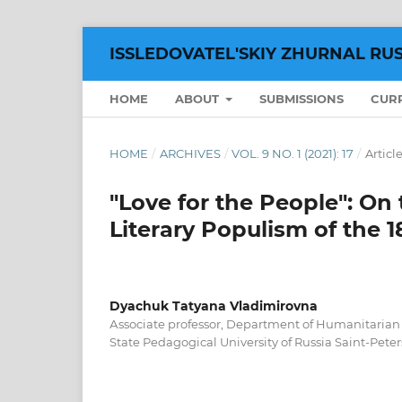
ISSLEDOVATEL'SKIY ZHURNAL RU
HOME
ABOUT
SUBMISSIONS
CUR
HOME
/
ARCHIVES
/
VOL. 9 NO. 1 (2021): 17
/
Articl
"Love for the People": On 
Literary Populism of the 
Dyachuk Tatyana Vladimirovna
Аssociate professor, Department of Humanitarian
State Pedagogical University of Russia Saint-Peter