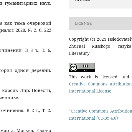
хи гуманитарных наук.
да как тема очерковой
LICENSE
лог. 2020. № 2. С. 222
.
Copyright (c) 2021 Issledovatel'
Zhurnal Russkogo Yazyk
чинений. В 8 т., Т. 6.
Literatury
стория одной деревни.
This work is licensed und
Creative Commons Attribution
й король Лир: Повести,
International License
.
еменник».
очинения. В 2 т., Т. 2.
"Creative Commons Attribution
International (CC-BY 4.0)"
 марта. Москва: Изд-во