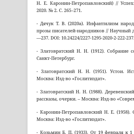
Н. Е. Каронин-Петропавловский) // Успе
2020. № 2. С. 265–271.
- Дячук Т. В. (2020а). Инфантилизм наро
прозы писателей-народников // Научный диа
—237. DOI: 10.24224/2227-1295-2020-2-222-237
- Златовратский Н. Н. (1912). Собрание со
Санкт-Петербург.
- Златовратский Н. Н. (1951). Устои. И
Москва: Изд-во «Гослитиздат».
- Златовратский Н. Н. (1988). Деревенски
рассказы, очерки. – Москва: Изд-во «Совр
- Каронин-Петропавловский Н. Е. (1958). С
Москва: Изд-во «Гослитиздат».
- Козьмин Б. П. (1933). От 19 февраля к 1