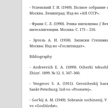
- Успенский Г. И. (1949). Полное собрание с
Москва. Ленинград: Изд-во «АН СССР».
- Франк С. Л. (1990). Этика нигилизма // Ве
интеллигенции. Москва. С. 175 – 210.
- Эртель А. И. (1958). Записки Степняк
Москва: Изд-во «Гослитиздат».
Bibliography
- Andreevich E. A. (1899). Ocherki tekushhe
Zhizn'. 1899. № 12. S. 347–360.
- Vengerov S. A. (1911). Geroicheskij harak
Sankt-Peterburg: Izd-vo «Prometej».
- Gor'kij A. M. (1949). Sobranie sochinenij. V 
vo «Goslitizdat».