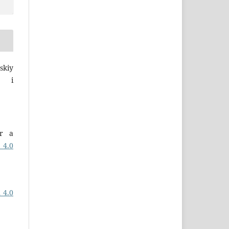
skiy
a i
er a
 4.0
 4.0