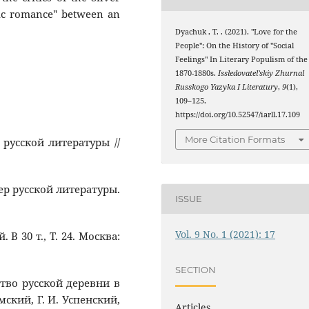
gic romance" between an
Dyachuk , T. . (2021). "Love for the
People": On the History of "Social
Feelings" In Literary Populism of the
1870-1880s.
Issledovatel’skiy Zhurnal
Russkogo Yazyka I Literatury
,
9
(1),
109–125.
https://doi.org/10.52547/iarll.17.109
More Citation Formats
 русской литературы //
тер русской литературы.
ISSUE
Vol. 9 No. 1 (2021): 17
 В 30 т., Т. 24. Москва:
SECTION
ство русской деревни в
ский, Г. И. Успенский,
Articles