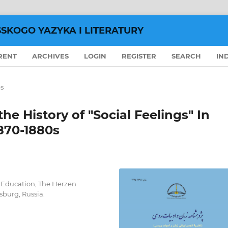
SSKOGO YAZYKA I LITERATURY
RENT
ARCHIVES
LOGIN
REGISTER
SEARCH
IN
es
the History of "Social Feelings" In
1870-1880s
 Education, The Herzen
sburg, Russia.