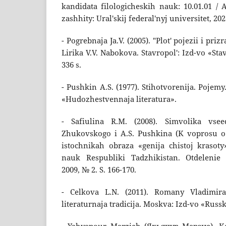
kandidata filologicheskih nauk: 10.01.01 / 
zashhity: Ural'skij federal'nyj universitet, 202
- Pogrebnaja Ja.V. (2005). "Plot' pojezii i priz
Lirika V.V. Nabokova. Stavropol': Izd-vo «Sta
336 s.
- Pushkin A.S. (1977). Stihotvorenija. Pojem
«Hudozhestvennaja literatura».
- Safiulina R.M. (2008). Simvolika vsee
Zhukovskogo i A.S. Pushkina (K voprosu o 
istochnikah obraza «genija chistoj krasoty»
nauk Respubliki Tadzhikistan. Otdelenie
2009, № 2. S. 166-170.
- Celkova L.N. (2011). Romany Vladimir
literaturnaja tradicija. Moskva: Izd-vo «Russk