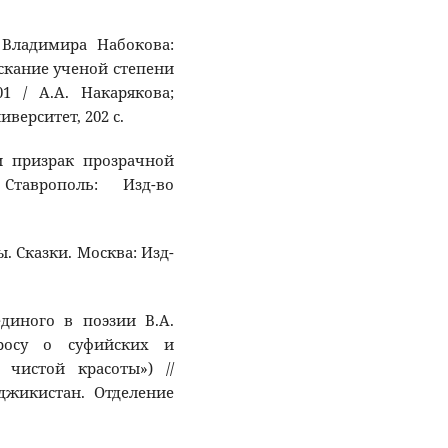
а Владимира Набокова:
скание ученой степени
01 / А.А. Накарякова;
верситет, 202 с.
 и призрак прозрачной
Ставрополь: Изд-во
ы. Сказки. Москва: Изд-
единого в поэзии В.А.
росу о суфийских и
 чистой красоты») //
джикистан. Отделение