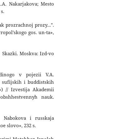
A.A. Nakarjakova; Mesto
 s.
rak prozrachnoj prozy...".
vropol'skogo gos. un-ta»,
y. Skazki. Moskva: Izd-vo
dinogo v pojezii V.A.
sufijskih i buddistskih
) // Izvestija Akademii
 obshhestvennyh nauk.
a Nabokova i russkaja
oe slovo», 232 s.