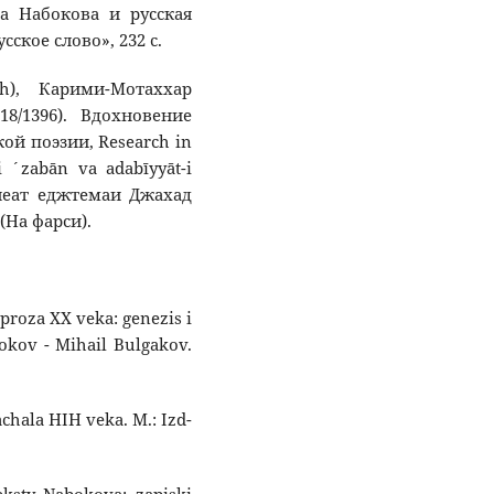
ра Набокова и русская
ское слово», 232 с.
h), Карими-Мотаххар
18/1396). Вдохновение
ой поэзии, Research in
i ´zabān va adabīyyāt-i
алеат еджтемаи Джахад
 (На фарси).
aproza XX veka: genezis i
kov - Mihail Bulgakov.
achala HIH veka. M.: Izd-