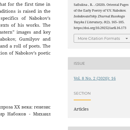
hat for the first time in
Safiulina , R. . (2020). Oriental Pages
aditions is raised in the
of the Early Poetry of V.V. Nabokov.
Issledovatel’skiy Zhurnal Russkogo
specifics of Nabokov's
Yazyka I Literatury
,
8
(2), 165–185.
texts of his works. The
https://doi.org/10.29252/iarll.16.173
eastern” images and key
More Citation Formats
abokov, Gumilyov and
and a roll of poets. The
ction of Nabokov's poetic
ISSUE
Vol. 8 No. 2 (2020): 16
SECTION
апроза XX века: генезис
Articles
мир Набоков - Михаил