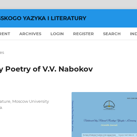
SSKOGO YAZYKA I LITERATURY
RENT
ARCHIVES
LOGIN
REGISTER
SEARCH
IN
les
ly Poetry of V.V. Nabokov
rature, Moscow University
a.