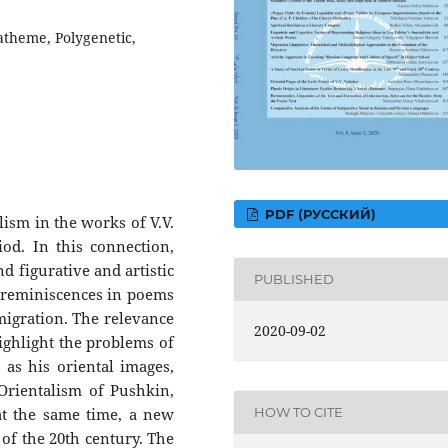
atheme, Polygenetic,
PDF (РУССКИЙ)
lism in the works of V.V.
od. In this connection,
d figurative and artistic
PUBLISHED
nd reminiscences in poems
emigration. The relevance
2020-09-02
highlight the problems of
 as his oriental images,
Orientalism of Pushkin,
t the same time, a new
HOW TO CITE
t of the 20th century. The