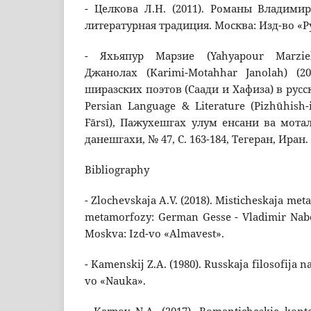
- Целкова Л.Н. (2011). Романы Владими
литературная традиция. Москва: Изд-во «Рус
- Яхьяпур Марзие (Yahyapour Marzie
Джанолах (Karimi-Motahhar Janolah) (20
ширазских поэтов (Саади и Хафиза) в русск
Persian Language & Literature (Pizhūhish-
Fārsī), Пажухешгах улум енсани ва мот
данешгахи, № 47, C. 163-184, Тегеран, Иран.
Bibliography
- Zlochevskaja A.V. (2018). Misticheskaja met
metamorfozy: German Gesse - Vladimir Nabo
Moskva: Izd-vo «Almavest».
- Kamenskij Z.A. (1980). Russkaja filosofija n
vo «Nauka».