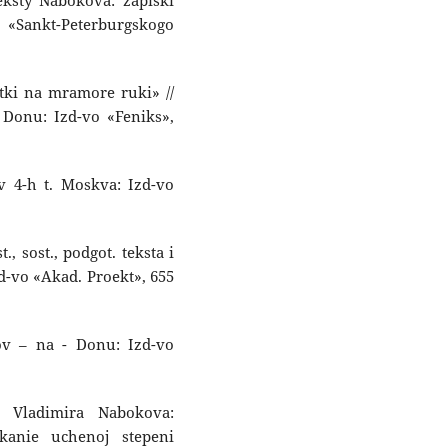
eksty Nabokova: zapiski
«Sankt-Peterburgskogo
tki na mramore ruki» //
 Donu: Izd-vo «Feniks»,
v 4-h t. Moskva: Izd-vo
., sost., podgot. teksta i
d-vo «Akad. Proekt», 655
tov – na - Donu: Izd-vo
a Vladimira Nabokova:
iskanie uchenoj stepeni