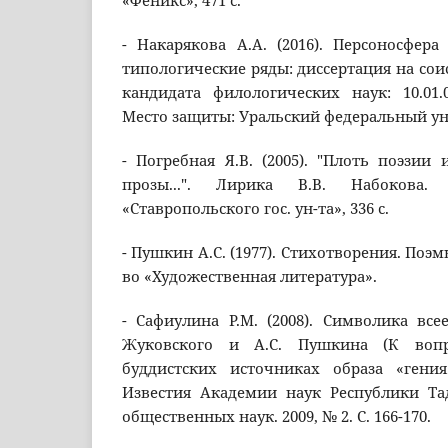
«Феникс», 471 с.
- Накарякова А.А. (2016). Персоносфер
типологические ряды: диссертация на сои
кандидата филологических наук: 10.01.
Место защиты: Уральский федеральный уни
- Погребная Я.В. (2005). "Плоть поэзии
прозы...". Лирика В.В. Набокова. 
«Ставропольского гос. ун-та», 336 с.
- Пушкин А.С. (1977). Стихотворения. Поэм
во «Художественная литература».
- Сафиулина Р.М. (2008). Символика все
Жуковского и А.С. Пушкина (К воп
буддистских источниках образа «гения
Известия Академии наук Республики Та
общественных наук. 2009, № 2. С. 166-170.