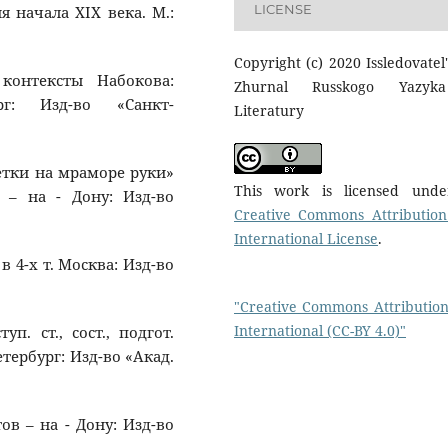
LICENSE
я начала ХIХ века. М.:
Copyright (c) 2020 Issledovatel'
 контексты Набокова:
Zhurnal Russkogo Yazyk
ург: Изд-во «Санкт-
Literatury
ветки на мраморе руки»
This work is licensed und
в – на - Дону: Изд-во
Creative Commons Attribution
International License
.
в 4-х т. Москва: Изд-во
"Creative Commons Attribution
International (CC-BY 4.0)"
уп. ст., сост., подгот.
тербург: Изд-во «Акад.
тов – на - Дону: Изд-во