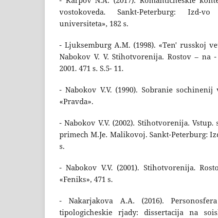
- Karpov N.A. (2017). Romanticheskie kont
vostokoveda. Sankt-Peterburg: Izd-vo 
universiteta», 182 s.
- Ljuksemburg A.M. (1998). «Ten' russkoj ve
Nabokov V. V. Stihotvorenija. Rostov – na -
2001. 471 s. S.5- 11.
- Nabokov V.V. (1990). Sobranie sochinenij 
«Pravda».
- Nabokov V.V. (2002). Stihotvorenija. Vstup. st
primech M.Je. Malikovoj. Sankt-Peterburg: Iz
s.
- Nabokov V.V. (2001). Stihotvorenija. Ros
«Feniks», 471 s.
- Nakarjakova A.A. (2016). Personosfer
tipologicheskie rjady: dissertacija na so