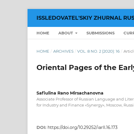
ISSLEDOVATEL'SKIY ZHURNAL RU
HOME
ABOUT
SUBMISSIONS
CUR
HOME
/
ARCHIVES
/
VOL. 8 NO. 2 (2020): 16
/
Artic
Oriental Pages of the Ear
Safiulina Rano Mirsachanovna
Associate Professor of Russian Language and Lite
for Industry and Finance «Synergy», Moscow, Russi
DOI:
https://doi.org/10.29252/iarll.16.173