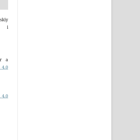
skiy
a i
er a
 4.0
 4.0