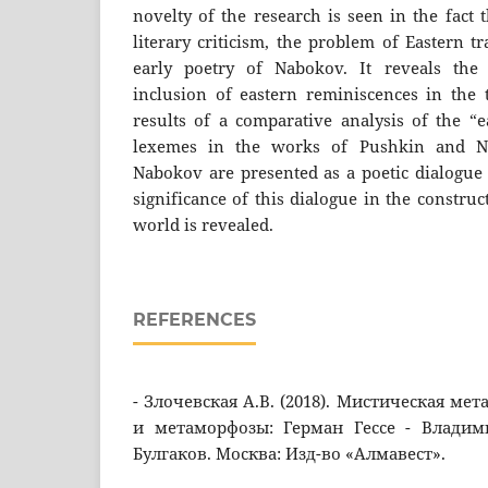
novelty of the research is seen in the fact t
literary criticism, the problem of Eastern tr
early poetry of Nabokov. It reveals the 
inclusion of eastern reminiscences in the 
results of a comparative analysis of the “
lexemes in the works of Pushkin and N
Nabokov are presented as a poetic dialogue 
significance of this dialogue in the constru
world is revealed.
REFERENCES
- Злочевская А.В. (2018). Мистическая мет
и метаморфозы: Герман Гессе - Влади
Булгаков. Москва: Изд-во «Алмавест».