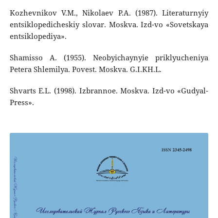
Kozhevnikov V.M., Nikolaev P.A. (1987). Literaturnyiy
entsiklopedicheskiy slovar. Moskva. Izd-vo «Sovetskaya
entsiklopediya».
Shamisso A. (1955). Neobyichaynyie priklyucheniya
Petera Shlemilya. Povest. Moskva. G.I.KH.L.
Shvarts E.L. (1998). Izbrannoe. Moskva. Izd-vo «Gudyal-
Press».