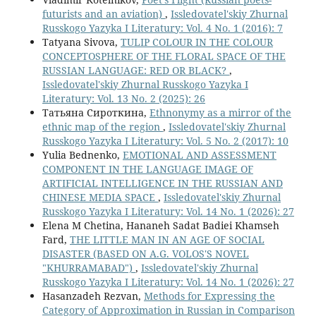
futurists and an aviation)
,
Issledovatel'skiy Zhurnal
Russkogo Yazyka I Literatury: Vol. 4 No. 1 (2016): 7
Tatyana Sivova,
TULIP COLOUR IN THE COLOUR
CONCEPTOSPHERE OF THE FLORAL SPACE OF THE
RUSSIAN LANGUAGE: RED OR BLACK?
,
Issledovatel'skiy Zhurnal Russkogo Yazyka I
Literatury: Vol. 13 No. 2 (2025): 26
Татьяна Сироткина,
Ethnonymy as a mirror of the
ethnic map of the region
,
Issledovatel'skiy Zhurnal
Russkogo Yazyka I Literatury: Vol. 5 No. 2 (2017): 10
Yulia Bednenko,
EMOTIONAL AND ASSESSMENT
COMPONENT IN THE LANGUAGE IMAGE OF
ARTIFICIAL INTELLIGENCE IN THE RUSSIAN AND
CHINESE MEDIA SPACE
,
Issledovatel'skiy Zhurnal
Russkogo Yazyka I Literatury: Vol. 14 No. 1 (2026): 27
Elena M Chetina, Hananeh Sadat Badiei Khamseh
Fard,
THE LITTLE MAN IN AN AGE OF SOCIAL
DISASTER (BASED ON A.G. VOLOS'S NOVEL
"KHURRAMABAD")
,
Issledovatel'skiy Zhurnal
Russkogo Yazyka I Literatury: Vol. 14 No. 1 (2026): 27
Hasanzadeh Rezvan,
Methods for Expressing the
Category of Approximation in Russian in Comparison