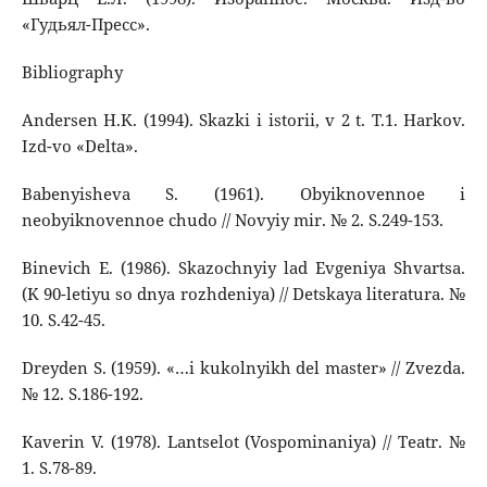
«Гудьял-Пресс».
Bibliography
Andersen H.K. (1994). Skazki i istorii, v 2 t. T.1. Harkov.
Izd-vo «Delta».
Babenyisheva S. (1961). Obyiknovennoe i
neobyiknovennoe chudo // Novyiy mir. № 2. S.249-153.
Binevich E. (1986). Skazochnyiy lad Evgeniya Shvartsa.
(K 90-letiyu so dnya rozhdeniya) // Detskaya literatura. №
10. S.42-45.
Dreyden S. (1959). «…i kukolnyikh del master» // Zvezda.
№ 12. S.186-192.
Kaverin V. (1978). Lantselot (Vospominaniya) // Teatr. №
1. S.78-89.