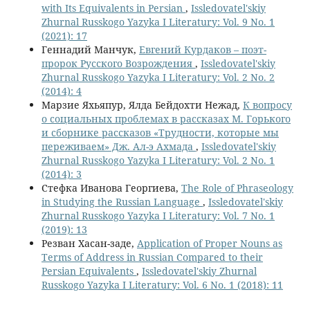
with Its Equivalents in Persian
,
Issledovatel'skiy
Zhurnal Russkogo Yazyka I Literatury: Vol. 9 No. 1
(2021): 17
Геннадий Манчук,
Евгений Курдаков – поэт-
пророк Русского Возрождения
,
Issledovatel'skiy
Zhurnal Russkogo Yazyka I Literatury: Vol. 2 No. 2
(2014): 4
Марзие Яхьяпур, Ялда Бейдохти Нежад,
К вопросу
о социальных проблемах в рассказах М. Горького
и сборнике рассказов «Трудности, которые мы
переживаем» Дж. Ал-э Ахмада
,
Issledovatel'skiy
Zhurnal Russkogo Yazyka I Literatury: Vol. 2 No. 1
(2014): 3
Стефка Иванова Георгиева,
The Role of Phraseology
in Studying the Russian Language
,
Issledovatel'skiy
Zhurnal Russkogo Yazyka I Literatury: Vol. 7 No. 1
(2019): 13
Резван Хасан-заде,
Application of Proper Nouns as
Terms of Address in Russian Compared to their
Persian Equivalents
,
Issledovatel'skiy Zhurnal
Russkogo Yazyka I Literatury: Vol. 6 No. 1 (2018): 11