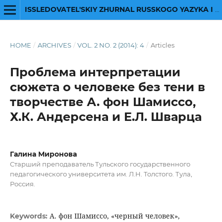
ISSLEDOVATEL'SKIY ZHURNAL RUSSKOGO YAZYKA I LITERATURY
HOME
/
ARCHIVES
/
VOL. 2 NO. 2 (2014): 4
/
Articles
Проблема интерпретации
сюжета о человеке без тени в
творчестве А. фон Шамиссо,
Х.К. Андерсена и Е.Л. Шварца
Галина Миронова
Старший преподаватель Тульского государственного
педагогического университета им. Л.Н. Толстого. Тула,
Россия.
А. фон Шамиссо, «черный человек»,
Keywords: