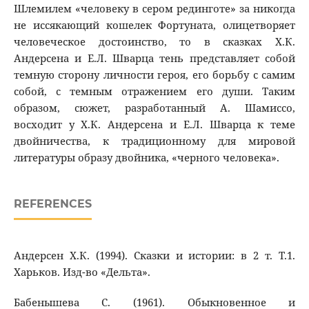
Шлемилем «человеку в сером рединготе» за никогда
не иссякающий кошелек Фортуната, олицетворяет
человеческое достоинство, то в сказках Х.К.
Андерсена и Е.Л. Шварца тень представляет собой
темную сторону личности героя, его борьбу с самим
собой, с темным отражением его души. Таким
образом, сюжет, разработанный А. Шамиссо,
восходит у Х.К. Андерсена и Е.Л. Шварца к теме
двойничества, к традиционному для мировой
литературы образу двойника, «черного человека».
REFERENCES
Андерсен Х.К. (1994). Сказки и истории: в 2 т. Т.1.
Харьков. Изд-во «Дельта».
Бабенышева С. (1961). Обыкновенное и