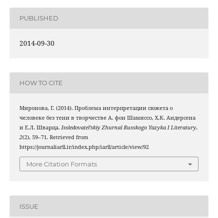
PUBLISHED
2014-09-30
HOW TO CITE
Миронова, Г. (2014). Проблема интерпретации сюжета о
человеке без тени в творчестве А. фон Шамиссо, Х.К. Андерсена
и Е.Л. Шварца.
Issledovatel’skiy Zhurnal Russkogo Yazyka I Literatury
,
2
(2), 59–71. Retrieved from
https://journaliarll.ir/index.php/iarll/article/view/92
More Citation Formats
ISSUE