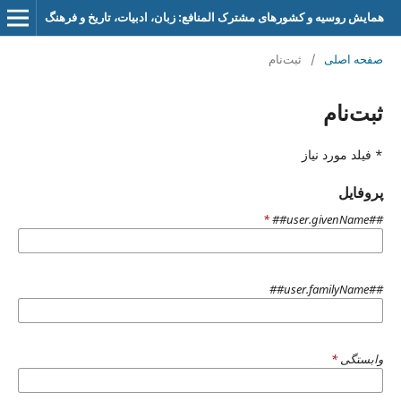
همایش روسیه و کشورهای مشترک المنافع: زبان، ادبیات، تاریخ و فرهنگ
صفحه اصلی
/
ثبت‌نام
ثبت‌نام
* فیلد مورد نیاز
پروفایل
*
##user.givenName##
##user.familyName##
وابستگی
*