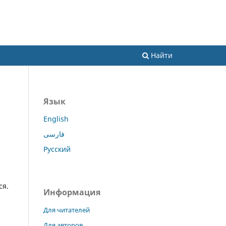
Научный комитет
Объявления
Спонсоры
Вход
литературы
Найти
Язык
English
فارسی
Русский
ся.
Информация
Для читателей
Для авторов